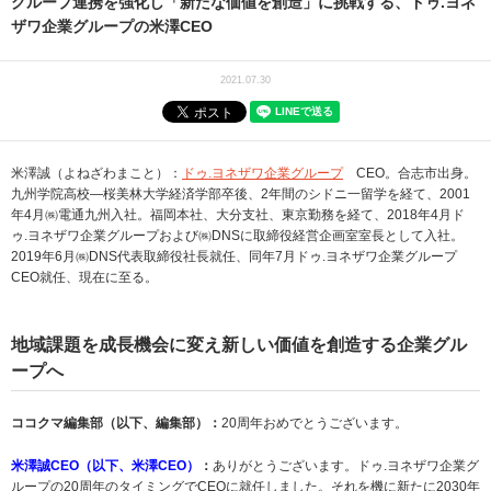
グループ連携を強化し「新たな価値を創造」に挑戦する、ドゥ.ヨネ
ザワ企業グループの米澤CEO
2021.07.30
米澤誠（よねざわまこと）：
ドゥ.ヨネザワ企業グループ
CEO。合志市出身。
九州学院高校―桜美林大学経済学部卒後、2年間のシドニ一留学を経て、2001
年4月㈱電通九州入社。福岡本社、大分支社、東京勤務を経て、2018年4月ド
ゥ.ヨネザワ企業グループおよび㈱DNSに取締役経営企画室室長として入社。
2019年6月㈱DNS代表取締役社長就任、同年7月ドゥ.ヨネザワ企業グループ
CEO就任、現在に至る。
地域課題を成長機会に変え新しい価値を創造する企業グル
ープへ
ココクマ編集部（以下、編集部）：
20周年おめでとうございます。
米澤誠CEO（以下、米澤CEO）
：
ありがとうございます。ドゥ.ヨネザワ企業グ
ループの20周年のタイミングでCEOに就任しました。それを機に新たに2030年