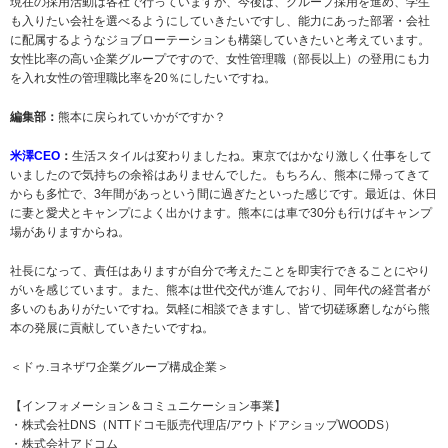
現在の採用活動は各社で行っていますが、今後は、グループ採用を進め、学生
も入りたい会社を選べるようにしていきたいですし、能力にあった部署・会社
に配属するようなジョブローテーションも構築していきたいと考えています。
女性比率の高い企業グループですので、女性管理職（部長以上）の登用にも力
を入れ女性の管理職比率を20％にしたいですね。
編集部：
熊本に戻られていかがですか？
米澤CEO
：
生活スタイルは変わりましたね。東京ではかなり激しく仕事をして
いましたので気持ちの余裕はありませんでした。もちろん、熊本に帰ってきて
からも多忙で、3年間があっという間に過ぎたといった感じです。最近は、休日
に妻と愛犬とキャンプによく出かけます。熊本には車で30分も行けばキャンプ
場がありますからね。
社長になって、責任はありますが自分で考えたことを即実行できることにやり
がいを感じています。また、熊本は世代交代が進んでおり、同年代の経営者が
多いのもありがたいですね。気軽に相談できますし、皆で切磋琢磨しながら熊
本の発展に貢献していきたいですね。
＜ドゥ.ヨネザワ企業グループ構成企業＞
【インフォメーション＆コミュニケーション事業】
・株式会社DNS（NTTドコモ販売代理店/アウトドアショップWOODS）
・株式会社アドコム