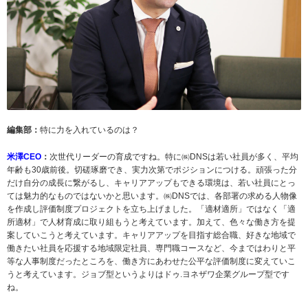
編集部：
特に力を入れているのは？
米澤CEO
：
次世代リーダーの育成ですね。特に㈱DNSは若い社員が多く、平均
年齢も30歳前後。切磋琢磨でき、実力次第でポジションにつける。頑張った分
だけ自分の成長に繋がるし、キャリアアップもできる環境は、若い社員にとっ
ては魅力的なものではないかと思います。㈱DNSでは、各部署の求める人物像
を作成し評価制度プロジェクトを立ち上げました。「適材適所」ではなく「適
所適材」で人材育成に取り組もうと考えています。加えて、色々な働き方を提
案していこうと考えています。キャリアアップを目指す総合職、好きな地域で
働きたい社員を応援する地域限定社員、専門職コースなど、今まではわりと平
等な人事制度だったところを、働き方にあわせた公平な評価制度に変えていこ
うと考えています。ジョブ型というよりはドゥ.ヨネザワ企業グループ型です
ね。