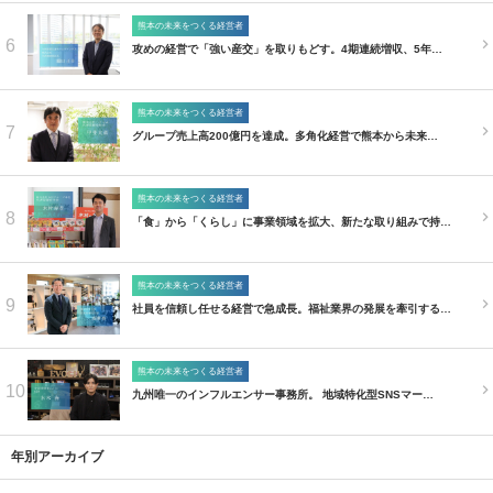
熊本の未来をつくる経営者
6
攻めの経営で「強い産交」を取りもどす。4期連続増収、5年…
熊本の未来をつくる経営者
7
グループ売上高200億円を達成。多角化経営で熊本から未来…
熊本の未来をつくる経営者
8
「食」から「くらし」に事業領域を拡大、新たな取り組みで持…
熊本の未来をつくる経営者
9
社員を信頼し任せる経営で急成長。福祉業界の発展を牽引する…
熊本の未来をつくる経営者
10
九州唯一のインフルエンサー事務所。 地域特化型SNSマー…
年別アーカイブ