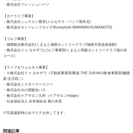
・株式会社フレッシュハーツ
【カーライフ事業】
・株式会社シュテルン熊本(メルセデス・ベンツ熊本北)
・株式会社モトーレンフロイデ(Kumamoto BMW/MINI KUMAMOTO)
【ゴルフ事業】
・城南観光株式会社(くまもと城南カントリークラブ/城南天然温泉旅館)
・株式会社ドゥ.ヨネザワ(ゴルフ事業部/くまもと阿蘇カントリークラブ湯の谷
コース)
【ライフ＆ウェルネス事業】
・※株式会社ドゥ.ヨネザワ（不動産事業部/聚楽 THE JURAKU/飲食事業部/麺酒
菜 伍乃四〇）
・株式会社ミスターリースリー
・株式会社火の国観光バス
・株式会社ケアサロン九州（ケアサロンimage）
・社会福祉法人 永幸福祉会 風の木苑
※写真撮影時のみマスクを外してます。
関連記事