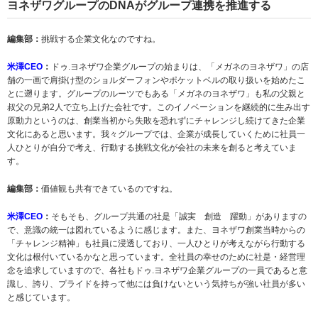
ヨネザワグループのDNAがグループ連携を推進する
編集部：
挑戦する企業文化なのですね。
米澤CEO
：
ドゥ.ヨネザワ企業グループの始まりは、「メガネのヨネザワ」の店
舗の一画で肩掛け型のショルダーフォンやポケットベルの取り扱いを始めたこ
とに遡ります。グループのルーツでもある「メガネのヨネザワ」も私の父親と
叔父の兄弟2人で立ち上げた会社です。このイノベーションを継続的に生み出す
原動力というのは、創業当初から失敗を恐れずにチャレンジし続けてきた企業
文化にあると思います。我々グループでは、企業が成長していくために社員一
人ひとりが自分で考え、行動する挑戦文化が会社の未来を創ると考えていま
す。
編集部：
価値観も共有できているのですね。
米澤CEO
：
そもそも、グループ共通の社是「誠実 創造 躍動」がありますの
で、意識の統一は図れているように感じます。また、ヨネザワ創業当時からの
「チャレンジ精神」も社員に浸透しており、一人ひとりが考えながら行動する
文化は根付いているかなと思っています。全社員の幸せのために社是・経営理
念を追求していますので、各社もドゥ.ヨネザワ企業グループの一員であると意
識し、誇り、プライドを持って他には負けないという気持ちが強い社員が多い
と感じています。