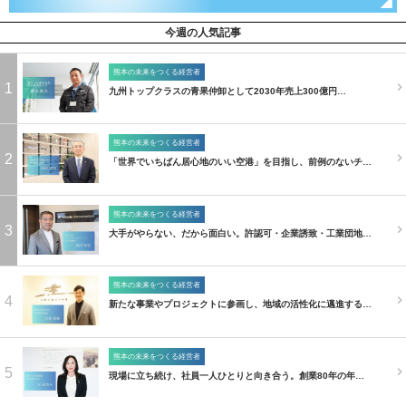
今週の人気記事
熊本の未来をつくる経営者
1
九州トップクラスの青果仲卸として2030年売上300億円…
熊本の未来をつくる経営者
2
「世界でいちばん居心地のいい空港」を目指し、前例のないチ…
熊本の未来をつくる経営者
3
大手がやらない、だから面白い。許認可・企業誘致・工業団地…
熊本の未来をつくる経営者
4
新たな事業やプロジェクトに参画し、地域の活性化に邁進する…
熊本の未来をつくる経営者
5
現場に立ち続け、社員一人ひとりと向き合う。創業80年の年…