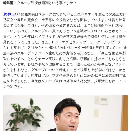
編集部：
グループ連携は順調という事ですか？
米澤CEO
：
情報共有はスムーズにできていると思います。年度初めの経営方針
発表会や毎月の定例会、半期毎の全役員会などを開催しています。経営方針発
表会ではグループ各社からの発表や優秀者の表彰、永年勤続表彰や入社式も行
っていますので、グループの一員であるという意識が生まれていると考えてい
ます。さらに今年はハイブリッド型の経営方針発表会で映像配信し、全社員が
見れるようにしました。また、ELT（エグゼクティブ・リーダーシップ・チー
ム）を立上げ、各社から30～40代の次世代リーダー候補を選任してもらい、新
規事業やグループシナジーを生むための方策を考えるなど、「新たな価値を創
造する企業へ」というテーマ実現に向けた活動に積極的に携わってもらおうと
考えています。各社の事業を理解することで、違った視点から新たなアイデア
が生まれるなど、グループについて考えることで視座も上がるのではないかと
期待しています。昨年はグループ連携を進めるために㈱DNS内に経営戦略本部
を立上げました。今後はグループ向けの発信や人材交流、採用活動も行ってい
く予定です。