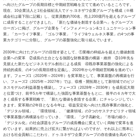
へ向けたグループの長期目標と中期経営戦略を立てて進めているところです。
現在、10企業法人と1社会福祉法人でドゥ.ヨネザワ企業グループを構成（※構
成会社は最下段に記載）し、従業員数約700名、売上200億円を超えるグループ
に成長することができました。「新たな価値を創造する企業へ」をグループス
ローガンに掲げ、グループ企業を「インフォメーション&コミュニケーション事
業」「カーライフ事業」「ゴルフ事業」「ライフ&ウェルネス事業」の4つの事
業カテゴリーに分類し、グループの基盤強化に取り組んでいます。
2030年に向けたグループの目指す姿として、①業種の枠組みを超えた価値創造
企業への変革 ②成長の土台となる強固な財務基盤の構築・維持 ③10年先を
見据えた新たなビジネスモデル創出による成長 ④既存事業基盤の強化による
持続的成長、の4つの長期目標を定義し、2020年から中期経営戦略を進めてい
ます。フェーズ1（2020年～2024年）を変革期として、事業基盤の再構築を行
い、フェーズ2（2025年～2027年）では、収穫・開拓期として新領域でのビジ
ネスモデルの利益基盤を構築し、フェーズ3（2028年～2030年）を成長拡大期
と位置づけ、前半5カ年で構築した強固な事業基盤をもとに、後半の６カ年で大
きく成長する事業戦略で、「新たな価値を創造する企業」にチャレンジしてい
きます。変革期の2年目となる今年は、収益安定化へ向けた既存事業の強化と、
「デジタル領域」、「環境領域」、「健康領域」の3つのサステナビリティ領域
で事業基盤の再構築を行っていき、「環境」「少子高齢化」「市場の縮小」
「デジタル化」の社会課題をグループの成長機会に変えていく両軸で変革を進
めています。結果的に売上げ拡大に繋がればよいのですが、それ以上に熊本に
おける社会貢献にこだわり、ドゥ.ヨネザワ企業グループの存在価値を高めてい