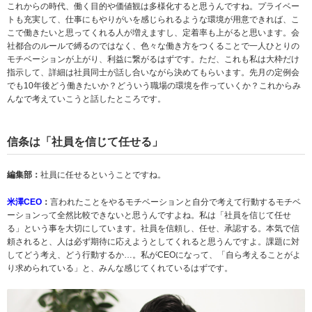
これからの時代、働く目的や価値観は多様化すると思うんですね。プライベー
トも充実して、仕事にもやりがいを感じられるような環境が用意できれば、こ
こで働きたいと思ってくれる人が増えますし、定着率も上がると思います。会
社都合のルールで縛るのではなく、色々な働き方をつくることで一人ひとりの
モチベーションが上がり、利益に繋がるはずです。ただ、これも私は大枠だけ
指示して、詳細は社員同士が話し合いながら決めてもらいます。先月の定例会
でも10年後どう働きたいか？どういう職場の環境を作っていくか？これからみ
んなで考えていこうと話したところです。
信条は「社員を信じて任せる」
編集部：
社員に任せるということですね。
米澤CEO
：
言われたことをやるモチベーションと自分で考えて行動するモチベ
ーションって全然比較できないと思うんですよね。私は「社員を信じて任せ
る」という事を大切にしています。社員を信頼し、任せ、承認する。本気で信
頼されると、人は必ず期待に応えようとしてくれると思うんですよ。課題に対
してどう考え、どう行動するか…。私がCEOになって、「自ら考えることがよ
り求められている」と、みんな感じてくれているはずです。