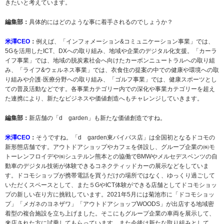
きたいと考えています。
編集部：
具体的にはどのような事に着手されるのでしょうか？
米澤CEO
：
例えば、「インフォメーション&コミュニケーション事業」では、
5Gを活用したICT、DXへの取り組み、地域や企業のデジタル化支援。「カーラ
イフ事業」では、地域の脱炭素社会へ向けたカーボンニュートラルへの取り組
み、「ライフ&ウェルネス事業」では、衣食住の提案の中での健康や環境への取
り組みや介護·医療分野への取り組み、「ゴルフ事業」では、健康スポーツとし
ての普及活動などです。各事業カテゴリー内での深化や事業カテゴリーを超え
た連携により、新たなビジネスや価値創造へもチャレンジしていきます。
編集部：
新店舗の「d garden」も新たな価値創造ですね。
米澤CEO
：
そうですね。「d garden東バイパス店」は全国初となるドコモの
新形態店舗です。アウトドアショップやカフェを併設し、グループ企業の㈱モ
トーレンフロイデや㈱シュテルン熊本との協働でBMWやメルセデスベンツの自
動車のデジタル技術が体験できるコネクティッドカーの展示などをしていま
す。ドコモショップが携帯電話を買うだけの場所ではなく、ゆっくり過ごして
いただくスペースとして、また５GやICT体験ができる店舗としてドコモショッ
プの新しい在り方に挑戦しています。2021年5月には菊池市に「ドコモショッ
プ」「メガネのヨネザワ」「アウトドアショップWOODS」が出店する地域密
着型の複合施設を立ち上げました。そこにもグループ企業の車両を展示して、
来店された方に試乗してもらっています。また今後は新たな取り組みとして