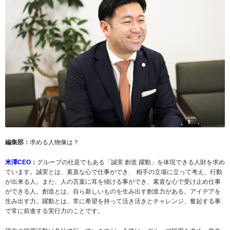
編集部：
求める人物像は？
米澤CEO
：
グループの社是でもある「誠実 創造 躍動」を体現できる人財を求め
ています。誠実とは、素直な心で仕事ができ、 相手の立場に立って考え、行動
が出来る人。また、人の言葉に耳を傾ける事ができ、素直な心で受け止め仕事
ができる人。創造とは、自ら新しいものを生み出す創造力がある。アイデアを
生み出す力。躍動とは、常に希望を持って活き活きとチャレンジ、奮起する事
で常に前進する実行力のことです。