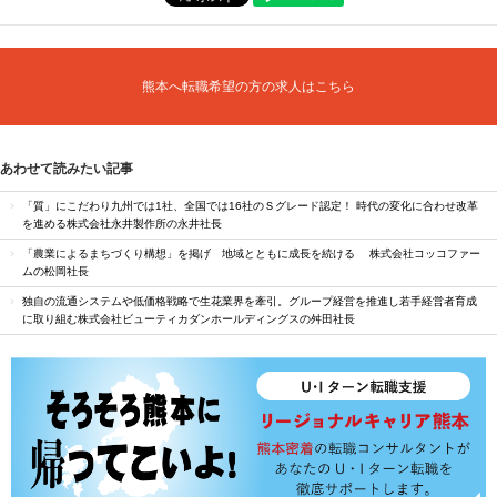
熊本へ転職希望の方の求人はこちら
あわせて読みたい記事
「質」にこだわり九州では1社、全国では16社のＳグレード認定！ 時代の変化に合わせ改革
を進める株式会社永井製作所の永井社長
「農業によるまちづくり構想」を掲げ 地域とともに成長を続ける 株式会社コッコファー
ムの松岡社長
独自の流通システムや低価格戦略で生花業界を牽引。グループ経営を推進し若手経営者育成
に取り組む株式会社ビューティカダンホールディングスの舛田社長