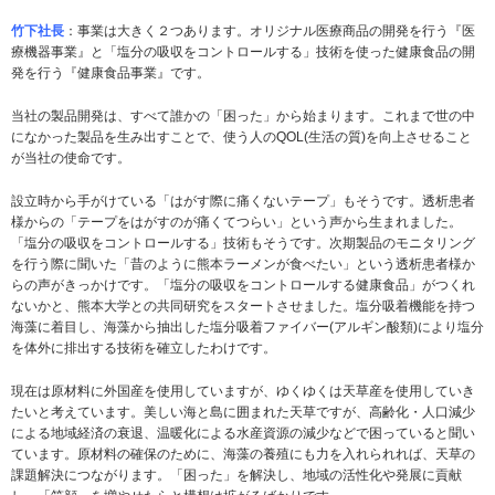
竹下社長
：事業は大きく２つあります。オリジナル医療商品の開発を行う『医
療機器事業』と「塩分の吸収をコントロールする」技術を使った健康食品の開
発を行う『健康食品事業』です。
当社の製品開発は、すべて誰かの「困った」から始まります。これまで世の中
になかった製品を生み出すことで、使う人のQOL(生活の質)を向上させること
が当社の使命です。
設立時から手がけている「はがす際に痛くないテープ」もそうです。透析患者
様からの「テープをはがすのが痛くてつらい」という声から生まれました。
「塩分の吸収をコントロールする」技術もそうです。次期製品のモニタリング
を行う際に聞いた「昔のように熊本ラーメンが食べたい」という透析患者様か
らの声がきっかけです。「塩分の吸収をコントロールする健康食品」がつくれ
ないかと、熊本大学との共同研究をスタートさせました。塩分吸着機能を持つ
海藻に着目し、海藻から抽出した塩分吸着ファイバー(アルギン酸類)により塩分
を体外に排出する技術を確立したわけです。
現在は原材料に外国産を使用していますが、ゆくゆくは天草産を使用していき
たいと考えています。美しい海と島に囲まれた天草ですが、高齢化・人口減少
による地域経済の衰退、温暖化による水産資源の減少などで困っていると聞い
ています。原材料の確保のために、海藻の養殖にも力を入れられれば、天草の
課題解決につながります。「困った」を解決し、地域の活性化や発展に貢献