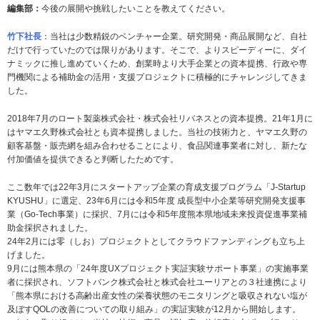
編集部：
今後の展開や挑戦したいことを教えてください。
竹下社長
：当社は少数精鋭のベンチャー企業。研究開発・商品展開など、自社
だけで行っていたのでは限りがあります。そこで、よりスピーディーに、ダイ
ナミックに推し進めていくため、創業時より大手企業との資本提携、行政や専
門機関による補助金の活用・支援プロジェクトに積極的にチャレンジしてきま
した。
2018年7月のロート製薬株式会社・株式会社リバネスとの資本提携。21年1月に
はヤマエ久野株式会社とも資本提携しました。当社の技術力と、ヤマエ久野の
顧客基盤・販売網を組み合わせることにより、食品関連事業者に対し、新たな
付加価値を提供できると判断したためです。
ここ数年では22年3月にスタートアップ企業の育成支援プログラム「J-Startup
KYUSHU」に選定、23年6月には令和5年度 成長型中小企業等研究開発支援事
業（Go-Tech事業）に採択、7月には令和5年度熊本県地域未来投資促進事業補
助金採択されました。
24年2月には零（しお）プロジェクトとしてクラウドファンディングも立ち上
げました。
9月には熊本県の「24年度UXプロジェクト実証実験サポート事業」の実施事業
者に採択され、ソフトバンク株式会社と株式会社ユーリアとの３社連携により
「熊本県における高齢出産女性の栄養状態のモニタリングと吸収されない塩が
及ぼすQOLの改善についての取り組み」の実証実験が12月から開始します。