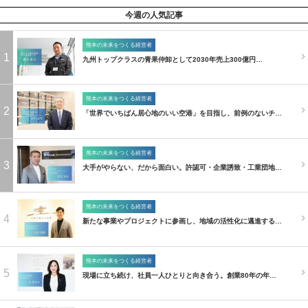
今週の人気記事
熊本の未来をつくる経営者
1
九州トップクラスの青果仲卸として2030年売上300億円…
熊本の未来をつくる経営者
2
「世界でいちばん居心地のいい空港」を目指し、前例のないチ…
熊本の未来をつくる経営者
3
大手がやらない、だから面白い。許認可・企業誘致・工業団地…
熊本の未来をつくる経営者
4
新たな事業やプロジェクトに参画し、地域の活性化に邁進する…
熊本の未来をつくる経営者
5
現場に立ち続け、社員一人ひとりと向き合う。創業80年の年…