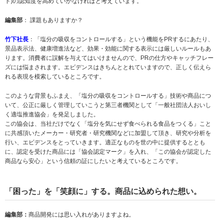
ド)の認知度を高めていかなければと考えています。
編集部
： 課題もありますか？
竹下社長
：「塩分の吸収をコントロールする」という機能をPRするにあたり、
景品表示法、健康増進法など、効果・効能に関する表示には厳しいルールもあ
ります。消費者に誤解を与えてはいけませんので、PRの仕方やキャッチフレー
ズには悩まされます。エビデンスはきちんととれていますので、正しく伝えら
れる表現を模索しているところです。
このような背景もふまえ、「塩分の吸収をコントロールする」技術や商品につ
いて、公正に厳しく管理していこうと第三者機関として「一般社団法人おいし
く適塩推進協会」を発足しました。
この協会は、当社だけでなく「塩分を気にせず食べられる食品をつくる」こと
に共感頂いたメーカー・研究者・研究機関などに加盟して頂き、研究や分析を
行い、エビデンスをとっていきます。適正なものを世の中に提供するととも
に、認定を受けた商品には「協会認定マーク」を入れ、「この協会が認定した
商品なら安心」という信頼の証にしたいと考えているところです。
「困った」を「笑顔に」する。商品に込められた想い。
編集部：
商品開発には思い入れがありますよね。