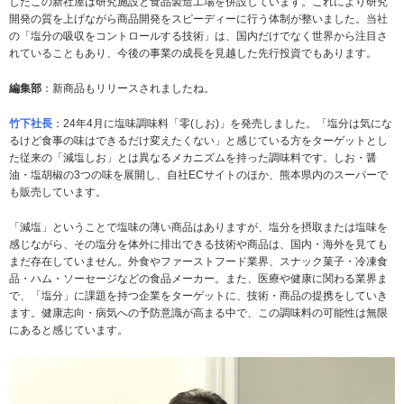
したこの新社屋は研究施設と食品製造工場を併設しています。これにより研究
開発の質を上げながら商品開発をスピーディーに行う体制が整いました。当社
の「塩分の吸収をコントロールする技術」は、国内だけでなく世界から注目さ
れていることもあり、今後の事業の成長を見越した先行投資でもあります。
編集部
：新商品もリリースされましたね。
竹下社長
：24年4月に塩味調味料「零(しお)」を発売しました。「塩分は気にな
るけど食事の味はできるだけ変えたくない」と感じている方をターゲットとし
た従来の「減塩しお」とは異なるメカニズムを持った調味料です。しお・醤
油・塩胡椒の3つの味を展開し、自社ECサイトのほか、熊本県内のスーパーで
も販売しています。
「減塩」ということで塩味の薄い商品はありますが、塩分を摂取または塩味を
感じながら、その塩分を体外に排出できる技術や商品は、国内・海外を見ても
まだ存在していません。外食やファーストフード業界、スナック菓子・冷凍食
品・ハム・ソーセージなどの食品メーカー。また、医療や健康に関わる業界ま
で、「塩分」に課題を持つ企業をターゲットに、技術・商品の提携をしていき
ます。健康志向・病気への予防意識が高まる中で、この調味料の可能性は無限
にあると感じています。