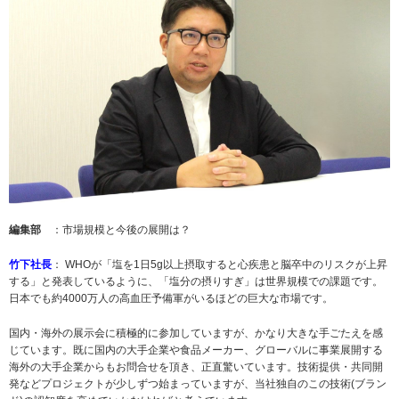
編集部
：市場規模と今後の展開は？
竹下社長
： WHOが「塩を1日5g以上摂取すると心疾患と脳卒中のリスクが上昇
する」と発表しているように、「塩分の摂りすぎ」は世界規模での課題です。
日本でも約4000万人の高血圧予備軍がいるほどの巨大な市場です。
国内・海外の展示会に積極的に参加していますが、かなり大きな手ごたえを感
じています。既に国内の大手企業や食品メーカー、グローバルに事業展開する
海外の大手企業からもお問合せを頂き、正直驚いています。技術提供・共同開
発などプロジェクトが少しずつ始まっていますが、当社独自のこの技術(ブラン