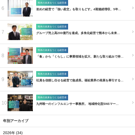
熊本の未来をつくる経営者
6
攻めの経営で「強い産交」を取りもどす。4期連続増収、5年…
熊本の未来をつくる経営者
7
グループ売上高200億円を達成。多角化経営で熊本から未来…
熊本の未来をつくる経営者
8
「食」から「くらし」に事業領域を拡大、新たな取り組みで持…
熊本の未来をつくる経営者
9
社員を信頼し任せる経営で急成長。福祉業界の発展を牽引する…
熊本の未来をつくる経営者
10
九州唯一のインフルエンサー事務所。 地域特化型SNSマー…
年別アーカイブ
2026年 (34)