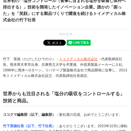
世界初の「塩分コントロール（食事に含まれる塩分を吸着し体外へ
排出する）」技術を開発したイノベーション企業。誰かの「困っ
た」を「笑顔」にする製品づくりで躍進を続けるトイメディカル株
式会社の竹下社長
2024.11.18
竹下 英徳（たけしたひでのり）：
トイメディカル株式会社
・代表取締役社
長。熊本県天草市出身。兵庫県立大学を卒業後、外資系製薬メーカーに入社。
1998年に熊本へUターン。リバテープ製薬株式会社で商品開発に従事し、2013
年トイメディカル株式会社設立、代表取締役社長就任。
世界からも注目される「塩分の吸収をコントロールする」
技術と商品。
ココクマ編集部（以下、編集部）
：新社屋の完成、おめでとうございます。
竹下英徳社長（以下、竹下社長）
：ありがとうございます。2023年10月に移転