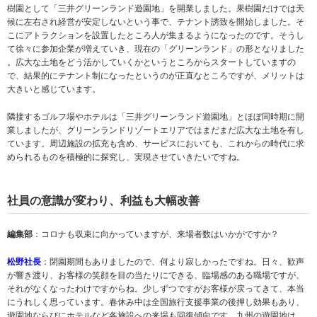
樹園として「三井グリーンランド遊園地」を開業しました。果樹園だけでは天
候に左右され経営が安定しないという事で、テナント誘致を開始しました。そ
こにアトラクションを設置したところ人が集まるようになったのです。そうし
て徐々に参加企業が増えていき、現在の「グリーンランド」の形となりました
。広大な土地をどう活かしていくかというところからスタートしていますの
で、結果的にテナント制になったというのが正直なところですが、メリットは
大きいと感じています。
隣接するゴルフ場やホテルは「三井グリーンランド遊園地」とほぼ同時期に開
業しましたが、グリーンランドリゾートエリアではまだまだ広大な土地を有し
ています。周辺施設の拡充も含め、サービスにおいても、これからの時代に求
められるものを積極的に探究し、実現させていきたいですね。
社員の意識が変わり、利益も大幅改善
編集部
：コロナも収束に向かっていますが、来場者数はいかがですか？
松野社長
：閉園期間もありましたので、何より寂しかったですね。日々、歓声
が響き渡り、お客様の笑顔を目の当たりにできる、臨場感のある職場ですが、
それがなくなったわけですからね。少しずつですがお客様が戻ってきて、本当
にうれしく思っています。春休み中は全国旅行支援事業の後押し効果もあり、
遊園地ならびにホテルなど各施設への来場も回復傾向です。九州の遊園地は、