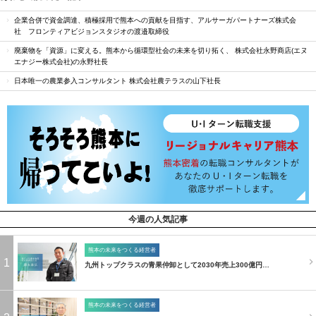
企業合併で資金調達、積極採用で熊本への貢献を目指す、アルサーガパートナーズ株式会
社 フロンティアビジョンスタジオの渡邉取締役
廃棄物を「資源」に変える。熊本から循環型社会の未来を切り拓く、 株式会社永野商店(エヌ
エナジー株式会社)の永野社長
日本唯一の農業参入コンサルタント 株式会社農テラスの山下社長
今週の人気記事
熊本の未来をつくる経営者
1
九州トップクラスの青果仲卸として2030年売上300億円…
熊本の未来をつくる経営者