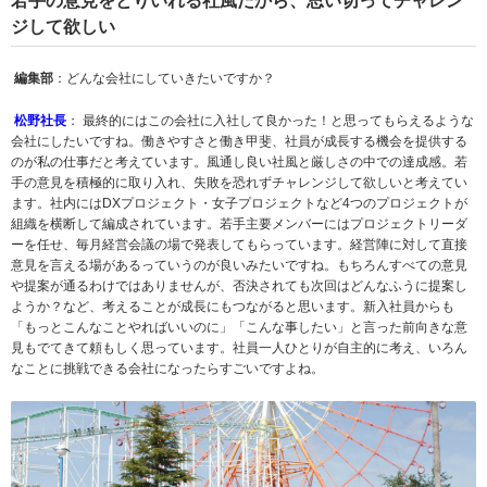
若手の意見をとりいれる社風だから、思い切ってチャレン
ジして欲しい
編集部
：どんな会社にしていきたいですか？
松野社長
： 最終的にはこの会社に入社して良かった！と思ってもらえるような
会社にしたいですね。働きやすさと働き甲斐、社員が成長する機会を提供する
のが私の仕事だと考えています。風通し良い社風と厳しさの中での達成感。若
手の意見を積極的に取り入れ、失敗を恐れずチャレンジして欲しいと考えてい
ます。社内にはDXプロジェクト・女子プロジェクトなど4つのプロジェクトが
組織を横断して編成されています。若手主要メンバーにはプロジェクトリーダ
ーを任せ、毎月経営会議の場で発表してもらっています。経営陣に対して直接
意見を言える場があるっていうのが良いみたいですね。もちろんすべての意見
や提案が通るわけではありませんが、否決されても次回はどんなふうに提案し
ようか？など、考えることが成長にもつながると思います。新入社員からも
「もっとこんなことやればいいのに」「こんな事したい」と言った前向きな意
見もでてきて頼もしく思っています。社員一人ひとりが自主的に考え、いろん
なことに挑戦できる会社になったらすごいですよね。