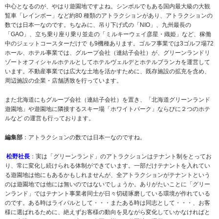
中心となるのが、やはり遊園地ですよね。シンボルでもある国内最大級の大観
覧車「レインボー」など約80 種類のアトラクションがあり、アトラクションの
数では日本一なのです。ちなみに、吊り下げ式の「NIO」、九州最長の
「GAO」、立ち乗り座り乗り並走の「ミルキーウェイ彦星・織姫」など、稼働
中のジェットコースターだけで も9機種あります。ゴルフ事業では3ゴルフ場72
ホール、ホテル事業では、グループ会社（連結子会社）が、グリーンランドリ
ゾートオフィシャルホテルとしてホテルヴェルデとホテルブランカを運営して
います。不動産事業では広大な土地を活かすために、既存施設の拡充を含め、
周辺施設の企業・店舗誘致を行っています。
また北海道にもグループ会社（連結子会社）を置き、「北海道グリーンランド
遊園地」や遊園地に隣接するスキー場「ホワイトパーク」ならびに２つのホテ
ルなど の運営も行っております。
編集部
：アトラクションの数では日本一なのですね。
松野社長
：実は「グリーンランド」のアトラクションはテナント制をとってお
り、常に変化し続けられる体制ができています。一部だけテナントを入れてい
る遊園地は他にもあるかもしれませんが、全アトラクションがテナントという
のは遊園地では他には無いのではないでしょうか。ありがたいことに「グリー
ンランド」ではテナント事業者同士が日々切磋琢磨している環境が作れている
のです。ある時はライバルとして・・・またある時は同志として・・・、お客
様に選ばれるために、絶えずお客様の動向を見ながら変化していかなければと