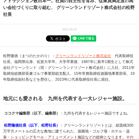
アトラクション数日本一。社員の自主性を育み、従業員満足度の高
い会社づくりに取り組む、 グリーンランドリゾート株式会社の松野
社長
2023.09.25
松野隆徳（まつのたかのり）：
グリーンランドリゾート株式会社
代表取締役
社長。福岡県出身、佐賀大学卒。大学卒業後、1987年に新卒1期生として株式
会社グリーンランド（現：グリーンランドリゾート株式会社）に入社、2011年
取締役総務部長兼ゴルフ事業部総支配人、15年常務取締役遊園地事業部長、19
年取締役副社長などを歴任し、2023年に代表取締役社長に就任。
地元にも愛される 九州を代表する一大レジャー施設。
ココクマ編集部（以下、編集部）
：九州を代表するレジャー施設ですよね。
松野隆徳社長（以下、松野社長）
：グリーンランドリゾートとは、総面積300
万平方メートルの広大な敷地に建てられた、遊園地・ゴルフ場・ホテル・温
泉・ショッピングモール・アミューズメント施設などの総称となります。その