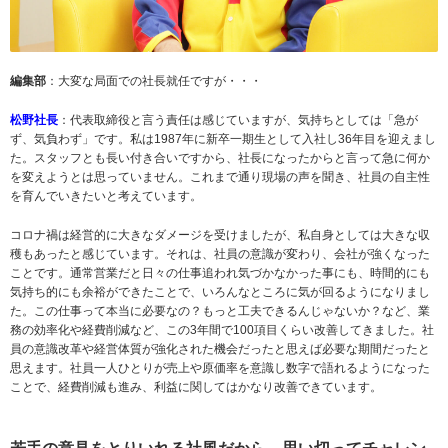
編集部
：大変な局面での社長就任ですが・・・
松野社長
：代表取締役と言う責任は感じていますが、気持ちとしては「急が
ず、気負わず」です。私は1987年に新卒一期生として入社し36年目を迎えまし
た。スタッフとも長い付き合いですから、社長になったからと言って急に何か
を変えようとは思っていません。これまで通り現場の声を聞き、社員の自主性
を育んでいきたいと考えています。
コロナ禍は経営的に大きなダメージを受けましたが、私自身としては大きな収
穫もあったと感じています。それは、社員の意識が変わり、会社が強くなった
ことです。通常営業だと日々の仕事追われ気づかなかった事にも、時間的にも
気持ち的にも余裕ができたことで、いろんなところに気が回るようになりまし
た。この仕事って本当に必要なの？もっと工夫できるんじゃないか？など、業
務の効率化や経費削減など、この3年間で100項目くらい改善してきました。社
員の意識改革や経営体質が強化された機会だったと思えば必要な期間だったと
思えます。社員一人ひとりが売上や原価率を意識し数字で語れるようになった
ことで、経費削減も進み、利益に関してはかなり改善できています。