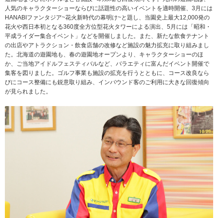
人気のキャラクターショーならびに話題性の高いイベントを適時開催、3月には
HANABIファンタジア~花火新時代の幕明け~と題し、当園史上最大12,000発の
花火や西日本初となる360度全方位型花火タワーによる演出、5月には「昭和・
平成ライダー集合イベント」などを開催しました。また、新たな飲食テナント
の出店やアトラクション・飲食店舗の改修など施設の魅力拡充に取り組みまし
た。北海道の遊園地も、春の遊園地オープンより、キャラクターショーのほ
か、ご当地アイドルフェスティバルなど、バラエティに富んだイベント開催で
集客を図りました。ゴルフ事業も施設の拡充を行うとともに、コース改良なら
びにコース整備にも鋭意取り組み、インバウンド客のご利用に大きな回復傾向
が見られました。