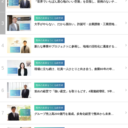
2
「世界でいちばん居心地のいい空港」を目指し、前例のないチ…
熊本の未来をつくる経営者
3
大手がやらない、だから面白い。許認可・企業誘致・工業団地…
熊本の未来をつくる経営者
4
新たな事業やプロジェクトに参画し、地域の活性化に邁進する…
熊本の未来をつくる経営者
5
現場に立ち続け、社員一人ひとりと向き合う。創業80年の年…
熊本の未来をつくる経営者
6
攻めの経営で「強い産交」を取りもどす。4期連続増収、5年…
熊本の未来をつくる経営者
7
グループ売上高200億円を達成。多角化経営で熊本から未来…