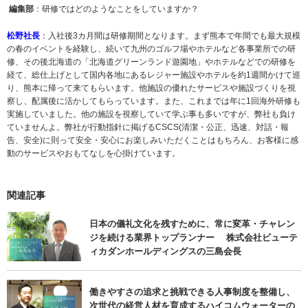
編集部
：研修ではどのようなことをしていますか？
松野社長
：入社後3カ月間は研修期間となります。まず熊本で年間でも最大規模
の春のイベントを経験し、続いて九州のゴルフ場やホテルなど各事業所での研
修、その後北海道の「北海道グリーンランド遊園地」やホテルなどでの研修を
経て、総仕上げとして国内各地にあるレジャー施設やホテルを約1週間かけて巡
り、熊本に帰って来てもらいます。他施設の優れたサービスや施設づくりを視
察し、配属後に活かしてもらっています。また、これまでは年に1回海外研修も
実施していました。他の施設を視察していて学ぶ事も多いですが、弊社も負け
ていませんよ。弊社が行動指針に掲げるCSCS(清潔・公正、迅速、対話・報
告、安全)に則って安全・安心にお楽しみいただくことはもちろん、お客様に感
動のサービスやおもてなしを心掛けています。
関連記事
日本の儀礼文化を残すために、常に変革・チャレン
ジを続ける業界トップランナー 株式会社ビューテ
ィカダンホールディングスの三島会長
働きやすさの追求と挑戦できる人事制度を整備し、
次世代の経営人材を育成するハイコムウォーターの