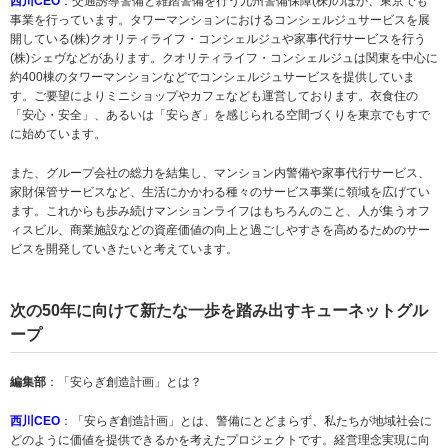
西川CEO
：交通誘導警備と雑踏警備を行う九州警備保障(株)のほか、東京でも
事業を行っています。タワーマンションにおけるコンシェルジュサービスを展
開している(株)クオリティライフ・コンシェルジュや家事代行サービスを行う
(株)シェヴなどがあります。クオリティライフ・コンシェルジュは関東を中心に
約400棟のタワーマンションなどでコンシェルジュサービスを提供していま
す。ご要望によりミニショップやカフェなども運営しております。衣食住の
「安心・安全」、あるいは「安らぎ」を感じられる空間づくりを東京でもすで
に始めています。
また、グループ会社の総力を結集し、マンション内警備や家事代行サービス、
家財保管サービスなど、生活にかかわる種々のサービス事業に領域を広げてい
ます。これからも歩み続けマンションライフはもちろんのこと、人が集うオフ
ィスビル、商業施設などの資産価値の向上と過ごしやすさを高めるためのサー
ビスを開発していきたいと考えています。
次の50年に向けて新たな一歩を踏み出すキューネットグル
ープ
編集部
：「安らぎ創造計画」とは？
西川CEO
：「安らぎ創造計画」とは、警備にとどまらず、私たちが地域社会に
どのように価値を提供できるかを考えたプロジェクトです。経営理念実現に向