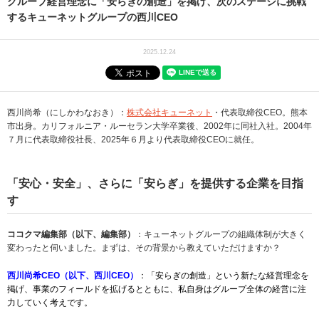
グループ経営理念に「安らぎの創造」を掲げ、次のステージに挑戦
するキューネットグループの西川CEO
2025.12.24
西川尚希（にしかわなおき）：
株式会社キューネット
・代表取締役CEO。熊本
市出身。カリフォルニア・ルーセラン大学卒業後、2002年に同社入社。2004年
７月に代表取締役社長、2025年６月より代表取締役CEOに就任。
「安心・安全」、さらに「安らぎ」を提供する企業を目指
す
ココクマ編集部（以下、編集部）
：キューネットグループの組織体制が大きく
変わったと伺いました。まずは、その背景から教えていただけますか？
西川尚希CEO（以下、西川CEO）
：「安らぎの創造」という新たな経営理念を
掲げ、事業のフィールドを拡げるとともに、私自身はグループ全体の経営に注
力していく考えです。