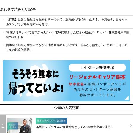
あわせて読みたい記事
【特集】世界に先駆けた医療を我々の手で。超高齢化時代の「生きる」を満たす、新たなヘ
ルスケアモデルを熊本から発信。
“南栄クオリティ”で熊本から九州へ。地域に根ざした総合不動産デベロッパー株式会社南栄開
発の深野社長
熊本発！地域と世界がつながる地熱発電の新しい挑戦～ふるさと熱電とベースロードキャピ
タルの戦略的提携～
今週の人気記事
熊本の未来をつくる経営者
1
九州トップクラスの青果仲卸として2030年売上300億円…