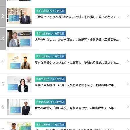
熊本の未来をつくる経営者
2
「世界でいちばん居心地のいい空港」を目指し、前例のないチ…
熊本の未来をつくる経営者
3
大手がやらない、だから面白い。許認可・企業誘致・工業団地…
熊本の未来をつくる経営者
4
新たな事業やプロジェクトに参画し、地域の活性化に邁進する…
熊本の未来をつくる経営者
5
現場に立ち続け、社員一人ひとりと向き合う。創業80年の年…
熊本の未来をつくる経営者
6
攻めの経営で「強い産交」を取りもどす。4期連続増収、5年…
熊本の未来をつくる経営者
7