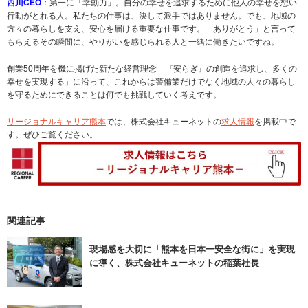
西川CEO
：第一に「幸動力」。自分の幸せを追求するために他人の幸せを想い
行動がとれる人。私たちの仕事は、決して派手ではありません。でも、地域の
方々の暮らしを支え、安心を届ける重要な仕事です。「ありがとう」と言って
もらえるその瞬間に、やりがいを感じられる人と一緒に働きたいですね。
創業50周年を機に掲げた新たな経営理念「『安らぎ』の創造を追求し、多くの
幸せを実現する」に沿って、これからは警備業だけでなく地域の人々の暮らし
を守るためにできることは何でも挑戦していく考えです。
リージョナルキャリア熊本
では、株式会社キューネットの
求人情報
を掲載中で
す。ぜひご覧ください。
関連記事
現場感を大切に「熊本を日本一安全な街に」を実現
に導く、株式会社キューネットの稲葉社長