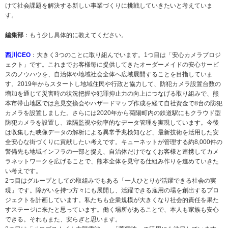
けて社会課題を解決する新しい事業づくりに挑戦していきたいと考えていま
す。
編集部
：もう少し具体的に教えてください。
西川CEO
：大きく3つのことに取り組んでいます。1つ目は「安心カメラプロジ
ェクト」です。これまでお客様毎に提供してきたオーダーメイドの安心サービ
スのノウハウを、自治体や地域社会全体へ広域展開することを目指していま
す。2019年からスタートし地域住民や行政と協力して、防犯カメラ設置台数の
増加を通じて災害時の状況把握や犯罪抑止力の向上につなげる取り組みで、熊
本市帯山地区では意見交換会やハザードマップ作成を経て自社資金で8台の防犯
カメラを設置しました。さらには2020年から菊陽町内の鉄道駅にもクラウド型
防犯カメラを設置し、遠隔監視や効率的なデータ管理を実現しています。今後
は収集した映像データの解析による異常予兆検知など、最新技術を活用した安
全安心な街づくりに貢献したい考えです。キューネットが管理する約8,000件の
警備先も地域インフラの一部と捉え、自治体だけでなくお客様と連携してカメ
ラネットワークを広げることで、熊本全体を見守る仕組み作りを進めていきた
い考えです。
2つ目はグループとしての取組みでもある「一人ひとりが活躍できる社会の実
現」です。障がいを持つ方々にも展開し、活躍できる雇用の場を創出するプロ
ジェクトを計画しています。私たちも企業規模が大きくなり社会的責任を果た
すステージに来たと思っています。働く場所があることで、本人も家族も安心
できる。それもまた、安らぎと思います。