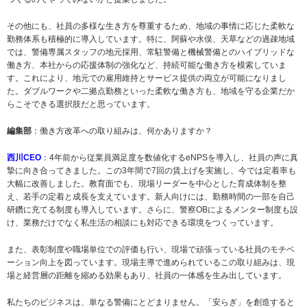
その他にも、社員の多様な生き方を尊重するため、地域の事情に応じた柔軟な
勤務体系も積極的に導入しています。特に、阿蘇や水俣、天草などの過疎地域
では、警備専属スタッフの地元採用、常駐警備と機械警備とのハイブリッドな
働き方、本社からの応援体制の強化など、持続可能な働き方を模索していま
す。これにより、地元での雇用維持とサービス提供の両立が可能になりまし
た。ダブルワークや二拠点勤務といった柔軟な働き方も、地域を守る企業だか
らこそできる選択肢だと思っています。
編集部
：働き方改革への取り組みは、何かありますか？
西川CEO
：4年前から従業員満足度を数値化するeNPSを導入し、社員の声に真
摯に向き合ってきました。この3年間で7回の賃上げを実施し、今では定着率も
大幅に改善しました。教育面でも、現場リーダーを中心とした育成体制を整
え、若手の定着と成長を支えています。新人向けには、勤務時間の一部を自己
研鑽に充てる制度も導入しています。さらに、警察OBによるメンター制度も設
け、業務だけでなく私生活の相談にも対応できる環境をつくっています。
また、表彰制度や職場単位での評価も行い、現場で頑張っている社員のモチベ
ーション向上を図っています。現場主導で進められているこの取り組みは、現
場と経営層の距離を縮める効果もあり、社員の一体感を生み出しています。
私たちのビジネスは、単なる警備にとどまりません。「安らぎ」を創造すると