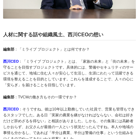
人材に関する話や組織風土、西川CEOの想い
編集部
：「ミライブ プロジェクト」とは何ですか？
西川CEO
：「ミライブ プロジェクト」とは、「家族の未来」と「街の未来」を
守ることを目指すプロジェクトです。具体的には、警備やセキュリティのサー
ビスを通じて、地域に住む人々が安心して生活し、生涯にわたって活躍できる
環境を整えることを目的としています。これらを達成することで、人々の心に
「安らぎ」を届けることを目指しています。
編集部
：TVCMの働き方もその一環ですか？
西川CEO
：そうですね。彼は10年以上勤務していた社員で、営業も管理もでき
るスタッフでした。ある日「実家の農業を継がなければならない、会社は好き
だけど辞めざるを得ない」と相談がありました。しかも、その集落には高齢者
しかおらず、お父さんが最後の一人という状況だったんですね。本人や地域の
事情も分かるし、であれば「半分は農業、半分は警備の仕事」という仕組みを
つくるのでやってみないかと提案しました。