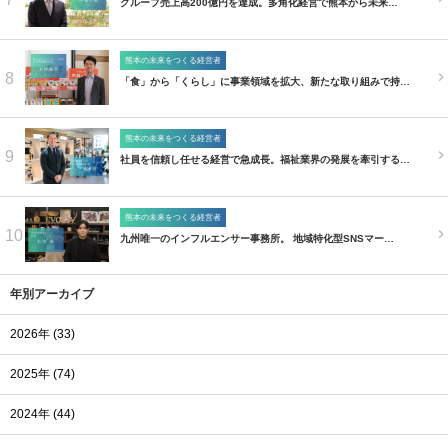
グループ売上高200億円を達成。多角化経営で熊本から未来…
熊本の未来をつくる経営者
8
「食」から「くらし」に事業領域を拡大、新たな取り組みで持…
熊本の未来をつくる経営者
9
社員を信頼し任せる経営で急成長。福祉業界の発展を牽引する…
熊本の未来をつくる経営者
10
九州唯一のインフルエンサー事務所。 地域特化型SNSマー…
年別アーカイブ
2026年 (33)
2025年 (74)
2024年 (44)