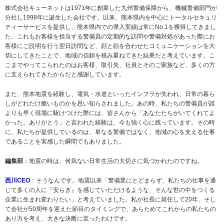
株式会社キューネットは1971年に創業した九州警備保障から、機械警備部門が
分社し1998年に誕生した会社です。以来、熊本県内を中心にトータルセキュリ
ティーサービスを提供し、熊本県内での導入実績は常にNo.1を獲得してきまし
た。これもお客様を担当する警備員の定期的な訪問や警備対処があった際にお
客様にご説明を行う翌日訪問など、顔と顔を合わせたコミュニケーションを大
切にしてきたことで、地域の信頼を積み重ねてきた結果だと考えています。こ
こまでやってこられたのはお客様、取引先、社員とそのご家族など、多くの方
に支えられてきたからだと感謝しています。
また、熊本地震を経験し、電気・水道といったインフラが失われ、日常の暮ら
しがどれだけ脆いものかを思い知らされました。あの時、私たちの警備員が誰
よりも早く現場に駆けつけた際には、皆さんから「あなたたちがいてくれてよ
かった。ありがとう」と言われた経験は、今も強く心に残っています。その時
に、私たちが提供しているのは、単なる警備ではなく、地域の心を支える仕事
であることを実感した瞬間でもありました。
編集部
：地震の時は、何気ない日常生活の大切さに気づかれたのですね。
西川CEO
：そうなんです。地震以来「警備業にとどまらず、私たちの仕事を通
じて多くの人に『安らぎ』を感じていただけるような、そんな世の中をつくる
企業に生まれ変わりたい」と考えていました。私が社長に就任して20年、そし
て会社が50周年を迎えた節目のタイミングで、あらためてこれからの私たちの
あり方を考え、大きな決断に至ったわけです。