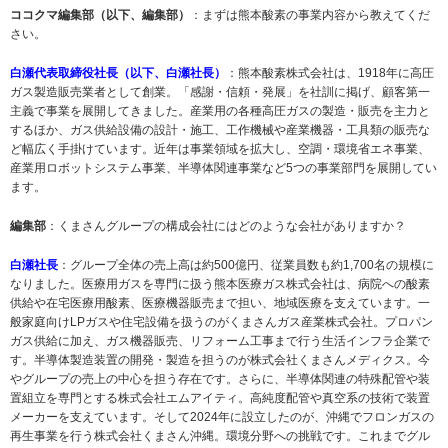
ココクマ編集部（以下、編集部）
：まずは熊本酸素の事業内容から教えてくだ
さい。
白瀬代表取締役社長（以下、白瀬社長）
：熊本酸素株式会社は、1918年に高圧
ガス製造販売業者として創業。「感謝・信頼・発展」を社訓に掲げ、顧客第一
主義で事業を展開してきました。産業用の各種高圧ガスの製造・販売を主力と
するほか、ガス供給設備の設計・施工、工作機械や産業機器・工具類の販売な
ど幅広く手掛けています。近年は事業領域を拡大し、空調・環境省エネ事業、
産業用ロボットシステム事業、半導体関連事業など5つの事業部門を展開してい
ます。
編集部
：くまさんグループの構成会社にはどのような会社がありますか？
白瀬社長
：グループ全体の売上高は約500億円、従業員数も約1,700名の規模に
なりました。医療用ガスを専門に扱う熊本医療ガス株式会社は、病院への酸素
供給や在宅医療用酸素、医療機器販売まで担い、地域医療を支えています。一
般家庭向けLPガスや住宅設備を扱うのがくまさんガス産業株式会社。プロパン
ガス供給に加え、ガス機器販売、リフォーム工事まで行う生活インフラ企業で
す。半導体製造装置の開発・製造を担うのが株式会社くまさんメディクス。今
やグループの売上の中心を担う存在です。さらに、半導体関連の特殊配管や装
置組立を専門とする株式会社エムアイティ。高純度配管や真空系の技術で装置
メーカーを支えています。そして2024年に設立したのが、沖縄でフロンガスの
再生事業を行う株式会社くまさん沖縄。環境分野への挑戦です。これまでグル