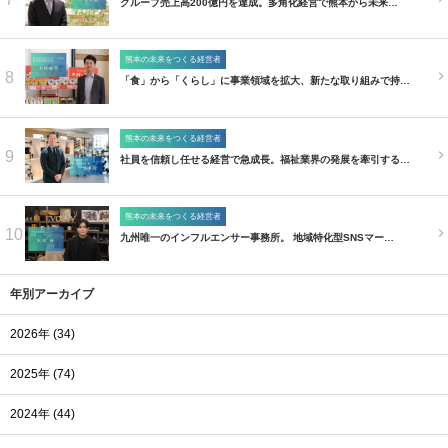
グループ売上高200億円を達成。多角化経営で熊本から未来…
熊本の未来をつくる経営者
8
「食」から「くらし」に事業領域を拡大、新たな取り組みで持…
熊本の未来をつくる経営者
9
社員を信頼し任せる経営で急成長。福祉業界の発展を牽引する…
熊本の未来をつくる経営者
10
九州唯一のインフルエンサー事務所。 地域特化型SNSマー…
年別アーカイブ
2026年 (34)
2025年 (74)
2024年 (44)