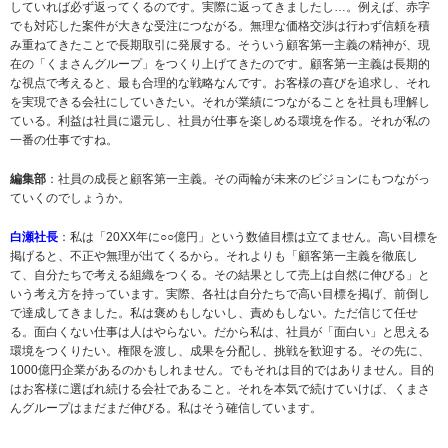
していれば必ず返ってくるのです。実際に返ってきましたし…。例えば、赤字
でも対応した案件が大きな受注につながる。無理な価格交渉は行わず信頼を積
み重ねてきたことで長期取引に発展する。そういう顧客第一主義の精神が、現
在の「くまさんグループ」をつくり上げてきたのです。顧客第一主義は長期的
な視点で考えると、最も合理的な戦略なんです。お客様の喜びを追求し、それ
を実現できる会社にしていきたい。それが業績につながることを社員も理解し
ている。利益は社員に還元し、社員が仕事を楽しめる環境を作る。それが私の
一番の仕事ですね。
編集部
：社員の成長と顧客第一主義。その両輪が未来のビジョンにもつながっ
ていくのでしょうか。
白瀬社長
：私は「20XX年に○○億円」という数値目標は立てません。高い目標を
掲げると、不正や無理が出てくるから。それよりも「顧客第一主義を徹底し
て、自分たちで考える組織をつくる。その結果として売上は自然に伸びる」と
いう考え方を持っています。実際、各社は自分たちで高い目標を掲げ、前倒し
で達成してきました。私は褒めもしないし、責めもしない。ただ信じて任せ
る。面白くない仕事は人はやらない。だから私は、社員が「面白い」と思える
環境をつくりたい。権限を渡し、成果を分配し、挑戦を歓迎する。その先に、
1000億円企業があるのかもしれません。でもそれは目的ではありません。目的
はお客様に選ばれ続ける会社であること。それを本気で続けていけば、くまさ
んグループはまだまだ伸びる。私はそう確信しています。