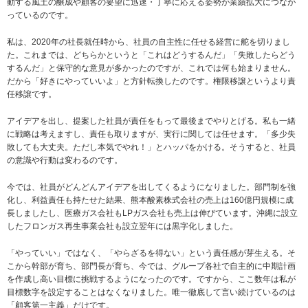
動する風土の醸成や顧客の要望に迅速・丁寧に応える姿勢が業績拡大につなが
っているのです。
私は、2020年の社長就任時から、社員の自主性に任せる経営に舵を切りまし
た。これまでは、どちらかというと「これはどうするんだ」「失敗したらどう
するんだ」と保守的な意見が多かったのですが、これでは何も始まりません。
だから「好きにやっていいよ」と方針転換したのです。権限移譲というより責
任移譲です。
アイデアを出し、提案した社員が責任をもって最後までやりとげる。私も一緒
に戦略は考えますし、責任も取りますが、実行に関しては任せます。「多少失
敗しても大丈夫。ただし本気でやれ！」とハッパをかける。そうすると、社員
の意識や行動は変わるのです。
今では、社員がどんどんアイデアを出してくるようになりました。部門制を強
化し、利益責任も持たせた結果、熊本酸素株式会社の売上は160億円規模に成
長しましたし、医療ガス会社もLPガス会社も売上は伸びています。沖縄に設立
したフロンガス再生事業会社も設立翌年には黒字化しました。
「やっていい」ではなく、「やらざるを得ない」という責任感が芽生える。そ
こから幹部が育ち、部門長が育ち、今では、グループ各社で自主的に中期計画
を作成し高い目標に挑戦するようになったのです。ですから、ここ数年は私が
目標数字を設定することはなくなりました。唯一徹底して言い続けているのは
「顧客第一主義」だけです。