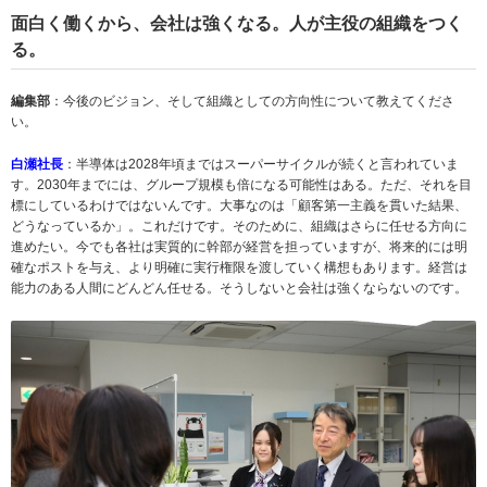
面白く働くから、会社は強くなる。人が主役の組織をつく
る。
編集部
：今後のビジョン、そして組織としての方向性について教えてくださ
い。
白瀬社長
：半導体は2028年頃まではスーパーサイクルが続くと言われていま
す。2030年までには、グループ規模も倍になる可能性はある。ただ、それを目
標にしているわけではないんです。大事なのは「顧客第一主義を貫いた結果、
どうなっているか」。これだけです。そのために、組織はさらに任せる方向に
進めたい。今でも各社は実質的に幹部が経営を担っていますが、将来的には明
確なポストを与え、より明確に実行権限を渡していく構想もあります。経営は
能力のある人間にどんどん任せる。そうしないと会社は強くならないのです。