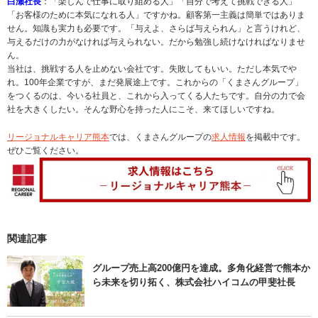
白瀬社長
：「楽しんで仕事に取り組める人」「自分で考えて挑戦できる人」
「お客様のために本気になれる人」ですかね。顧客第一主義は簡単ではありま
せん。知識も実力も必要です。「与えよ、さらば与えられん」と言うけれど、
与えるだけの力がなければ与えられない。だから勉強し続けなければなりませ
ん。
当社は、挑戦する人を止めない会社です。失敗してもいい。ただし本気でや
れ。100年企業ですが、まだ発展途上です。これからの「くまさんグループ」
をつくるのは、今いる社員と、これから入ってくる人たちです。自分の力で会
社を大きくしたい。そんな野心を持った人にこそ、来てほしいですね。
リージョナルキャリア熊本
では、くまさんグループの
求人情報
を掲載中です。
ぜひご覧ください。
関連記事
グループ売上高200億円を達成。多角化経営で熊本か
ら未来を切り拓く、株式会社ハイコムの甲斐社長