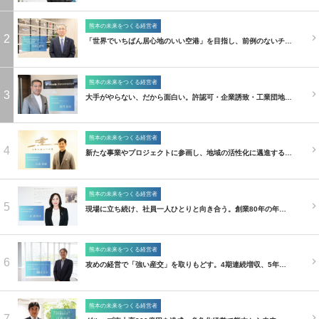
熊本の未来をつくる経営者
2
「世界でいちばん居心地のいい空港」を目指し、前例のないチ…
熊本の未来をつくる経営者
3
大手がやらない、だから面白い。許認可・企業誘致・工業団地…
熊本の未来をつくる経営者
4
新たな事業やプロジェクトに参画し、地域の活性化に邁進する…
熊本の未来をつくる経営者
5
現場に立ち続け、社員一人ひとりと向き合う。創業80年の年…
熊本の未来をつくる経営者
6
攻めの経営で「強い産交」を取りもどす。4期連続増収、5年…
熊本の未来をつくる経営者
7