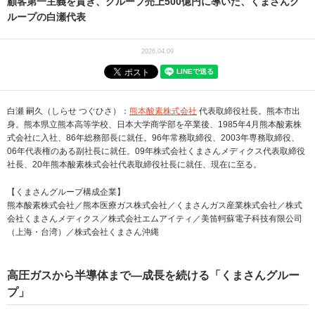
顧客第一主義を貫き、グループ売上500億円に導いた、くまさんグ
ループの白瀬代表
2026.04.09
白瀬 嗣久（しらせ つぐひさ）：
熊本酸素株式会社
代表取締役社長。熊本市出
身。熊本県立熊本高等学校、日本大学商学部を卒業後、1985年4月熊本酸素株
式会社に入社、86年総務部長に就任。96年常務取締役、2003年専務取締役、
06年代表権のある副社長に就任。09年株式会社くまさんメディクス代表取締役
社長、20年熊本酸素株式会社代表取締役社長に就任、現在に至る。
【くまさんグループ構成企業】
熊本酸素株式会社／熊本医療ガス株式会社／くまさんガス産業株式会社／株式
会社くまさんメディクス／株式会社エムアイティ／美笛軻蘇電子科技有限公司
（上海・台湾）／株式会社くまさん沖縄
高圧ガスから半導体まで―成長を続ける「くまさんグルー
プ」