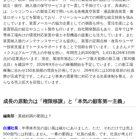
組立・据付、納入後の保守サービスまで一貫して手掛けています。具体的に
は、シリコンウェハの製造工程で用いられる各種真空装置・液晶製造装置・搬
送ロボットなどを製造しており、クリーンルーム内での精密な組立技術を強み
としています。装置メーカーの協力企業としての側面も持ち、受注生産による
装置部品の組立やユニット製作も行います。自社開発製品もあり、近年では半
導体工場向けの環境対応装置や省エネ型機器の提案にも注力しています。また
装置納入後のメンテナンスサービスも提供し、装置の定期点検・改良やユーザ
ー技術支援までトータルサポートすることで信頼を得ています。 くまさんメデ
ィクスはグループ売上の中核を担い、年間売上約300億円、1,431名(26年3月時
点)の従業員がいます。現在、菊池市旭志にグループ最大規模の新工場（第30拠
点目）を建設中で、2026年9月からの稼働開始を予定しています。この新工場
稼働に合わせ150名規模の増員を計画しており、26年6月には100名収容の社員
寮が完成予定です。これにより将来の需要増に対応できる生産体制を整え、さ
らなる売上拡大を目指しています。
成長の原動力は「権限移譲」と「本気の顧客第一主義」
編集部
：業績好調の要因は？
白瀬社長
：半導体市況の追い風は確かにありました。ただ、それだけでは売上
500億円には到達しません。一番の要因は「社員の成長」です。社員が考え行