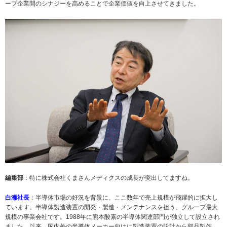
ープ企業間のシナジーを高めることで企業価値を向上させてきました。
編集部
：特に株式会社くまさんメディクスの成長が突出してますね。
白瀬社長
：半導体市場の好況を背景に、ここ数年で売上規模が飛躍的に拡大し
ています。半導体製造装置の開発・製造・メンテナンスを担う、グループ最大
規模の事業会社です。1988年に熊本酸素の半導体関連部門が独立して設立され
ました。以来、国内外の半導体メーカー向けに製造装置の設計から部品製作、