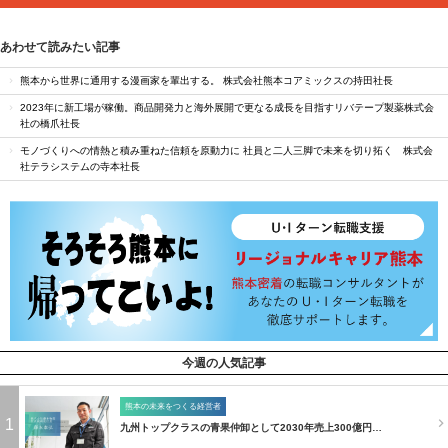
あわせて読みたい記事
熊本から世界に通用する漫画家を輩出する。 株式会社熊本コアミックスの持田社長
2023年に新工場が稼働。商品開発力と海外展開で更なる成長を目指すリバテープ製薬株式会
社の橋爪社長
モノづくりへの情熱と積み重ねた信頼を原動力に 社員と二人三脚で未来を切り拓く 株式会
社テラシステムの寺本社長
今週の人気記事
熊本の未来をつくる経営者
1
九州トップクラスの青果仲卸として2030年売上300億円…