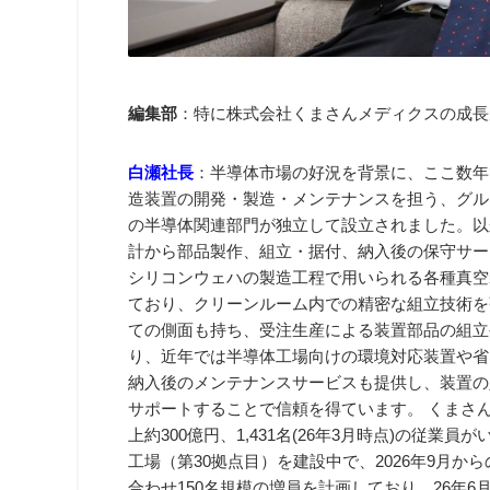
編集部
：特に株式会社くまさんメディクスの成長
白瀬社長
：半導体市場の好況を背景に、ここ数年
造装置の開発・製造・メンテナンスを担う、グルー
の半導体関連部門が独立して設立されました。以
計から部品製作、組立・据付、納入後の保守サー
シリコンウェハの製造工程で用いられる各種真空
ており、クリーンルーム内での精密な組立技術を
ての側面も持ち、受注生産による装置部品の組立
り、近年では半導体工場向けの環境対応装置や省
納入後のメンテナンスサービスも提供し、装置の
サポートすることで信頼を得ています。 くまさ
上約300億円、1,431名(26年3月時点)の従
工場（第30拠点目）を建設中で、2026年9月
合わせ150名規模の増員を計画しており、26年6