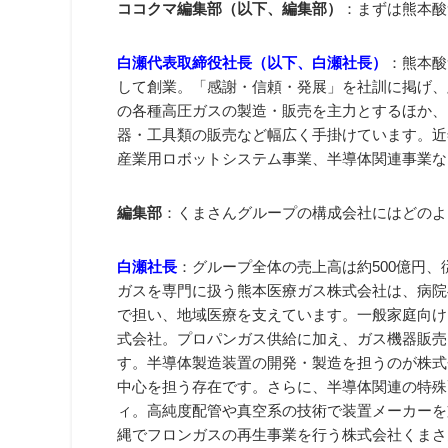
ココクマ編集部（以下、編集部）
：まずは熊本酸
白瀬代表取締役社長（以下、白瀬社長）
：熊本酸
して創業。「感謝・信頼・発展」を社訓に掲げ、
の各種高圧ガスの製造・販売を主力とするほか、
器・工具類の販売など幅広く手掛けています。近
産業用ロボットシステム事業、半導体関連事業な
編集部
：くまさんグループの構成会社にはどのよ
白瀬社長
：グループ全体の売上高は約500億円、
ガスを専門に扱う熊本医療ガス株式会社は、病院
で担い、地域医療を支えています。一般家庭向け
式会社。プロパンガス供給に加え、ガス機器販売
す。半導体製造装置の開発・製造を担うのが株式
中心を担う存在です。さらに、半導体関連の特殊
ィ。高純度配管や真空系の技術で装置メーカーを支
縄でフロンガスの再生事業を行う株式会社くまさ