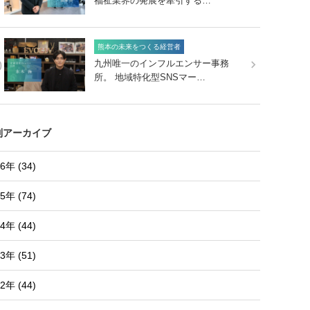
福祉業界の発展を牽引する…
熊本の未来をつくる経営者
0
九州唯一のインフルエンサー事務
所。 地域特化型SNSマー…
別アーカイブ
6年 (34)
5年 (74)
4年 (44)
3年 (51)
2年 (44)