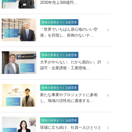
2030年売上300億円…
熊本の未来をつくる経営者
「世界でいちばん居心地のいい空
港」を目指し、前例のないチ…
熊本の未来をつくる経営者
大手がやらない、だから面白い。許
認可・企業誘致・工業団地…
熊本の未来をつくる経営者
新たな事業やプロジェクトに参画
し、地域の活性化に邁進する…
熊本の未来をつくる経営者
現場に立ち続け、社員一人ひとりと