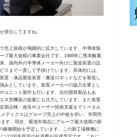
が突出してますね。
で売上規模が飛躍的に拡大しています。半導体製
プ最大規模の事業会社です。1988年に熊本酸素
来、国内外の半導体メーカー向けに製造装置の設
ビスまで一貫して手掛けています。具体的には、
装置・液晶製造装置・搬送ロボットなどを製造し
強みとしています。装置メーカーの協力企業とし
やユニット製作も行います。自社開発製品もあ
エネ型機器の提案にも注力しています。また装置
定期点検・改良やユーザー技術支援までトータル
んメディクスはグループ売上の中核を担い、年間売
業員がいます。現在、菊池市旭志にグループ最大規模の新
からの稼働開始を予定しています。この新工場稼働に
月には100名収容の社員寮が完成予定です。これに