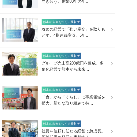
向き合う。創業80年の年…
熊本の未来をつくる経営者
攻めの経営で「強い産交」を取りも
どす。4期連続増収、5年…
熊本の未来をつくる経営者
グループ売上高200億円を達成。多
角化経営で熊本から未来…
熊本の未来をつくる経営者
「食」から「くらし」に事業領域を
拡大、新たな取り組みで持…
熊本の未来をつくる経営者
社員を信頼し任せる経営で急成長。