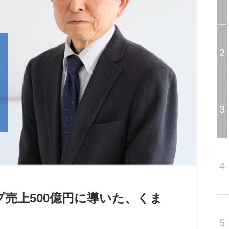
2
3
4
売上500億円に導いた、くま
5