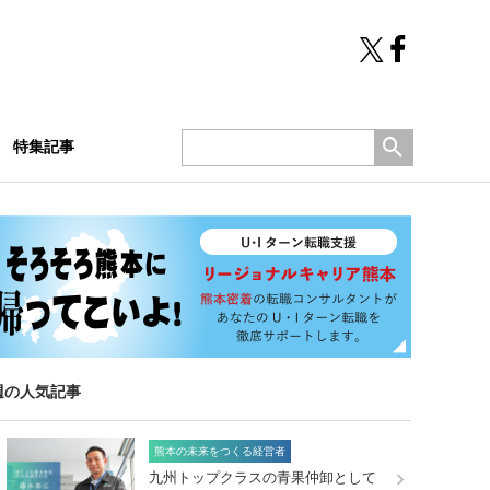
特集記事
週の人気記事
熊本の未来をつくる経営者
九州トップクラスの青果仲卸として