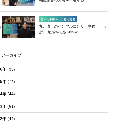
福祉業界の発展を牽引する…
熊本の未来をつくる経営者
0
九州唯一のインフルエンサー事務
所。 地域特化型SNSマー…
別アーカイブ
6年 (33)
5年 (74)
4年 (44)
3年 (51)
2年 (44)