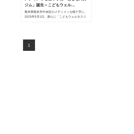
ジム」誕生～こどもウェル…
熊本県熊本市中央区のメディメッセ桜十字に、
2025年5月1日、新たに「こどもウェルネスジ
ムUGOKKO（うごっこ）」がオープンしまし
た。
1