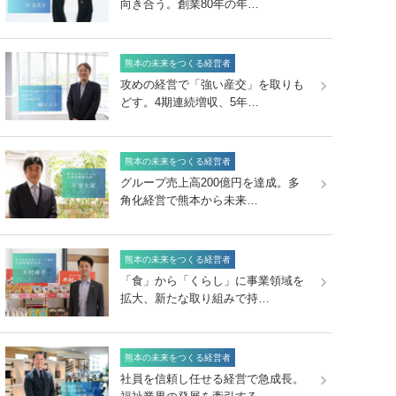
向き合う。創業80年の年…
熊本の未来をつくる経営者
攻めの経営で「強い産交」を取りも
どす。4期連続増収、5年…
熊本の未来をつくる経営者
グループ売上高200億円を達成。多
角化経営で熊本から未来…
熊本の未来をつくる経営者
「食」から「くらし」に事業領域を
拡大、新たな取り組みで持…
熊本の未来をつくる経営者
社員を信頼し任せる経営で急成長。