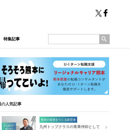
特集記事
週の人気記事
熊本の未来をつくる経営者
九州トップクラスの青果仲卸として