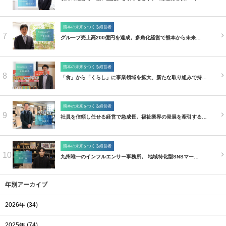
熊本の未来をつくる経営者
7
グループ売上高200億円を達成。多角化経営で熊本から未来…
熊本の未来をつくる経営者
8
「食」から「くらし」に事業領域を拡大、新たな取り組みで持…
熊本の未来をつくる経営者
9
社員を信頼し任せる経営で急成長。福祉業界の発展を牽引する…
熊本の未来をつくる経営者
10
九州唯一のインフルエンサー事務所。 地域特化型SNSマー…
年別アーカイブ
2026年 (34)
2025年 (74)