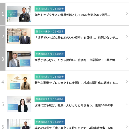
熊本の未来をつくる経営者
1
九州トップクラスの青果仲卸として2030年売上300億円…
熊本の未来をつくる経営者
2
「世界でいちばん居心地のいい空港」を目指し、前例のないチ…
熊本の未来をつくる経営者
3
大手がやらない、だから面白い。許認可・企業誘致・工業団地…
熊本の未来をつくる経営者
4
新たな事業やプロジェクトに参画し、地域の活性化に邁進する…
熊本の未来をつくる経営者
5
現場に立ち続け、社員一人ひとりと向き合う。創業80年の年…
熊本の未来をつくる経営者
6
攻めの経営で「強い産交」を取りもどす。4期連続増収、5年…