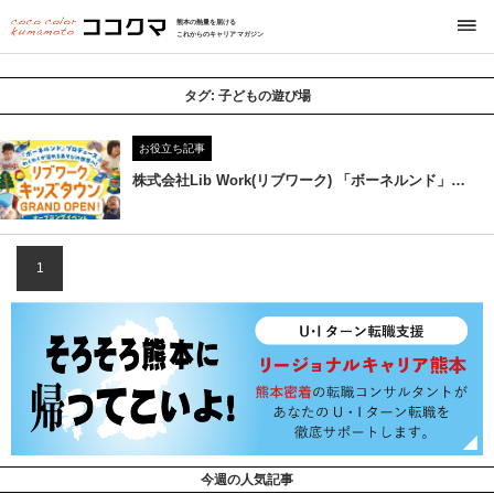
熊本の熱量を届ける
これからのキャリアマガジン
タグ:
子どもの遊び場
お役立ち記事
株式会社Lib Work(リブワーク) 「ボーネルンド」…
1
今週の人気記事