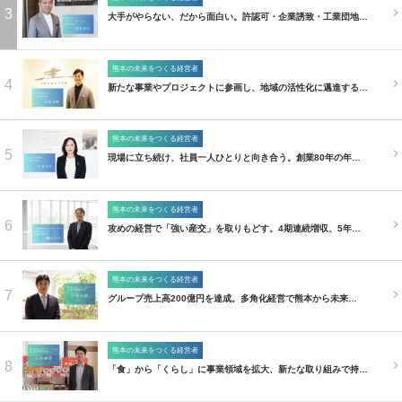
3
大手がやらない、だから面白い。許認可・企業誘致・工業団地…
熊本の未来をつくる経営者
4
新たな事業やプロジェクトに参画し、地域の活性化に邁進する…
熊本の未来をつくる経営者
5
現場に立ち続け、社員一人ひとりと向き合う。創業80年の年…
熊本の未来をつくる経営者
6
攻めの経営で「強い産交」を取りもどす。4期連続増収、5年…
熊本の未来をつくる経営者
7
グループ売上高200億円を達成。多角化経営で熊本から未来…
熊本の未来をつくる経営者
8
「食」から「くらし」に事業領域を拡大、新たな取り組みで持…