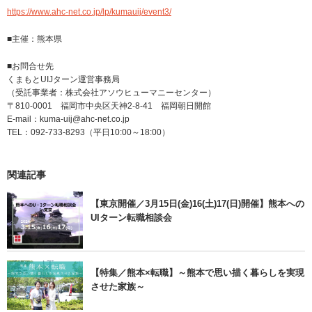
https://www.ahc-net.co.jp/lp/kumauij/event3/
■主催：熊本県
■お問合せ先
くまもとUIJターン運営事務局
（受託事業者：株式会社アソウヒューマニーセンター）
〒810-0001 福岡市中央区天神2‐8‐41 福岡朝日開館
E-mail：kuma-uij@ahc-net.co.jp
TEL：092-733-8293（平日10:00～18:00）
関連記事
【東京開催／3月15日(金)16(土)17(日)開催】熊本への
UIターン転職相談会
【特集／熊本×転職】～熊本で思い描く暮らしを実現
させた家族～