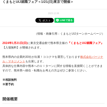
くまもとUIJ就職フェア＜1/21(日)東京で開催＞
2023.12.08
（情報・画像引用：くまもとUIJターンホームページ）
2024年1月21日(日)
に東京交通会館で熊本県主催の
『くまもとUIJ就職フェア』
【入場無料】が開催されます。
熊本県内の企業約30社が出展！ココクマを運営しております
株式会社パーソナ
ル・マネジメント
も出展します。
具体的な仕事内容や熊本へのＵＩターンに関する情報を直接聞くことができま
すので、熊本県へ移住・転職をお考えの方はぜひご参加ください。
※相談無料
※要予約
開催概要