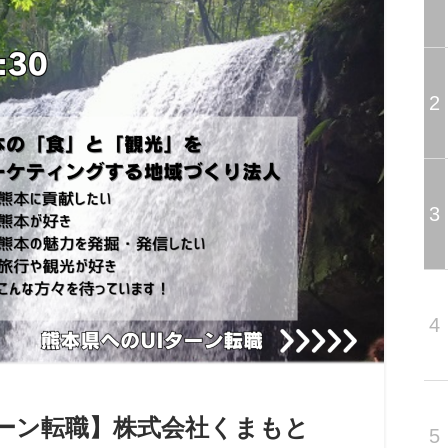
2
3
4
ターン転職】株式会社くまもと
5