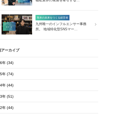
福祉業界の発展を牽引する…
熊本の未来をつくる経営者
0
九州唯一のインフルエンサー事務
所。 地域特化型SNSマー…
別アーカイブ
6年 (34)
5年 (74)
4年 (44)
3年 (51)
2年 (44)