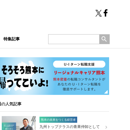
特集記事
週の人気記事
熊本の未来をつくる経営者
九州トップクラスの青果仲卸として