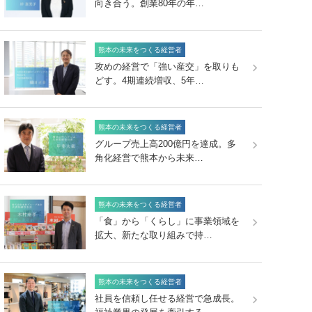
向き合う。創業80年の年…
熊本の未来をつくる経営者
攻めの経営で「強い産交」を取りも
どす。4期連続増収、5年…
熊本の未来をつくる経営者
グループ売上高200億円を達成。多
角化経営で熊本から未来…
熊本の未来をつくる経営者
「食」から「くらし」に事業領域を
拡大、新たな取り組みで持…
熊本の未来をつくる経営者
社員を信頼し任せる経営で急成長。