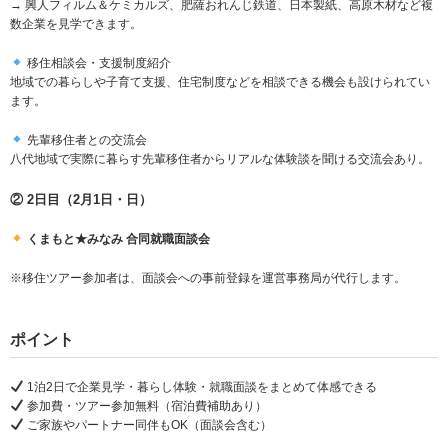
→ 興人フィルム＆ケミカルズ、肥薩おれんじ鉄道、日本製紙、高原木材など複
数企業を見学できます。
移住相談会・支援制度紹介
地域での暮らしや子育て支援、住宅制度などを相談できる機会も設けられてい
ます。
先輩移住者との交流会
八代地域で実際に暮らす先輩移住者からリアルな体験談を聞ける交流会あり。
② 2日目（2月1日・日）
くまもと★みなみ 合同就職面談会
※移住ツアー参加者は、面談会への事前登録を運営事務局が代行します。
ポイント
1泊2日で企業見学・暮らし体験・就職面談をまとめて体感できる
参加費・ツアー参加無料（宿泊費補助あり）
ご家族やパートナー同伴もOK（面談会含む）