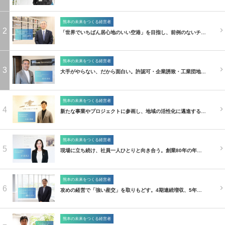
熊本の未来をつくる経営者
2
「世界でいちばん居心地のいい空港」を目指し、前例のないチ…
熊本の未来をつくる経営者
3
大手がやらない、だから面白い。許認可・企業誘致・工業団地…
熊本の未来をつくる経営者
4
新たな事業やプロジェクトに参画し、地域の活性化に邁進する…
熊本の未来をつくる経営者
5
現場に立ち続け、社員一人ひとりと向き合う。創業80年の年…
熊本の未来をつくる経営者
6
攻めの経営で「強い産交」を取りもどす。4期連続増収、5年…
熊本の未来をつくる経営者