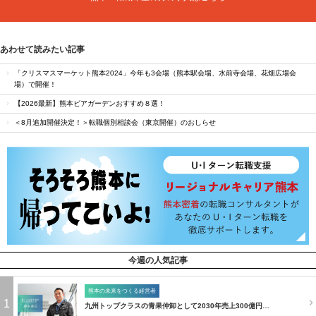
あわせて読みたい記事
「クリスマスマーケット熊本2024」今年も3会場（熊本駅会場、水前寺会場、花畑広場会
場）で開催！
【2026最新】熊本ビアガーデンおすすめ８選！
＜8月追加開催決定！＞転職個別相談会（東京開催）のおしらせ
今週の人気記事
熊本の未来をつくる経営者
1
九州トップクラスの青果仲卸として2030年売上300億円…