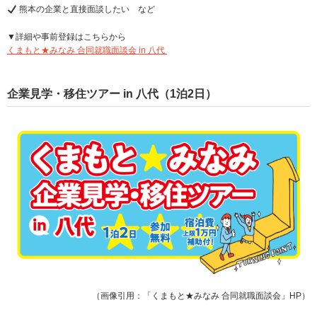
熊本の企業と直接面談したい など
▼詳細や事前登録はこちらから
くまもと★みなみ 合同就職面談会 in 八代
企業見学・移住ツアー in 八代（1泊2日）
（画像引用：「くまもと★みなみ 合同就職面談会」HP）