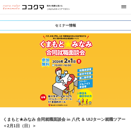
熊本の熱量を届ける
これからのキャリアマガジン
セミナー情報
くまもと★みなみ 合同就職面談会 in 八代 ＆ UIJターン就職ツアー
＜2月1日（日）＞