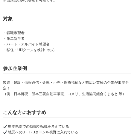
※面談会のみの参加も可能です。
対象
・転職希望者
・第二新卒者
・パート・アルバイト希望者
・移住・UIJターンを検討中の方
参加企業例
製造・建設・情報通信・金融・小売・医療福祉など幅広い業種の企業が出展予
定！
（例：日本郵便、熊本三菱自動車販売、コメリ、生活協同組合くまもと 等）
こんな方におすすめ
熊本県南での就職や転職を考えている
地元へのU・I・Jターンを視野に入れている