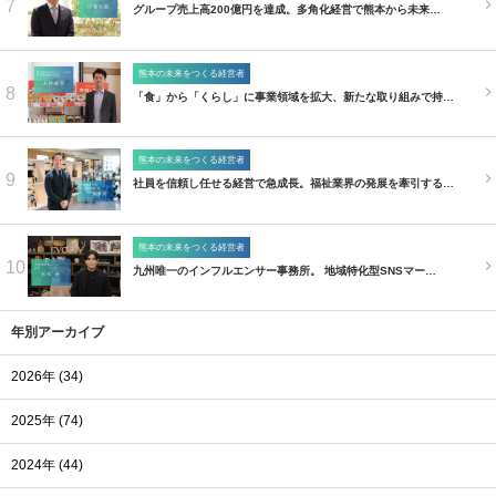
7
グループ売上高200億円を達成。多角化経営で熊本から未来…
熊本の未来をつくる経営者
8
「食」から「くらし」に事業領域を拡大、新たな取り組みで持…
熊本の未来をつくる経営者
9
社員を信頼し任せる経営で急成長。福祉業界の発展を牽引する…
熊本の未来をつくる経営者
10
九州唯一のインフルエンサー事務所。 地域特化型SNSマー…
年別アーカイブ
2026年 (34)
2025年 (74)
2024年 (44)