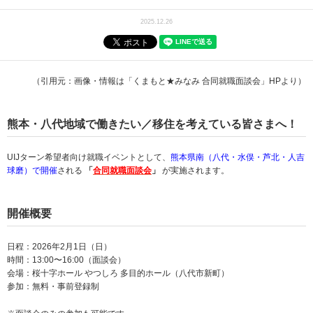
2025.12.26
（引用元：画像・情報は「くまもと★みなみ 合同就職面談会」HPより）
熊本・八代地域で働きたい／移住を考えている皆さまへ！
UIJターン希望者向け就職イベントとして、
熊本県南（八代・水俣・芦北・人吉
球磨）で開催
される
「
合同就職面談会
」
が実施されます。
開催概要
日程：2026年2月1日（日）
時間：13:00〜16:00（面談会）
会場：桜十字ホール やつしろ 多目的ホール（八代市新町）
参加：無料・事前登録制