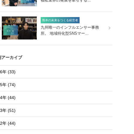
福祉業界の発展を牽引する…
熊本の未来をつくる経営者
0
九州唯一のインフルエンサー事務
所。 地域特化型SNSマー…
別アーカイブ
6年 (33)
5年 (74)
4年 (44)
3年 (51)
2年 (44)