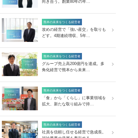
向き合う。創業80年の年…
熊本の未来をつくる経営者
攻めの経営で「強い産交」を取りも
どす。4期連続増収、5年…
熊本の未来をつくる経営者
グループ売上高200億円を達成。多
角化経営で熊本から未来…
熊本の未来をつくる経営者
「食」から「くらし」に事業領域を
拡大、新たな取り組みで持…
熊本の未来をつくる経営者
社員を信頼し任せる経営で急成長。