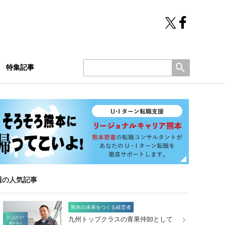
特集記事
週の人気記事
熊本の未来をつくる経営者
九州トップクラスの青果仲卸として