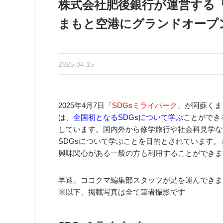
株式会社肥後銀行が運営する「
まもと空港にグランドオープ
2025.04.15
2025年4月7日「
SDGsミライパーク
」が阿蘇くま
は、
全国初となるSDGsについて学ぶ
ことができ
しています。国内外から修学旅行や社会科見学な
SDGsについて学ぶことを目的とされています
興味関心がある一般の方も利用することができま
早速、ココクマ編集部スタッフが足を運んできま
※以下、掲載写真は全て筆者撮影です