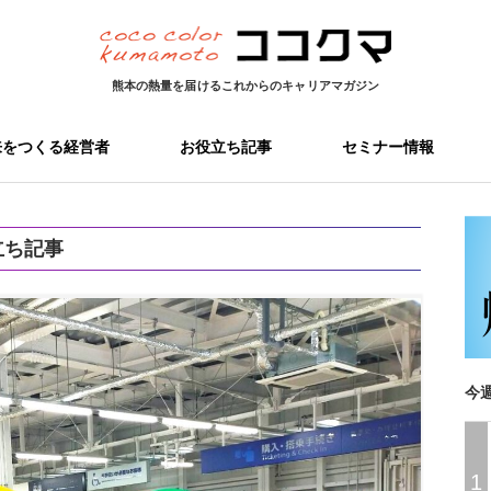
熊本の熱量を届ける
これからのキャリアマガジン
来をつくる経営者
お役立ち記事
セミナー情報
立ち記事
今
1