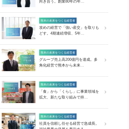
向き合う。創業80年の年…
熊本の未来をつくる経営者
攻めの経営で「強い産交」を取りも
どす。4期連続増収、5年…
熊本の未来をつくる経営者
グループ売上高200億円を達成。多
角化経営で熊本から未来…
熊本の未来をつくる経営者
「食」から「くらし」に事業領域を
拡大、新たな取り組みで持…
熊本の未来をつくる経営者
社員を信頼し任せる経営で急成長。