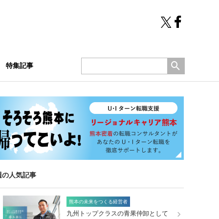
特集記事
週の人気記事
熊本の未来をつくる経営者
九州トップクラスの青果仲卸として