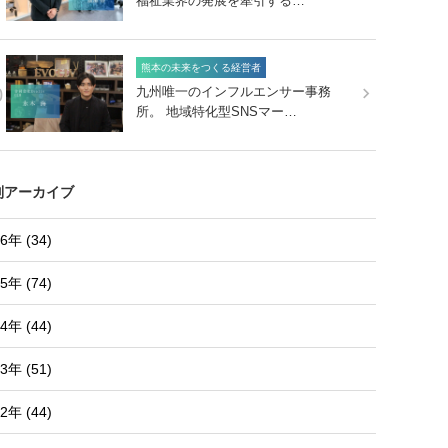
福祉業界の発展を牽引する…
熊本の未来をつくる経営者
0
九州唯一のインフルエンサー事務
所。 地域特化型SNSマー…
別アーカイブ
6年 (34)
5年 (74)
4年 (44)
3年 (51)
2年 (44)