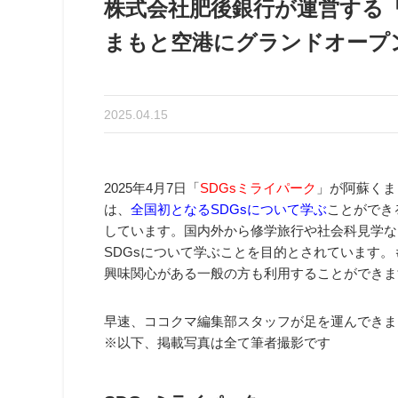
株式会社肥後銀行が運営する「
まもと空港にグランドオープ
2025.04.15
2025年4月7日「
SDGsミライパーク
」が阿蘇くま
は、
全国初となるSDGsについて学ぶ
ことができ
しています。国内外から修学旅行や社会科見学な
SDGsについて学ぶことを目的とされています
興味関心がある一般の方も利用することができま
早速、ココクマ編集部スタッフが足を運んできま
※以下、掲載写真は全て筆者撮影です