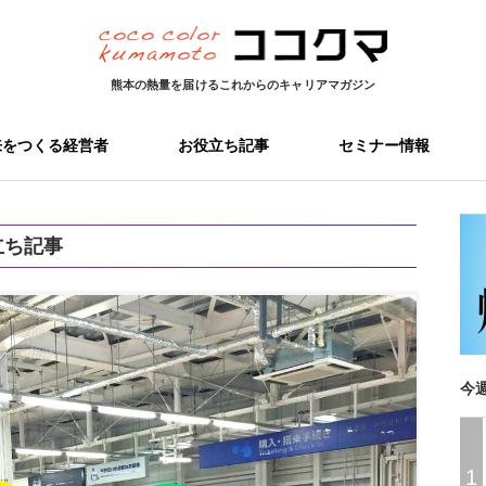
熊本の熱量を届ける
これからのキャリアマガジン
来をつくる経営者
お役立ち記事
セミナー情報
立ち記事
今
1