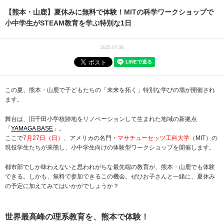
【熊本・山鹿】夏休みに無料で体験！MITの科学ワークショップで
小中学生がSTEAM教育を学ぶ特別な1日
2025.07.08
この夏、熊本・山鹿で子どもたちの「未来を拓く」特別な学びの場が開催され
ます。
舞台は、旧千田小学校跡地をリノベーションして生まれた地域の新拠点
「
YAMAGA BASE
」。
ここで
7月27日（日）
、アメリカの名門・
マサチューセッツ工科大学
（MIT）の
現役学生たちが来熊し、小中学生向けの体験型ワークショップを開催します。
都市部でしか味わえないと思われがちな最先端の教育が、熊本・山鹿でも体験
できる。しかも、無料で参加できるこの機会。ぜひお子さんと一緒に、夏休み
の予定に加えてみてはいかがでしょうか？
世界最高峰の理系教育を、熊本で体験！