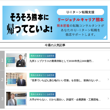
今週の人気記事
熊本の未来をつくる経営者
1
九州トップクラスの青果仲卸として2030年売上300億円…
熊本の未来をつくる経営者
2
「世界でいちばん居心地のいい空港」を目指し、前例のないチ…
熊本の未来をつくる経営者
3
大手がやらない、だから面白い。許認可・企業誘致・工業団地…