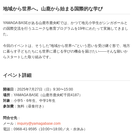
地域から世界へ。山鹿から始まる国際的な学び
YAMAGA BASEがある山鹿市鹿央町では、かつて地元小学生がシンガポールと
の国際交流を行うユニークな教育プログラムを19年にわたって実施してきまし
た。
今回のイベントは、そうした“地域から世界へ”という思いを受け継ぐ形で、地方
に暮らす子どもたちにも世界に通じる学びの機会を届けたい——そんな願いか
らスタートした取り組みです。
イベント詳細
開催日
：2025年7月27日（日）9:30〜15:00
場所
：YAMAGA BASE（山鹿市鹿央町千田4187）
対象
：小学5・6年生、中学1年生
参加費
：無料（昼食付き）
問合せ先
：
メール：
inquiry@yamagabase.com
電話：0968-41-9595（10:00〜18:00／火・水休み）