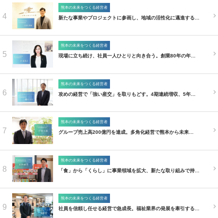
熊本の未来をつくる経営者
4
新たな事業やプロジェクトに参画し、地域の活性化に邁進する…
熊本の未来をつくる経営者
5
現場に立ち続け、社員一人ひとりと向き合う。創業80年の年…
熊本の未来をつくる経営者
6
攻めの経営で「強い産交」を取りもどす。4期連続増収、5年…
熊本の未来をつくる経営者
7
グループ売上高200億円を達成。多角化経営で熊本から未来…
熊本の未来をつくる経営者
8
「食」から「くらし」に事業領域を拡大、新たな取り組みで持…
熊本の未来をつくる経営者
9
社員を信頼し任せる経営で急成長。福祉業界の発展を牽引する…