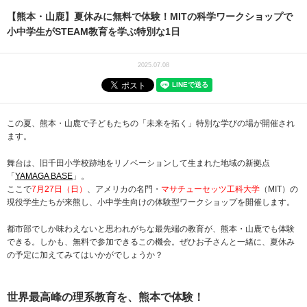
【熊本・山鹿】夏休みに無料で体験！MITの科学ワークショップで
小中学生がSTEAM教育を学ぶ特別な1日
2025.07.08
この夏、熊本・山鹿で子どもたちの「未来を拓く」特別な学びの場が開催され
ます。
舞台は、旧千田小学校跡地をリノベーションして生まれた地域の新拠点
「
YAMAGA BASE
」。
ここで
7月27日（日）
、アメリカの名門・
マサチューセッツ工科大学
（MIT）の
現役学生たちが来熊し、小中学生向けの体験型ワークショップを開催します。
都市部でしか味わえないと思われがちな最先端の教育が、熊本・山鹿でも体験
できる。しかも、無料で参加できるこの機会。ぜひお子さんと一緒に、夏休み
の予定に加えてみてはいかがでしょうか？
世界最高峰の理系教育を、熊本で体験！