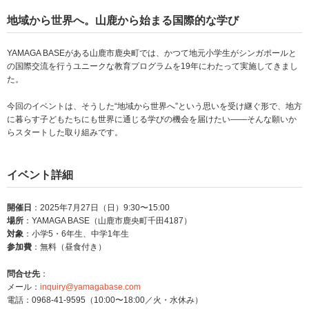
地域から世界へ。山鹿から始まる国際的な学び
YAMAGA BASEがある山鹿市鹿央町では、かつて地元小学生がシンガポールと
の国際交流を行うユニークな教育プログラムを19年にわたって実施してきまし
た。
今回のイベントは、そうした“地域から世界へ”という思いを受け継ぐ形で、地方
に暮らす子どもたちにも世界に通じる学びの機会を届けたい——そんな願いか
らスタートした取り組みです。
イベント詳細
開催日
：2025年7月27日（日）9:30〜15:00
場所
：YAMAGA BASE（山鹿市鹿央町千田4187）
対象
：小学5・6年生、中学1年生
参加費
：無料（昼食付き）
問合せ先
：
メール：
inquiry@yamagabase.com
電話：0968-41-9595（10:00〜18:00／火・水休み）