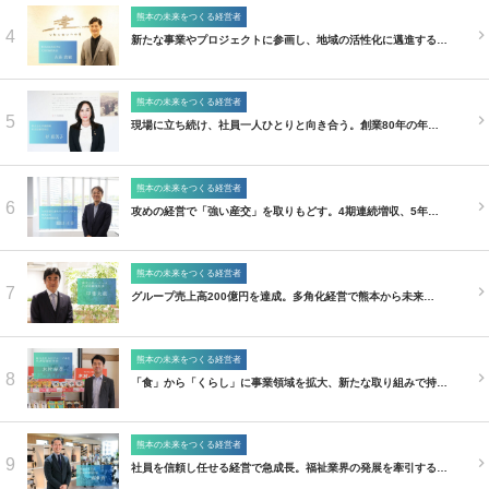
熊本の未来をつくる経営者
4
新たな事業やプロジェクトに参画し、地域の活性化に邁進する…
熊本の未来をつくる経営者
5
現場に立ち続け、社員一人ひとりと向き合う。創業80年の年…
熊本の未来をつくる経営者
6
攻めの経営で「強い産交」を取りもどす。4期連続増収、5年…
熊本の未来をつくる経営者
7
グループ売上高200億円を達成。多角化経営で熊本から未来…
熊本の未来をつくる経営者
8
「食」から「くらし」に事業領域を拡大、新たな取り組みで持…
熊本の未来をつくる経営者
9
社員を信頼し任せる経営で急成長。福祉業界の発展を牽引する…