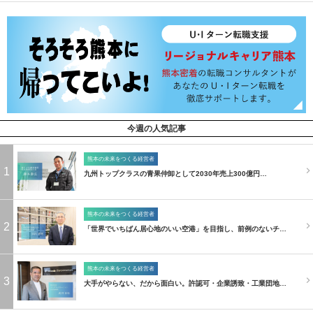
今週の人気記事
熊本の未来をつくる経営者
1
九州トップクラスの青果仲卸として2030年売上300億円…
熊本の未来をつくる経営者
2
「世界でいちばん居心地のいい空港」を目指し、前例のないチ…
熊本の未来をつくる経営者
3
大手がやらない、だから面白い。許認可・企業誘致・工業団地…