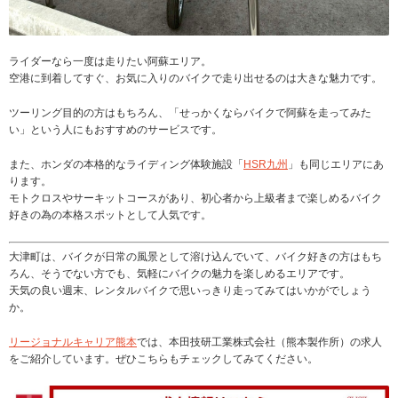
ライダーなら一度は走りたい阿蘇エリア。
空港に到着してすぐ、お気に入りのバイクで走り出せるのは大きな魅力です。
ツーリング目的の方はもちろん、「せっかくならバイクで阿蘇を走ってみた
い」という人にもおすすめのサービスです。
また、ホンダの本格的なライディング体験施設「
HSR九州
」も同じエリアにあ
ります。
モトクロスやサーキットコースがあり、初心者から上級者まで楽しめるバイク
好きの為の本格スポットとして人気です。
大津町は、バイクが日常の風景として溶け込んでいて、バイク好きの方はもち
ろん、そうでない方でも、気軽にバイクの魅力を楽しめるエリアです。
天気の良い週末、レンタルバイクで思いっきり走ってみてはいかがでしょう
か。
リージョナルキャリア熊本
では、本田技研工業株式会社（熊本製作所）の求人
をご紹介しています。ぜひこちらもチェックしてみてください。