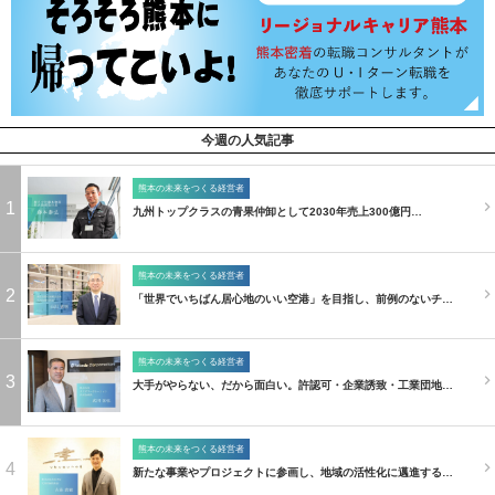
今週の人気記事
熊本の未来をつくる経営者
1
九州トップクラスの青果仲卸として2030年売上300億円…
熊本の未来をつくる経営者
2
「世界でいちばん居心地のいい空港」を目指し、前例のないチ…
熊本の未来をつくる経営者
3
大手がやらない、だから面白い。許認可・企業誘致・工業団地…
熊本の未来をつくる経営者
4
新たな事業やプロジェクトに参画し、地域の活性化に邁進する…