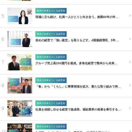
熊本の未来をつくる経営者
5
現場に立ち続け、社員一人ひとりと向き合う。創業80年の年…
熊本の未来をつくる経営者
6
攻めの経営で「強い産交」を取りもどす。4期連続増収、5年…
熊本の未来をつくる経営者
7
グループ売上高200億円を達成。多角化経営で熊本から未来…
熊本の未来をつくる経営者
8
「食」から「くらし」に事業領域を拡大、新たな取り組みで持…
熊本の未来をつくる経営者
9
社員を信頼し任せる経営で急成長。福祉業界の発展を牽引する…
熊本の未来をつくる経営者
10