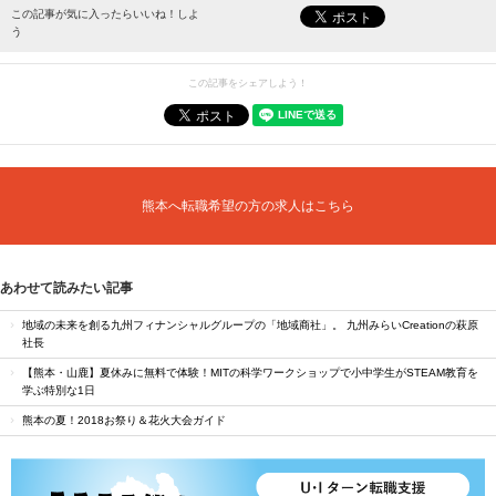
最新情報をお届けします。
この記事が気に入ったらいいね！しよ
う
この記事をシェアしよう！
熊本へ転職希望の方の求人はこちら
あわせて読みたい記事
地域の未来を創る九州フィナンシャルグループの「地域商社」。 九州みらいCreationの萩原
社長
【熊本・山鹿】夏休みに無料で体験！MITの科学ワークショップで小中学生がSTEAM教育を
学ぶ特別な1日
熊本の夏！2018お祭り＆花火大会ガイド