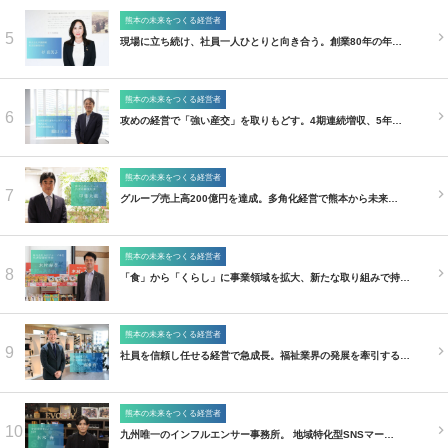
熊本の未来をつくる経営者
5
現場に立ち続け、社員一人ひとりと向き合う。創業80年の年…
熊本の未来をつくる経営者
6
攻めの経営で「強い産交」を取りもどす。4期連続増収、5年…
熊本の未来をつくる経営者
7
グループ売上高200億円を達成。多角化経営で熊本から未来…
熊本の未来をつくる経営者
8
「食」から「くらし」に事業領域を拡大、新たな取り組みで持…
熊本の未来をつくる経営者
9
社員を信頼し任せる経営で急成長。福祉業界の発展を牽引する…
熊本の未来をつくる経営者
10
九州唯一のインフルエンサー事務所。 地域特化型SNSマー…