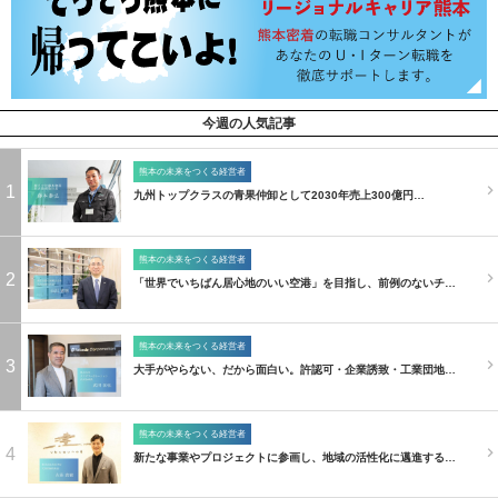
今週の人気記事
熊本の未来をつくる経営者
1
九州トップクラスの青果仲卸として2030年売上300億円…
熊本の未来をつくる経営者
2
「世界でいちばん居心地のいい空港」を目指し、前例のないチ…
熊本の未来をつくる経営者
3
大手がやらない、だから面白い。許認可・企業誘致・工業団地…
熊本の未来をつくる経営者
4
新たな事業やプロジェクトに参画し、地域の活性化に邁進する…