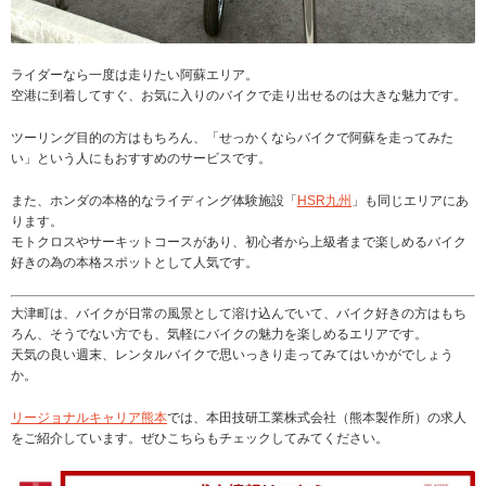
ライダーなら一度は走りたい阿蘇エリア。
空港に到着してすぐ、お気に入りのバイクで走り出せるのは大きな魅力です。
ツーリング目的の方はもちろん、「せっかくならバイクで阿蘇を走ってみた
い」という人にもおすすめのサービスです。
また、ホンダの本格的なライディング体験施設「
HSR九州
」も同じエリアにあ
ります。
モトクロスやサーキットコースがあり、初心者から上級者まで楽しめるバイク
好きの為の本格スポットとして人気です。
大津町は、バイクが日常の風景として溶け込んでいて、バイク好きの方はもち
ろん、そうでない方でも、気軽にバイクの魅力を楽しめるエリアです。
天気の良い週末、レンタルバイクで思いっきり走ってみてはいかがでしょう
か。
リージョナルキャリア熊本
では、本田技研工業株式会社（熊本製作所）の求人
をご紹介しています。ぜひこちらもチェックしてみてください。