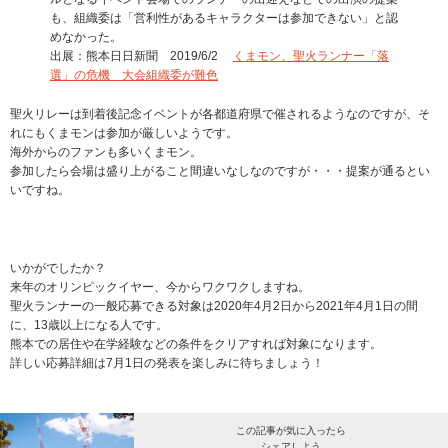
も、組織委は「営利性があるキャラクターは参加できない」と認
めなかった。
出展：熊本日日新聞 2019/6/2
くまモン、聖火ランナー「落
選」の危機 大会組織委が難色
聖火リレーは到着後記念イベントが各都道府県で催されるようなのですが、そ
れにもくまモンは参加が厳しいようです。
海外からのファンも多いくまモン。
参加したら会場は盛り上がること間違いなしなのですが・・・提案が通るとい
いですね。
いかがでしたか？
来年のオリンピックイヤー、今からワクワクしますね。
聖火ランナーの一般応募できる対象は2020年4月2日から2021年4月1日の間
に、13歳以上になる人です。
熊本での居住や在学経験などの条件をクリアすれば対象になります。
詳しい応募詳細は7月1日の発表を楽しみに待ちましょう！
この記事が気に入ったら
シェアしよう