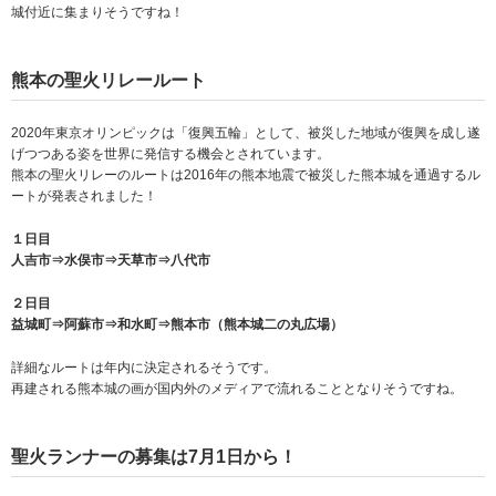
城付近に集まりそうですね！
熊本の聖火リレールート
2020年東京オリンピックは「復興五輪」として、被災した地域が復興を成し遂
げつつある姿を世界に発信する機会とされています。
熊本の聖火リレーのルートは2016年の熊本地震で被災した熊本城を通過するル
ートが発表されました！
１日目
人吉市⇒水俣市⇒天草市⇒八代市
２日目
益城町⇒阿蘇市⇒和水町⇒熊本市（熊本城二の丸広場）
詳細なルートは年内に決定されるそうです。
再建される熊本城の画が国内外のメディアで流れることとなりそうですね。
聖火ランナーの募集は7月1日から！