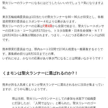
聖火リレーのランナーになるにはどうしたらいいのでしょう？気になりますよ
ね。
東京五輪組織委員会は1日当たりの聖火ランナーを80～90人が目安とし、各都
道府県実行委員会とスポンサー４社より公募があります。
聖火リレーのランナーの公募は
7月1日
から全国で始まり、聖火リレースポンサ
ーの日本コカ・コーラは6月17日から、トヨタ自動車・日本生命保険・ＮＴＴ
は6月24日から募集が開始されます。つまり、一人につき応募のチャンスは5回
です。
熊本県実行委員会では、県内ルート2日間で計30人程度を一般募集するそうで
す。募集締め切りは8月31日までとの事。
いずれにせよ、かなりの応募があり狭き門になることは間違いなさそうです！
くまモンは聖火ランナーに選ばれるのか?！
熊本が誇る人気者くまモンが聖火ランナーに選出されるかに注目が集まってい
ますが、どうやら難しいようです。
県は当初、聖火リレーのランナーとしての参加を水面下で組織委
に打診したが、「人間ではない」と断られた。聖火リレーのゴー
ルとなるイベント会場でのランナーの出迎えなどでの出演の提案