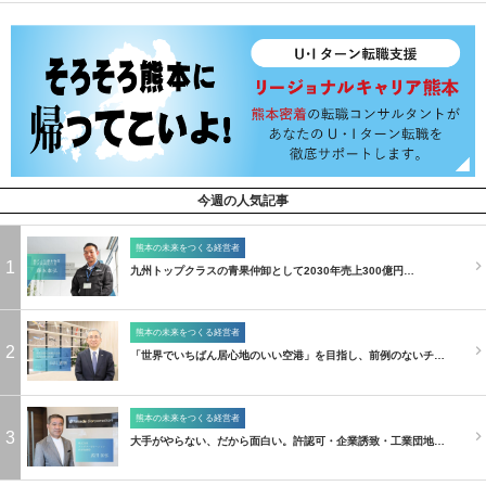
今週の人気記事
熊本の未来をつくる経営者
1
九州トップクラスの青果仲卸として2030年売上300億円…
熊本の未来をつくる経営者
2
「世界でいちばん居心地のいい空港」を目指し、前例のないチ…
熊本の未来をつくる経営者
3
大手がやらない、だから面白い。許認可・企業誘致・工業団地…