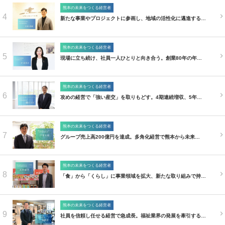
熊本の未来をつくる経営者
4
新たな事業やプロジェクトに参画し、地域の活性化に邁進する…
熊本の未来をつくる経営者
5
現場に立ち続け、社員一人ひとりと向き合う。創業80年の年…
熊本の未来をつくる経営者
6
攻めの経営で「強い産交」を取りもどす。4期連続増収、5年…
熊本の未来をつくる経営者
7
グループ売上高200億円を達成。多角化経営で熊本から未来…
熊本の未来をつくる経営者
8
「食」から「くらし」に事業領域を拡大、新たな取り組みで持…
熊本の未来をつくる経営者
9
社員を信頼し任せる経営で急成長。福祉業界の発展を牽引する…