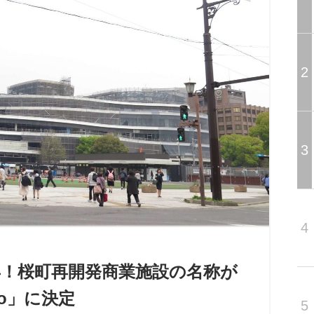
2
3
4
半年！桜町再開発商業施設の名称が
oto」に決定
5