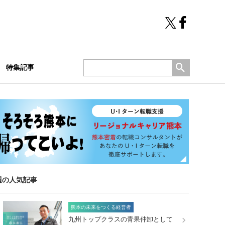
特集記事
週の人気記事
熊本の未来をつくる経営者
九州トップクラスの青果仲卸として