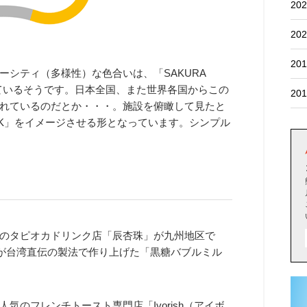
202
202
201
シティ（多様性）な色合いは、「SAKURA
表現しているそうです。日本全国、また世界各国からこの
201
れているのだとか・・・。施設を俯瞰して見たと
の「K」をイメージさせる形となっています。シンプル
のタピオカドリンク店「辰杏珠」が九州地区で
店。職人が台湾直伝の製法で作り上げた「黒糖バブルミル
のフレンチトースト専門店「Ivorish（アイボ