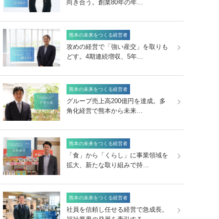
向き合う。創業80年の年…
熊本の未来をつくる経営者
攻めの経営で「強い産交」を取りも
どす。4期連続増収、5年…
熊本の未来をつくる経営者
グループ売上高200億円を達成。多
角化経営で熊本から未来…
熊本の未来をつくる経営者
「食」から「くらし」に事業領域を
拡大、新たな取り組みで持…
熊本の未来をつくる経営者
社員を信頼し任せる経営で急成長。