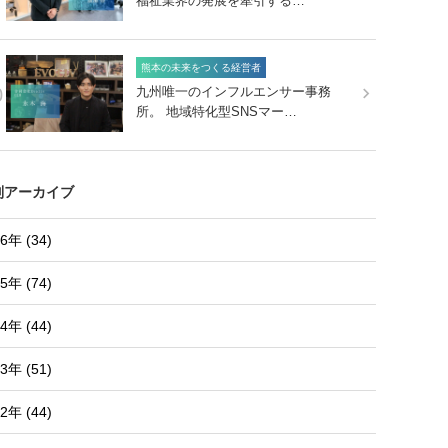
福祉業界の発展を牽引する…
熊本の未来をつくる経営者
0
九州唯一のインフルエンサー事務
所。 地域特化型SNSマー…
別アーカイブ
6年 (34)
5年 (74)
4年 (44)
3年 (51)
2年 (44)