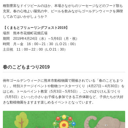
種類豊富なドイツビールのほか、本場さながらのソーセージなどのフード類も
充実。春の心地よい陽気の中、ビールを飲みながらゴールデンウィークを満喫
してみてはいかがしょうか？
【くまもとフリューリングフェスト2019】
場所 熊本市花畑町花畑広場
期間 2019年4月24日（水）～5月6日（月・祝）
時間 月～金 16：00～21：30（L.O 21：00）
土日祝 11：00～22：00（L.O 21：30）
春のこどもまつり2019
例年ゴールデンウィークに熊本市動植物園で開催されている「春のこどもまつ
り」。特別ステージイベントや動物コースターづくり（4月27日～4月30日）を
はじめ、トールペイント教室（5月3日～5月5日）、こいのぼりけん玉づくり
（5月5日）といった小さいお子様も参加できる工作体験など、子供たちが大好
きな動植物園をますます楽しめるイベントとなっています。