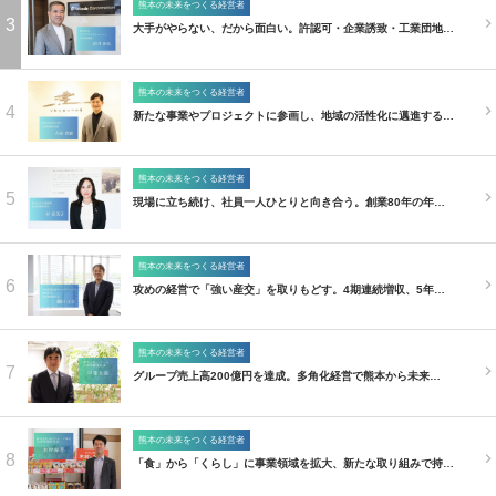
熊本の未来をつくる経営者
3
大手がやらない、だから面白い。許認可・企業誘致・工業団地…
熊本の未来をつくる経営者
4
新たな事業やプロジェクトに参画し、地域の活性化に邁進する…
熊本の未来をつくる経営者
5
現場に立ち続け、社員一人ひとりと向き合う。創業80年の年…
熊本の未来をつくる経営者
6
攻めの経営で「強い産交」を取りもどす。4期連続増収、5年…
熊本の未来をつくる経営者
7
グループ売上高200億円を達成。多角化経営で熊本から未来…
熊本の未来をつくる経営者
8
「食」から「くらし」に事業領域を拡大、新たな取り組みで持…