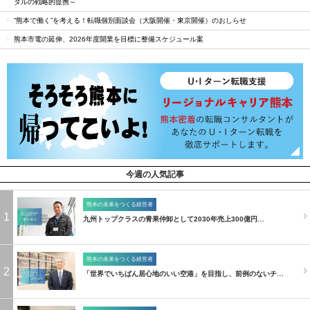
タルの戦略的提携～
”熊本で働く”を考える！転職個別面談会（大阪開催・東京開催）のおしらせ
熊本市電の延伸、2026年度開業を目標に整備スケジュール案
今週の人気記事
熊本の未来をつくる経営者
1
九州トップクラスの青果仲卸として2030年売上300億円…
熊本の未来をつくる経営者
2
「世界でいちばん居心地のいい空港」を目指し、前例のないチ…