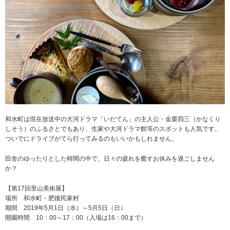
和水町は現在放送中の大河ドラマ「いだてん」の主人公・金栗四三（かなくり
しそう）のふるさとでもあり、生家や大河ドラマ館等のスポットも人気です。
ついでにドライブがてら行ってみるのもいいかもしれません。
田舎のゆったりとした時間の中で、日々の疲れを癒すお休みを過ごしません
か？
【第17回里山美術展】
場所 和水町・肥後民家村
期間 2019年5月1日（水）～5月5日（日）
開園時間 10：00～17：00（入場は16：00まで）