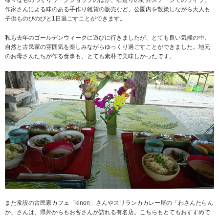
作家さんによる味のある手作り雑貨の販売など、公園内を散策しながら大人も
子供ものびのびと1日過ごすことができます。
私も去年のゴールデンウィークに遊びに行きましたが、とても良い気候の中、
自然と古民家の雰囲気を楽しみながらゆっくり過ごすことができました。地元
のお母さんたちが作る食事も、とても素朴で美味しかったです。
また常設の古民家カフェ「kinon」さんやスリランカカレー屋の「わさんたらん
か」さんは、県外からもお客さんが訪れる有名店。こちらもとてもおすすめで