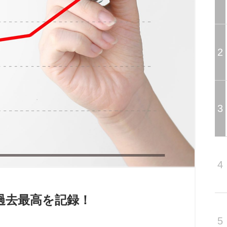
2
3
4
が過去最高を記録！
5