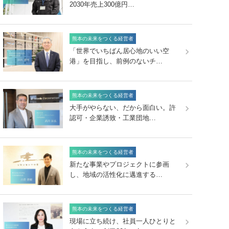
2030年売上300億円…
熊本の未来をつくる経営者
「世界でいちばん居心地のいい空
港」を目指し、前例のないチ…
熊本の未来をつくる経営者
大手がやらない、だから面白い。許
認可・企業誘致・工業団地…
熊本の未来をつくる経営者
新たな事業やプロジェクトに参画
し、地域の活性化に邁進する…
熊本の未来をつくる経営者
現場に立ち続け、社員一人ひとりと