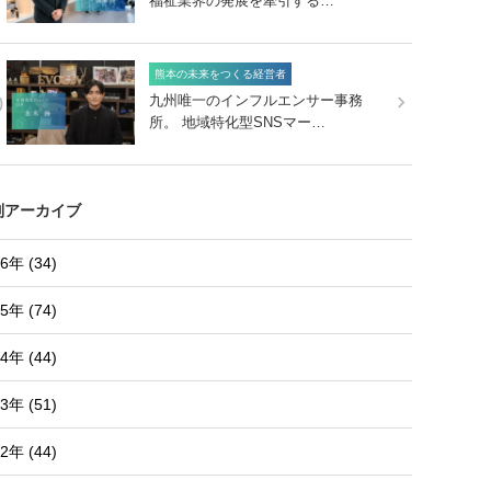
福祉業界の発展を牽引する…
熊本の未来をつくる経営者
0
九州唯一のインフルエンサー事務
所。 地域特化型SNSマー…
別アーカイブ
6年 (34)
5年 (74)
4年 (44)
3年 (51)
2年 (44)