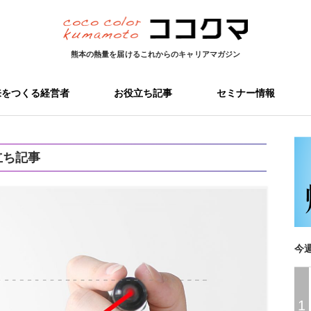
熊本の熱量を届ける
これからのキャリアマガジン
来をつくる経営者
お役立ち記事
セミナー情報
立ち記事
今
1