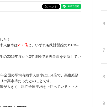
6
した！
求人倍率は
2.53倍
と、いずれも統計開始の1963年
7
の2016年度から3年連続で過去最高を更新してい
年全国の平均有効求人倍率は1.61倍で、高度経済
8
年ぶりの高水準だったとのことです。
響が大きく、現在全国平均を上回っている・・と
9