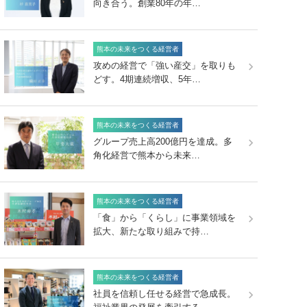
向き合う。創業80年の年…
熊本の未来をつくる経営者
攻めの経営で「強い産交」を取りも
どす。4期連続増収、5年…
熊本の未来をつくる経営者
グループ売上高200億円を達成。多
角化経営で熊本から未来…
熊本の未来をつくる経営者
「食」から「くらし」に事業領域を
拡大、新たな取り組みで持…
熊本の未来をつくる経営者
社員を信頼し任せる経営で急成長。