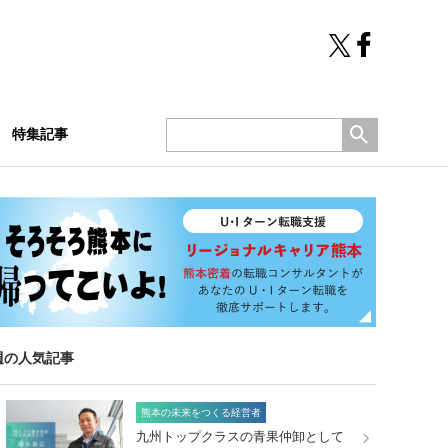
特集記事
週の人気記事
熊本の未来をつくる経営者
九州トップクラスの青果仲卸として