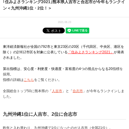
｢住みよさランキング2021｣熊本県人吉市と合志市が今年もランクイ
ン＜九州沖縄1位・2位！＞
2021.06.23
東洋経済新報社が全国の792市と東京23区の20区（千代田区、中央区、港区を
除く）の計812市区を対象に公表している
「住みよさランキング2021」
が発表
されました。
算出指標は、安心度・利便度・快適度・富裕度の4つの視点からなる20
指標を
採用。
指標の詳細は
こちら
をご覧ください。
全国総合トップ50に熊本県の「
人吉市
」と「
合志市
」が今年もランクインしま
した。
九州沖縄1位に人吉市、2位に合志市
昨年と入れ替わり、九州沖縄で1位になったのが人吉市（全国21位）。