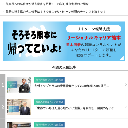
熊本県への移住者が過去最多を更新！～お試し移住制度のご紹介～
最新の熊本県の求人倍率は！？今春こそU・Iターン転職のチャンスを逃すな！
今週の人気記事
熊本の未来をつくる経営者
1
九州トップクラスの青果仲卸として2030年売上300億円…
熊本の未来をつくる経営者
2
「世界でいちばん居心地のいい空港」を目指し、前例のないチ…
熊本の未来をつくる経営者