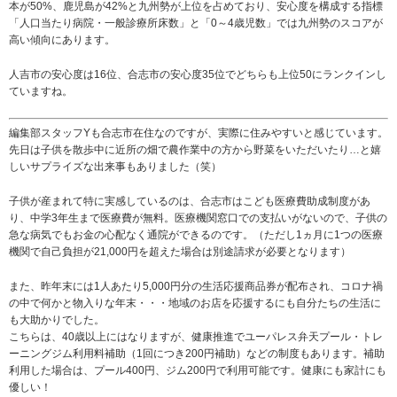
本が50%、鹿児島が42%と九州勢が上位を占めており、安心度を構成する指標
「人口当たり病院・一般診療所床数」と「0～4歳児数」では九州勢のスコアが
高い傾向にあります。
人吉市の安心度は16位、合志市の安心度35位でどちらも上位50にランクインし
ていますね。
編集部スタッフYも合志市在住なのですが、実際に住みやすいと感じています。
先日は子供を散歩中に近所の畑で農作業中の方から野菜をいただいたり…と嬉
しいサプライズな出来事もありました（笑）
子供が産まれて特に実感しているのは、合志市はこども医療費助成制度があ
り、中学3年生まで医療費が無料。医療機関窓口での支払いがないので、子供の
急な病気でもお金の心配なく通院ができるのです。（ただし1ヵ月に1つの医療
機関で自己負担が21,000円を超えた場合は別途請求が必要となります）
また、昨年末には1人あたり5,000円分の生活応援商品券が配布され、コロナ禍
の中で何かと物入りな年末・・・地域のお店を応援するにも自分たちの生活に
も大助かりでした。
こちらは、40歳以上にはなりますが、健康推進でユーパレス弁天プール・トレ
ーニングジム利用料補助（1回につき200円補助）などの制度もあります。補助
利用した場合は、プール400円、ジム200円で利用可能です。健康にも家計にも
優しい！