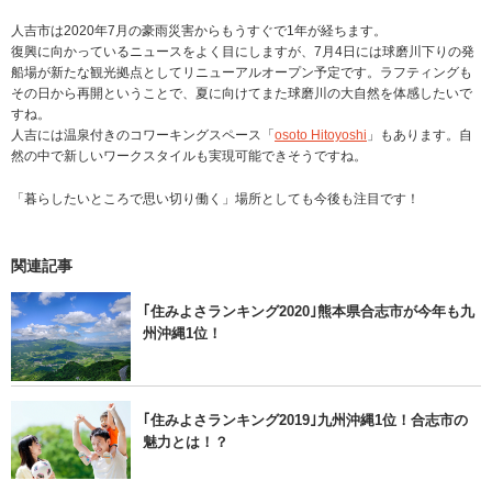
人吉市は2020年7月の豪雨災害からもうすぐで1年が経ちます。
復興に向かっているニュースをよく目にしますが、7月4日には球磨川下りの発
船場が新たな観光拠点としてリニューアルオープン予定です。ラフティングも
その日から再開ということで、夏に向けてまた球磨川の大自然を体感したいで
すね。
人吉には温泉付きのコワーキングスペース「
osoto Hitoyoshi
」もあります。自
然の中で新しいワークスタイルも実現可能できそうですね。
「暮らしたいところで思い切り働く」場所としても今後も注目です！
関連記事
｢住みよさランキング2020｣熊本県合志市が今年も九
州沖縄1位！
｢住みよさランキング2019｣九州沖縄1位！合志市の
魅力とは！？