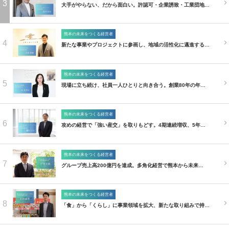
3
大手がやらない、だから面白い。許認可・企業誘致・工業団地…
熊本の未来をつくる経営者
4
新たな事業やプロジェクトに参画し、地域の活性化に邁進する…
熊本の未来をつくる経営者
5
現場に立ち続け、社員一人ひとりと向き合う。創業80年の年…
熊本の未来をつくる経営者
6
攻めの経営で「強い産交」を取りもどす。4期連続増収、5年…
熊本の未来をつくる経営者
7
グループ売上高200億円を達成。多角化経営で熊本から未来…
熊本の未来をつくる経営者
8
「食」から「くらし」に事業領域を拡大、新たな取り組みで持…