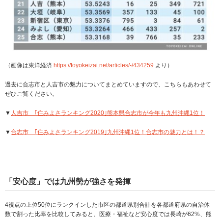
（画像は東洋経済
https://toyokeizai.net/articles/-/434259
より）
過去に合志市と人吉市の魅力についてまとめていますので、こちらもあわせて
ぜひご覧ください。
▼
人吉市 ｢住みよさランキング2020｣熊本県合志市が今年も九州沖縄1位！
▼
合志市 ｢住みよさランキング2019｣九州沖縄1位！合志市の魅力とは！？
「安心度」では九州勢が強さを発揮
4視点の上位50位にランクインした市区の都道県別合計を各都道府県の自治体
数で割った比率を比較してみると、医療・福祉など安心度では長崎が62%、熊