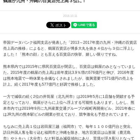
鶴屋が九州・沖縄の百貨店売上高３位に！
2018.10.11
帝国データバンク福岡支店が発表した「2013～2017年度の九州・沖縄の百貨店
売上高の推移」によると、鶴屋百貨店が博多大丸を抜き４位から３位に浮上し
ました！「熊本の顔」とも言える百貨店の快挙、嬉しい限りですね。
熊本県内では2015年に県民百貨店が閉店し、百貨店は鶴屋のみとなっていまし
た。2015年度の鶴屋の売上高は前年度比3.9％増の576億円と伸び、2016年度
は熊本地震で一時休業を余儀なくされましたが、復興需要で571億円の売上を
計上。続く2017年度も577億円と好調で推移しました。
一方で減収の続く2位の井筒屋（北九州市）は2019年5月に1店舗を閉鎖する予
定となっており、鶴屋がさらに上位へ浮上する可能性もあります。しかし、熊
本市内では2019年9月に九州産業交通グループの桜町再開発ビル、2021年春に
はJR九州の熊本駅ビルの開業が控えており、競争激化も予想されています。
ちなみに売上高１位は岩田屋三越（福岡市）で、毎年１１００億円台と突出。
訪日外国人客を取り込む福岡市と沖縄を除き、地方百貨店は山形屋（鹿児島
市）やトキハ（大分市）など軒並み減収傾向にあり、苦境が浮き彫りとなって