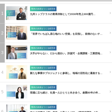
熊本の未来をつくる経営者
1
九州トップクラスの青果仲卸として2030年売上300億円…
熊本の未来をつくる経営者
2
「世界でいちばん居心地のいい空港」を目指し、前例のないチ…
熊本の未来をつくる経営者
3
大手がやらない、だから面白い。許認可・企業誘致・工業団地…
熊本の未来をつくる経営者
4
新たな事業やプロジェクトに参画し、地域の活性化に邁進する…
熊本の未来をつくる経営者
5
現場に立ち続け、社員一人ひとりと向き合う。創業80年の年…
熊本の未来をつくる経営者
6