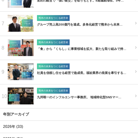
攻めの経営で「強い産交」を取りもどす。4期連続増収、5年…
熊本の未来をつくる経営者
7
グループ売上高200億円を達成。多角化経営で熊本から未来…
熊本の未来をつくる経営者
8
「食」から「くらし」に事業領域を拡大、新たな取り組みで持…
熊本の未来をつくる経営者
9
社員を信頼し任せる経営で急成長。福祉業界の発展を牽引する…
熊本の未来をつくる経営者
10
九州唯一のインフルエンサー事務所。 地域特化型SNSマー…
年別アーカイブ
2026年 (33)