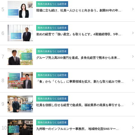
熊本の未来をつくる経営者
5
現場に立ち続け、社員一人ひとりと向き合う。創業80年の年…
熊本の未来をつくる経営者
6
攻めの経営で「強い産交」を取りもどす。4期連続増収、5年…
熊本の未来をつくる経営者
7
グループ売上高200億円を達成。多角化経営で熊本から未来…
熊本の未来をつくる経営者
8
「食」から「くらし」に事業領域を拡大、新たな取り組みで持…
熊本の未来をつくる経営者
9
社員を信頼し任せる経営で急成長。福祉業界の発展を牽引する…
熊本の未来をつくる経営者
10
九州唯一のインフルエンサー事務所。 地域特化型SNSマー…