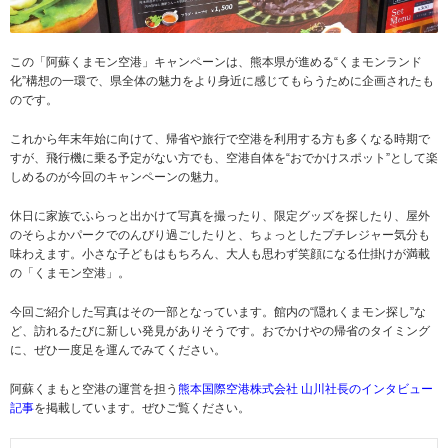
この「阿蘇くまモン空港」キャンペーンは、熊本県が進める“くまモンランド
化”構想の一環で、県全体の魅力をより身近に感じてもらうために企画されたも
のです。
これから年末年始に向けて、帰省や旅行で空港を利用する方も多くなる時期で
すが、飛行機に乗る予定がない方でも、空港自体を“おでかけスポット”として楽
しめるのが今回のキャンペーンの魅力。
休日に家族でふらっと出かけて写真を撮ったり、限定グッズを探したり、屋外
のそらよかパークでのんびり過ごしたりと、ちょっとしたプチレジャー気分も
味わえます。小さな子どもはもちろん、大人も思わず笑顔になる仕掛けが満載
の「くまモン空港」。
今回ご紹介した写真はその一部となっています。館内の“隠れくまモン探し”な
ど、訪れるたびに新しい発見がありそうです。おでかけやの帰省のタイミング
に、ぜひ一度足を運んでみてください。
阿蘇くまもと空港の運営を担う
熊本国際空港株式会社 山川社長のインタビュー
記事
を掲載しています。ぜひご覧ください。