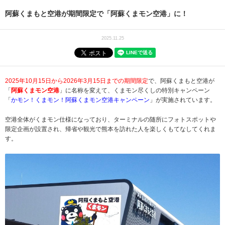
阿蘇くまもと空港が期間限定で「阿蘇くまモン空港」に！
2025.11.25
2025年10月15日から2026年3月15日までの期間限定
で、阿蘇くまもと空港が
「
阿蘇くまモン空港
」に名称を変えて、くまモン尽くしの特別キャンペーン
「
かモン！くまモン！阿蘇くまモン空港キャンペーン
」が実施されています。
空港全体がくまモン仕様になっており、ターミナルの随所にフォトスポットや
限定企画が設置され、帰省や観光で熊本を訪れた人を楽しくもてなしてくれま
す。