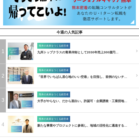
今週の人気記事
熊本の未来をつくる経営者
1
九州トップクラスの青果仲卸として2030年売上300億円…
熊本の未来をつくる経営者
2
「世界でいちばん居心地のいい空港」を目指し、前例のないチ…
熊本の未来をつくる経営者
3
大手がやらない、だから面白い。許認可・企業誘致・工業団地…
熊本の未来をつくる経営者
4
新たな事業やプロジェクトに参画し、地域の活性化に邁進する…