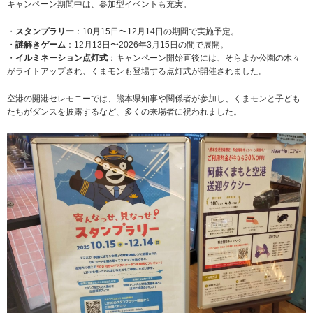
キャンペーン期間中は、参加型イベントも充実。
・
スタンプラリー
：10月15日〜12月14日の期間で実施予定。
・
謎解きゲーム
：12月13日〜2026年3月15日の間で展開。
・
イルミネーション点灯式
：キャンペーン開始直後には、そらよか公園の木々
がライトアップされ、くまモンも登場する点灯式が開催されました。
空港の開港セレモニーでは、熊本県知事や関係者が参加し、くまモンと子ども
たちがダンスを披露するなど、多くの来場者に祝われました。