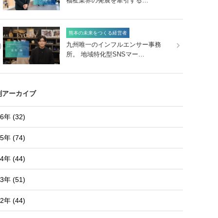
福祉業界の発展を牽引する…
熊本の未来をつくる経営者
0
九州唯一のインフルエンサー事務
所。 地域特化型SNSマー…
別アーカイブ
6年 (32)
5年 (74)
4年 (44)
3年 (51)
2年 (44)