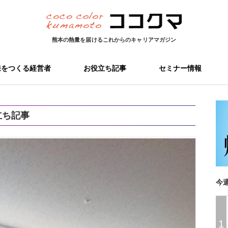
熊本の熱量を届ける
これからのキャリアマガジン
来をつくる経営者
お役立ち記事
セミナー情報
立ち記事
今
1