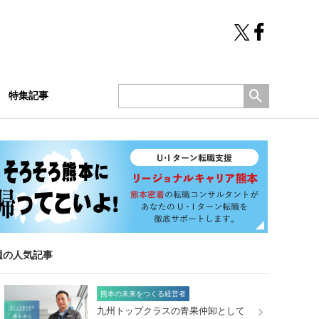
特集記事
週の人気記事
熊本の未来をつくる経営者
九州トップクラスの青果仲卸として