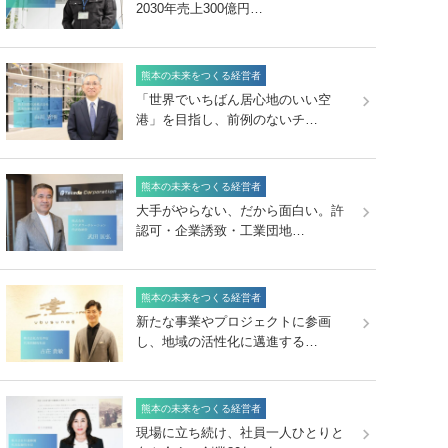
2030年売上300億円…
熊本の未来をつくる経営者
「世界でいちばん居心地のいい空
港」を目指し、前例のないチ…
熊本の未来をつくる経営者
大手がやらない、だから面白い。許
認可・企業誘致・工業団地…
熊本の未来をつくる経営者
新たな事業やプロジェクトに参画
し、地域の活性化に邁進する…
熊本の未来をつくる経営者
現場に立ち続け、社員一人ひとりと