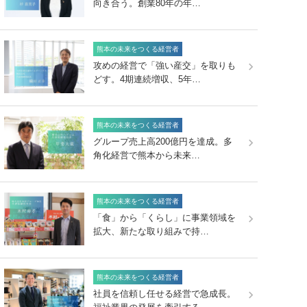
向き合う。創業80年の年…
熊本の未来をつくる経営者
攻めの経営で「強い産交」を取りも
どす。4期連続増収、5年…
熊本の未来をつくる経営者
グループ売上高200億円を達成。多
角化経営で熊本から未来…
熊本の未来をつくる経営者
「食」から「くらし」に事業領域を
拡大、新たな取り組みで持…
熊本の未来をつくる経営者
社員を信頼し任せる経営で急成長。