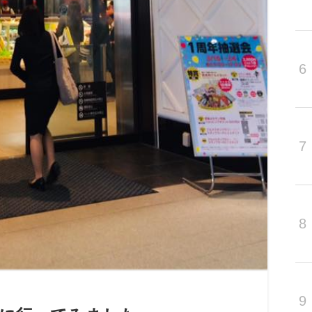
6
7
8
9