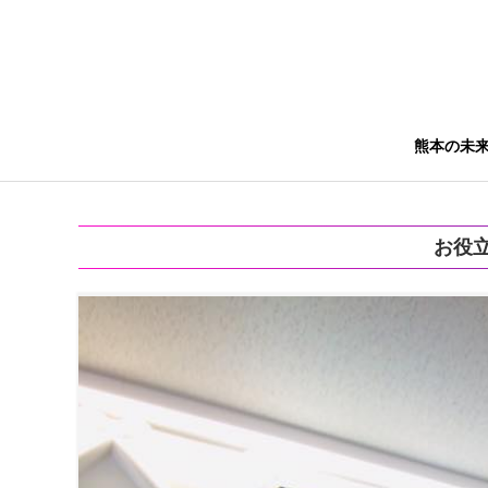
熊本の未
お役