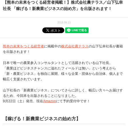
【熊本の未来をつくる経営者掲載！】株式会社農テラス／山下弘幸
社長 「稼げる！新農業ビジネスの始め方」を出版されます！
2018.09.13
熊本の未来をつくる経営者
に掲載中の
株式会社農テラス
の山下弘幸社長が書籍
を出版されます！
日本で唯一の農業参入コンサルタントとして活躍されている山下社長。
「農業ほどビジネスチャンスに溢れたフィールドは無い」という考えから
「新・農業ビジネス」を独自に展開、様々な企業・団体から自治体、個人まで
幅広く支援されています。
山下社長の「新農業ビジネス」についてさらに詳しく、幅広い方々へお届けす
るため、今回本を出版されることになりました。
9月22日（土）発売、現在
Amazon
にて予約受付中です！
【稼げる！新農業ビジネスの始め方】