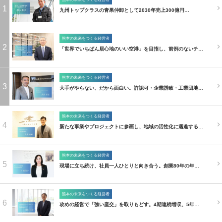
1
九州トップクラスの青果仲卸として2030年売上300億円…
熊本の未来をつくる経営者
2
「世界でいちばん居心地のいい空港」を目指し、前例のないチ…
熊本の未来をつくる経営者
3
大手がやらない、だから面白い。許認可・企業誘致・工業団地…
熊本の未来をつくる経営者
4
新たな事業やプロジェクトに参画し、地域の活性化に邁進する…
熊本の未来をつくる経営者
5
現場に立ち続け、社員一人ひとりと向き合う。創業80年の年…
熊本の未来をつくる経営者
6
攻めの経営で「強い産交」を取りもどす。4期連続増収、5年…