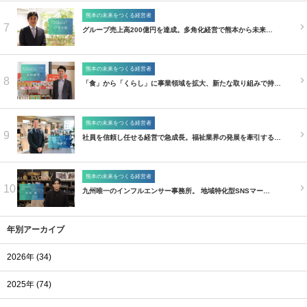
熊本の未来をつくる経営者
7
グループ売上高200億円を達成。多角化経営で熊本から未来…
熊本の未来をつくる経営者
8
「食」から「くらし」に事業領域を拡大、新たな取り組みで持…
熊本の未来をつくる経営者
9
社員を信頼し任せる経営で急成長。福祉業界の発展を牽引する…
熊本の未来をつくる経営者
10
九州唯一のインフルエンサー事務所。 地域特化型SNSマー…
年別アーカイブ
2026年 (34)
2025年 (74)