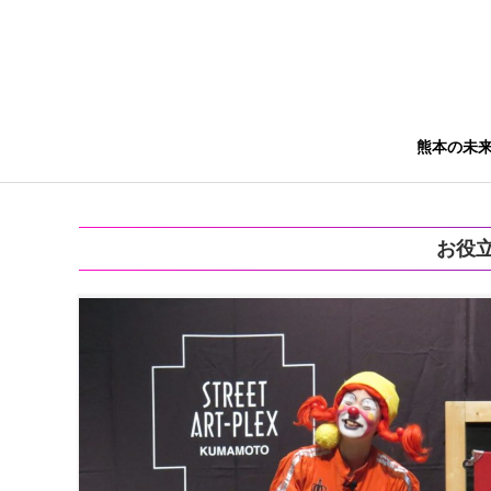
熊本の未
お役