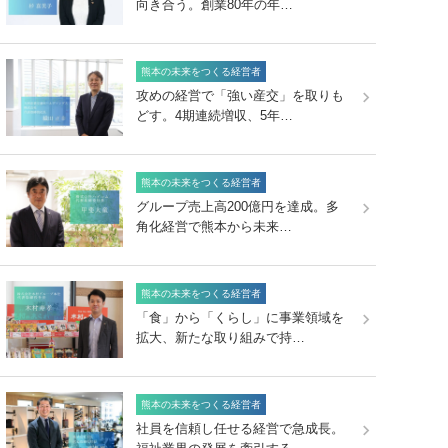
向き合う。創業80年の年…
熊本の未来をつくる経営者
攻めの経営で「強い産交」を取りも
どす。4期連続増収、5年…
熊本の未来をつくる経営者
グループ売上高200億円を達成。多
角化経営で熊本から未来…
熊本の未来をつくる経営者
「食」から「くらし」に事業領域を
拡大、新たな取り組みで持…
熊本の未来をつくる経営者
社員を信頼し任せる経営で急成長。