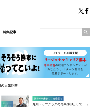
特集記事
週の人気記事
熊本の未来をつくる経営者
九州トップクラスの青果仲卸として