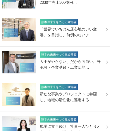
2030年売上300億円…
熊本の未来をつくる経営者
「世界でいちばん居心地のいい空
港」を目指し、前例のないチ…
熊本の未来をつくる経営者
大手がやらない、だから面白い。許
認可・企業誘致・工業団地…
熊本の未来をつくる経営者
新たな事業やプロジェクトに参画
し、地域の活性化に邁進する…
熊本の未来をつくる経営者
現場に立ち続け、社員一人ひとりと