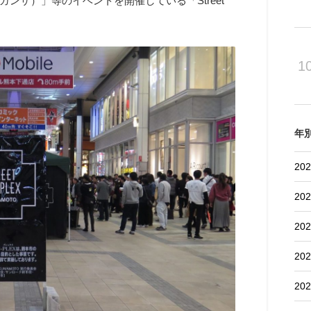
ァガンザ）」等のイベントを開催している「Street
1
年
202
202
202
202
202