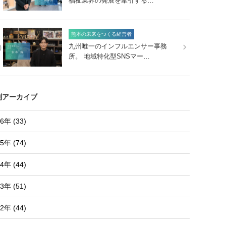
福祉業界の発展を牽引する…
熊本の未来をつくる経営者
0
九州唯一のインフルエンサー事務
所。 地域特化型SNSマー…
別アーカイブ
6年 (33)
5年 (74)
4年 (44)
3年 (51)
2年 (44)