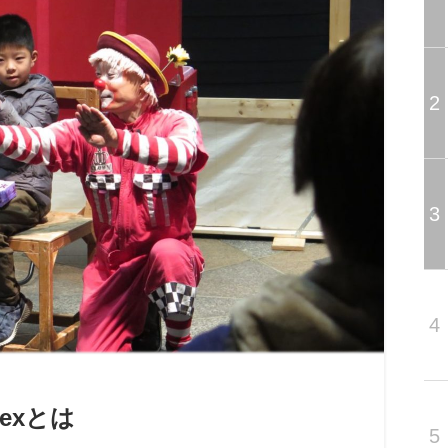
2
3
4
lexとは
5