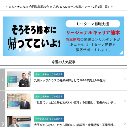
くまもと★みなみ 合同就職面談会 in 八代 ＆ UIJターン就職ツアー＜2月1日（日）＞
今週の人気記事
熊本の未来をつくる経営者
1
九州トップクラスの青果仲卸として2030年売上300億円…
熊本の未来をつくる経営者
2
「世界でいちばん居心地のいい空港」を目指し、前例のないチ…
熊本の未来をつくる経営者
3
大手がやらない、だから面白い。許認可・企業誘致・工業団地…