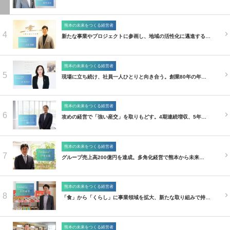
熊本の未来をつくる経営者
4
新たな事業やプロジェクトに参画し、地域の活性化に邁進する…
熊本の未来をつくる経営者
5
現場に立ち続け、社員一人ひとりと向き合う。創業80年の年…
熊本の未来をつくる経営者
6
攻めの経営で「強い産交」を取りもどす。4期連続増収、5年…
熊本の未来をつくる経営者
7
グループ売上高200億円を達成。多角化経営で熊本から未来…
熊本の未来をつくる経営者
8
「食」から「くらし」に事業領域を拡大、新たな取り組みで持…
熊本の未来をつくる経営者