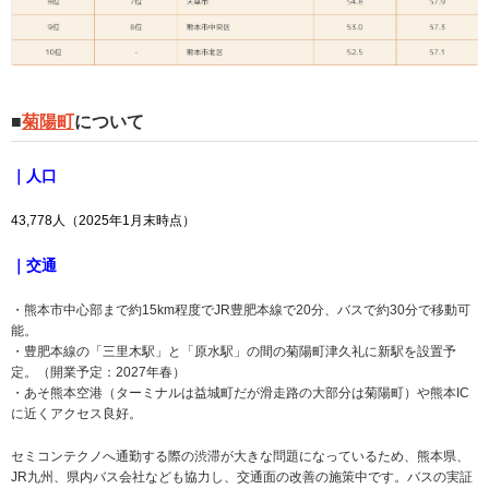
■
菊陽町
について
｜人口
43,778人（2025年1月末時点）
｜交通
・熊本市中心部まで約15km程度でJR豊肥本線で20分、バスで約30分で移動可
能。
・豊肥本線の「三里木駅」と「原水駅」の間の菊陽町津久礼に新駅を設置予
定。（開業予定：2027年春）
・あそ熊本空港（ターミナルは益城町だが滑走路の大部分は菊陽町）や熊本IC
に近くアクセス良好。
セミコンテクノへ通勤する際の渋滞が大きな問題になっているため、熊本県、
JR九州、県内バス会社なども協力し、交通面の改善の施策中です。バスの実証