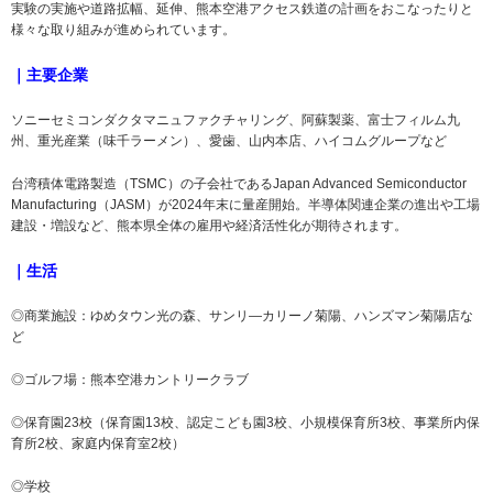
実験の実施や道路拡幅、延伸、熊本空港アクセス鉄道の計画をおこなったりと
様々な取り組みが進められています。
｜主要企業
ソニーセミコンダクタマニュファクチャリング、阿蘇製薬、富士フィルム九
州、重光産業（味千ラーメン）、愛歯、山内本店、ハイコムグループなど
台湾積体電路製造（TSMC）の子会社であるJapan Advanced Semiconductor
Manufacturing（JASM）が2024年末に量産開始。半導体関連企業の進出や工場
建設・増設など、熊本県全体の雇用や経済活性化が期待されます。
｜生活
◎商業施設：ゆめタウン光の森、サンリ―カリーノ菊陽、ハンズマン菊陽店な
ど
◎ゴルフ場：熊本空港カントリークラブ
◎保育園23校（保育園13校、認定こども園3校、小規模保育所3校、事業所内保
育所2校、家庭内保育室2校）
◎学校