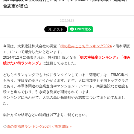
合志市が首位
2025.02.13
今回は、大東建託株式会社の調査「
街の住みここちランキング2024
＜熊本県版
＞」について紹介したいと思います。
2024年12月に発表された、特別集計版となる
「街の幸福度ランキング」「住み
続けたい街ランキング」
に注目してみました。
どちらのランキングでも上位にランクインしている「菊陽町」は、TSMC進出
もあり、注目度の高さがうかがえます。近年、人口増加率も全国トップクラス
とあり、半導体関連の企業進出やマンション・アパート、商業施設など建設も
続々と進んでおり、引き続き発展が期待されています。
ランキングにあわせて、人気の高い菊陽町や合志市についてまとめてみまし
た。
集計方式や結果などの詳細は以下よりご覧ください。
◇
街の幸福度ランキング2024＜熊本県版＞