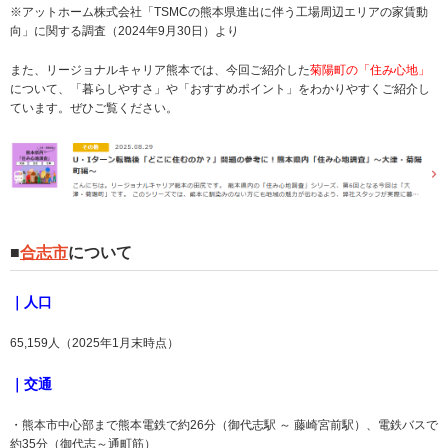
※アットホーム株式会社「TSMCの熊本県進出に伴う工場周辺エリアの家賃動
向」に関する調査（2024年9月30日）より
また、リージョナルキャリア熊本では、今回ご紹介した
菊陽町の「住み心地」
について、「暮らしやすさ」や「おすすめポイント」をわかりやすくご紹介し
ています。ぜひご覧ください。
■
合志市
について
｜人口
65,159人（2025年1月末時点）
｜交通
・熊本市中心部まで熊本電鉄で約26分（御代志駅 ～ 藤崎宮前駅）、電鉄バスで
約35分（御代志～通町筋）