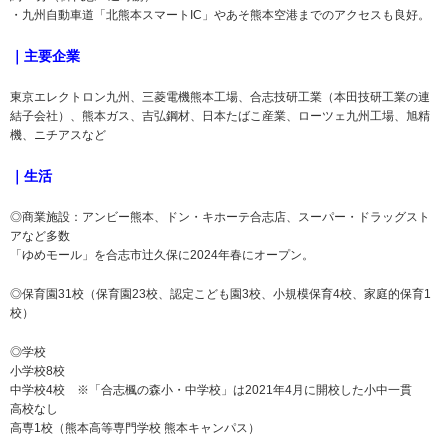
・九州自動車道「北熊本スマートIC」やあそ熊本空港までのアクセスも良好。
｜主要企業
東京エレクトロン九州、三菱電機熊本工場、合志技研工業（本田技研工業の連
結子会社）、熊本ガス、吉弘鋼材、日本たばこ産業、ローツェ九州工場、旭精
機、ニチアスなど
｜生活
◎商業施設：アンビー熊本、ドン・キホーテ合志店、スーパー・ドラッグスト
アなど多数
「ゆめモール」を合志市辻久保に2024年春にオープン。
◎保育園31校（保育園23校、認定こども園3校、小規模保育4校、家庭的保育1
校）
◎学校
小学校8校
中学校4校 ※「合志楓の森小・中学校」は2021年4月に開校した小中一貫
高校なし
高専1校（熊本高等専門学校 熊本キャンパス）