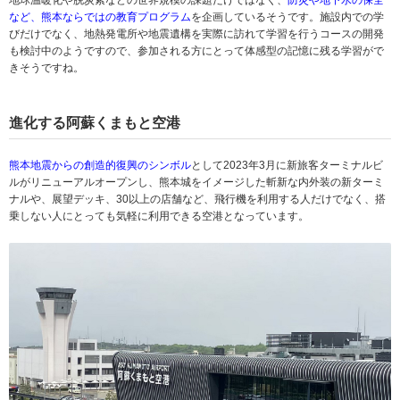
地球温暖化や脱炭素などの世界規模の課題だけではなく、
防災や地下水の保全
など、熊本ならではの教育プログラム
を企画しているそうです。施設内での学
びだけでなく、地熱発電所や地震遺構を実際に訪れて学習を行うコースの開発
も検討中のようですので、参加される方にとって体感型の記憶に残る学習がで
きそうですね。
進化する阿蘇くまもと空港
熊本地震からの創造的復興のシンボル
として2023年3月に新旅客ターミナルビ
ルがリニューアルオープンし、熊本城をイメージした斬新な内外装の新ターミ
ナルや、展望デッキ、30以上の店舗など、飛行機を利用する人だけでなく、搭
乗しない人にとっても気軽に利用できる空港となっています。