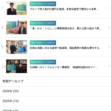
熊本の未来をつくる経営者
7
グループ売上高200億円を達成。多角化経営で熊本から未来…
熊本の未来をつくる経営者
8
「食」から「くらし」に事業領域を拡大、新たな取り組みで持…
熊本の未来をつくる経営者
9
社員を信頼し任せる経営で急成長。福祉業界の発展を牽引する…
熊本の未来をつくる経営者
10
九州唯一のインフルエンサー事務所。 地域特化型SNSマー…
年別アーカイブ
2026年 (33)
2025年 (74)
2024年 (44)