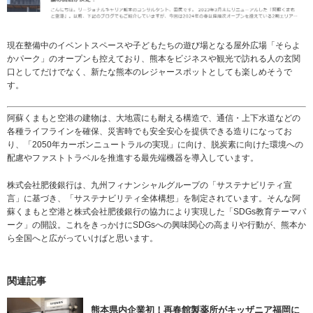
現在整備中のイベントスペースや子どもたちの遊び場となる屋外広場「そらよ
かパーク」のオープンも控えており、熊本をビジネスや観光で訪れる人の玄関
口としてだけでなく、新たな熊本のレジャースポットとしても楽しめそうで
す。
阿蘇くまもと空港の建物は、大地震にも耐える構造で、通信・上下水道などの
各種ライフラインを確保、災害時でも安全安心を提供できる造りになってお
り、「2050年カーボンニュートラルの実現」に向け、脱炭素に向けた環境への
配慮やファストトラベルを推進する最先端機器を導入しています。
株式会社肥後銀行は、九州フィナンシャルグループの「サステナビリティ宣
言」に基づき、「サステナビリティ全体構想」を制定されています。そんな阿
蘇くまもと空港と株式会社肥後銀行の協力により実現した「SDGs教育テーマパ
ーク」の開設。これをきっかけにSDGsへの興味関心の高まりや行動が、熊本か
ら全国へと広がっていけばと思います。
関連記事
熊本県内企業初！再春館製薬所がキッザニア福岡に