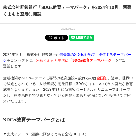
株式会社肥後銀行「SDGs教育テーマパーク」を2024年10月、阿蘇
くまもと空港に開設
2024.05.21
2024年10月、株式会社肥後銀行が
最先端のSDGsを学び、発信するテーマパー
ク
をコンセプトに、
阿蘇くまもと空港に
「SDGs教育テーマパーク」
を開設・
運営します。
金融機関がSDGsをテーマに専門の教育施設を設けるのは
全国初
。近年、世界中
で課題とされている「持続可能な開発目標（SDGs）」について学ぶ新たな教育
施設となります。また、2023年3月に新旅客ターミナルがリニューアルオープ
ンし、熊本県内外で話題となっている阿蘇くまもと空港についても併せてご紹
介いたします。
SDGs教育テーマパークとは
▼完成イメージ（画像は阿蘇くまもと空港HPより）