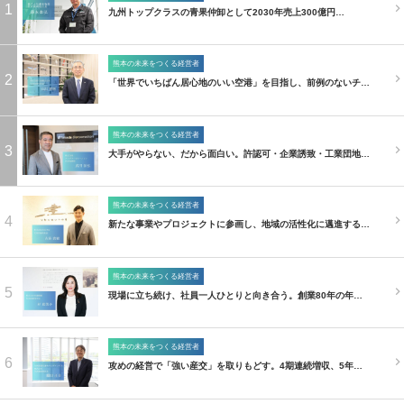
1
九州トップクラスの青果仲卸として2030年売上300億円…
熊本の未来をつくる経営者
2
「世界でいちばん居心地のいい空港」を目指し、前例のないチ…
熊本の未来をつくる経営者
3
大手がやらない、だから面白い。許認可・企業誘致・工業団地…
熊本の未来をつくる経営者
4
新たな事業やプロジェクトに参画し、地域の活性化に邁進する…
熊本の未来をつくる経営者
5
現場に立ち続け、社員一人ひとりと向き合う。創業80年の年…
熊本の未来をつくる経営者
6
攻めの経営で「強い産交」を取りもどす。4期連続増収、5年…