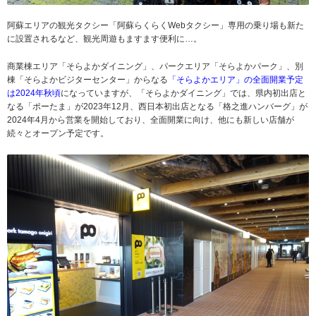
阿蘇エリアの観光タクシー「阿蘇らくらくWebタクシー」専用の乗り場も新た
に設置されるなど、観光周遊もますます便利に…。
商業棟エリア「そらよかダイニング」、パークエリア「そらよかパーク」、別
棟「そらよかビジターセンター」からなる
「そらよかエリア」の全面開業予定
は2024年秋頃
になっていますが、「そらよかダイニング」では、県内初出店と
なる「ポーたま」が2023年12月、西日本初出店となる「格之進ハンバーグ」が
2024年4月から営業を開始しており、全面開業に向け、他にも新しい店舗が
続々とオープン予定です。