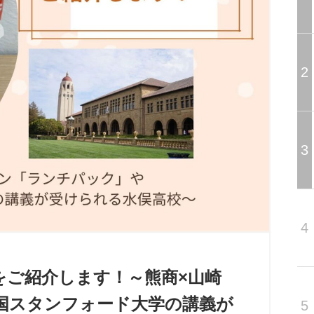
2
3
4
をご紹介します！～熊商×山崎
国スタンフォード大学の講義が
5