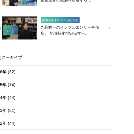
福祉業界の発展を牽引する…
熊本の未来をつくる経営者
0
九州唯一のインフルエンサー事務
所。 地域特化型SNSマー…
別アーカイブ
6年 (32)
5年 (74)
4年 (44)
3年 (51)
2年 (44)