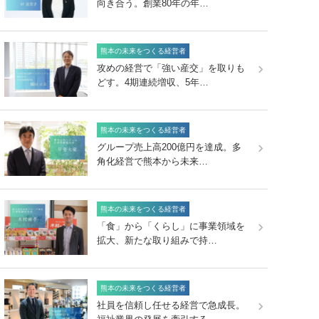
向き合う。創業80年の年…
熊本の未来をつくる経営者
攻めの経営で「強い産交」を取りも
どす。4期連続増収、5年…
熊本の未来をつくる経営者
グループ売上高200億円を達成。多
角化経営で熊本から未来…
熊本の未来をつくる経営者
「食」から「くらし」に事業領域を
拡大、新たな取り組みで持…
熊本の未来をつくる経営者
社員を信頼し任せる経営で急成長。