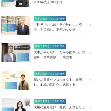
2030年売上300億円…
熊本の未来をつくる経営者
「世界でいちばん居心地のいい空
港」を目指し、前例のないチ…
熊本の未来をつくる経営者
大手がやらない、だから面白い。許
認可・企業誘致・工業団地…
熊本の未来をつくる経営者
新たな事業やプロジェクトに参画
し、地域の活性化に邁進する…
熊本の未来をつくる経営者
現場に立ち続け、社員一人ひとりと