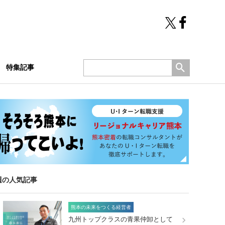
特集記事
週の人気記事
熊本の未来をつくる経営者
九州トップクラスの青果仲卸として