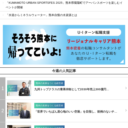
「KUMAMOTO URBAN SPORTSFES 2025」熊本県菊陽町でアーバンスポーツを楽しむイ
ベントが開催
「水道からミネラルウォーター」熊本自慢の水資源とは
今週の人気記事
熊本の未来をつくる経営者
1
九州トップクラスの青果仲卸として2030年売上300億円…
熊本の未来をつくる経営者
2
「世界でいちばん居心地のいい空港」を目指し、前例のないチ…