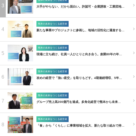
熊本の未来をつくる経営者
3
大手がやらない、だから面白い。許認可・企業誘致・工業団地…
熊本の未来をつくる経営者
4
新たな事業やプロジェクトに参画し、地域の活性化に邁進する…
熊本の未来をつくる経営者
5
現場に立ち続け、社員一人ひとりと向き合う。創業80年の年…
熊本の未来をつくる経営者
6
攻めの経営で「強い産交」を取りもどす。4期連続増収、5年…
熊本の未来をつくる経営者
7
グループ売上高200億円を達成。多角化経営で熊本から未来…
熊本の未来をつくる経営者
8
「食」から「くらし」に事業領域を拡大、新たな取り組みで持…