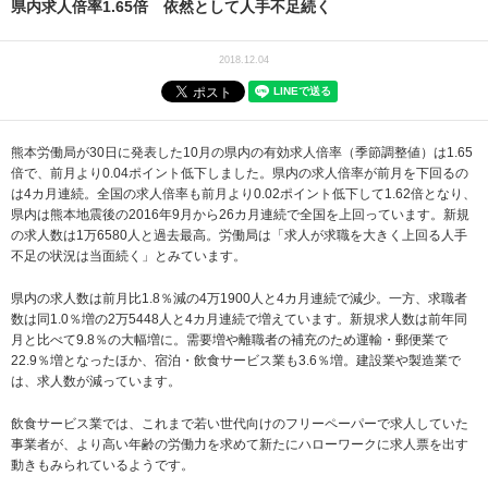
県内求人倍率1.65倍 依然として人手不足続く
2018.12.04
熊本労働局が30日に発表した10月の県内の有効求人倍率（季節調整値）は1.65
倍で、前月より0.04ポイント低下しました。県内の求人倍率が前月を下回るの
は4カ月連続。全国の求人倍率も前月より0.02ポイント低下して1.62倍となり、
県内は熊本地震後の2016年9月から26カ月連続で全国を上回っています。新規
の求人数は1万6580人と過去最高。労働局は「求人が求職を大きく上回る人手
不足の状況は当面続く」とみています。
県内の求人数は前月比1.8％減の4万1900人と4カ月連続で減少。一方、求職者
数は同1.0％増の2万5448人と4カ月連続で増えています。新規求人数は前年同
月と比べて9.8％の大幅増に。需要増や離職者の補充のため運輸・郵便業で
22.9％増となったほか、宿泊・飲食サービス業も3.6％増。建設業や製造業で
は、求人数が減っています。
飲食サービス業では、これまで若い世代向けのフリーペーパーで求人していた
事業者が、より高い年齢の労働力を求めて新たにハローワークに求人票を出す
動きもみられているようです。