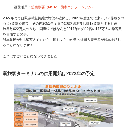
画像引用：
提案概要（MSJA・熊本コンソーシアム）
2022年までは既存就航路線の増便を確保し、2027年度までに東アジア路線を中
心に7路線を追加、その後2051年度までに6路線追加し計17路線とする計画。
旅客数622万人のうち、国際線ではなんと2017年の約10倍の175万人の旅客数
を目指すとの事。
熊本県民が約180万人ですから、同じくらいの数の外国人観光客が熊本を訪れ
ることになります！
これはすごいことになってきました・・・
新旅客ターミナルの供用開始は2023年の予定