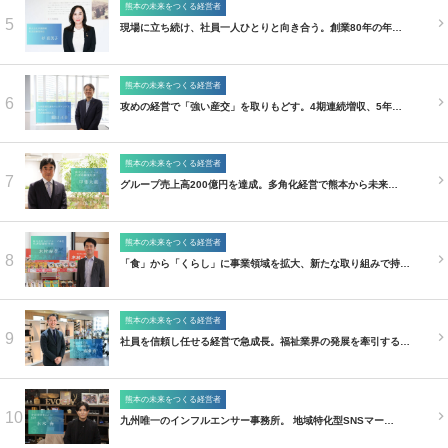
熊本の未来をつくる経営者
5
現場に立ち続け、社員一人ひとりと向き合う。創業80年の年…
熊本の未来をつくる経営者
6
攻めの経営で「強い産交」を取りもどす。4期連続増収、5年…
熊本の未来をつくる経営者
7
グループ売上高200億円を達成。多角化経営で熊本から未来…
熊本の未来をつくる経営者
8
「食」から「くらし」に事業領域を拡大、新たな取り組みで持…
熊本の未来をつくる経営者
9
社員を信頼し任せる経営で急成長。福祉業界の発展を牽引する…
熊本の未来をつくる経営者
10
九州唯一のインフルエンサー事務所。 地域特化型SNSマー…