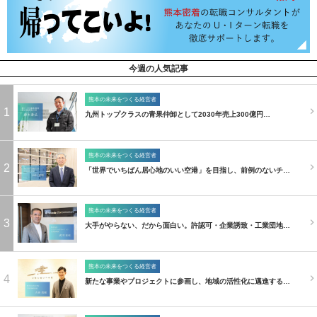
今週の人気記事
熊本の未来をつくる経営者
1
九州トップクラスの青果仲卸として2030年売上300億円…
熊本の未来をつくる経営者
2
「世界でいちばん居心地のいい空港」を目指し、前例のないチ…
熊本の未来をつくる経営者
3
大手がやらない、だから面白い。許認可・企業誘致・工業団地…
熊本の未来をつくる経営者
4
新たな事業やプロジェクトに参画し、地域の活性化に邁進する…