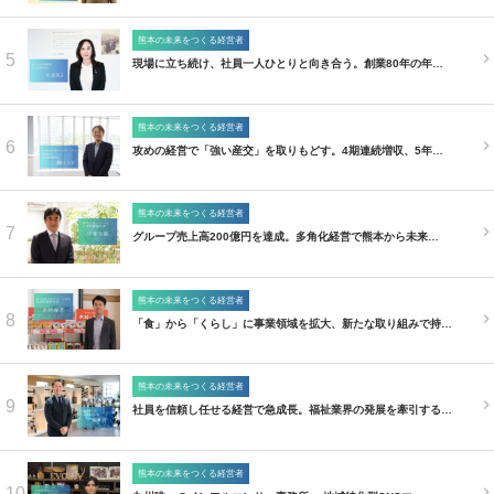
熊本の未来をつくる経営者
5
現場に立ち続け、社員一人ひとりと向き合う。創業80年の年…
熊本の未来をつくる経営者
6
攻めの経営で「強い産交」を取りもどす。4期連続増収、5年…
熊本の未来をつくる経営者
7
グループ売上高200億円を達成。多角化経営で熊本から未来…
熊本の未来をつくる経営者
8
「食」から「くらし」に事業領域を拡大、新たな取り組みで持…
熊本の未来をつくる経営者
9
社員を信頼し任せる経営で急成長。福祉業界の発展を牽引する…
熊本の未来をつくる経営者
10