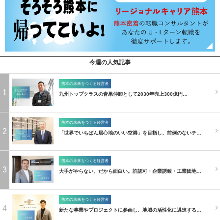
今週の人気記事
熊本の未来をつくる経営者
1
九州トップクラスの青果仲卸として2030年売上300億円…
熊本の未来をつくる経営者
2
「世界でいちばん居心地のいい空港」を目指し、前例のないチ…
熊本の未来をつくる経営者
3
大手がやらない、だから面白い。許認可・企業誘致・工業団地…
熊本の未来をつくる経営者
4
新たな事業やプロジェクトに参画し、地域の活性化に邁進する…