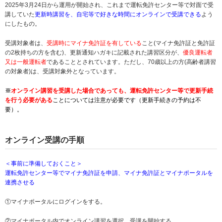
2025年3月24日から運用が開始され、これまで運転免許センター等で対面で受
講していた
更新時講習を、自宅等で好きな時間にオンラインで受講できる
よう
にしたもの。
受講対象者は、
受講時にマイナ免許証を有している
こと(マイナ免許証と免許証
の2枚持ちの方を含む)、更新通知ハガキに記載された講習区分が、
優良運転者
又は一般運転者
であることとされています。ただし、70歳以上の方(高齢者講習
の対象者)は、受講対象外となっています。
※
オンライン講習を受講した場合であっても、運転免許センター等で更新手続
を行う必要がある
ことについては注意が必要です（更新手続きの予約は不
要）
。
オンライン受講の手順
＜事前に準備しておくこと＞
運転免許センター等でマイナ免許証を申請、マイナ免許証とマイナポータルを
連携させる
①マイナポータルにログインをする。
②マイナポータル内でオンライン講習を選択、受講を開始する。