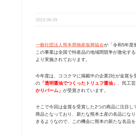
2023.08.09
一般社団法人熊本県物産振興協会
が「令和5年度
この事業は全国で特産品の地域間競争が激化する中
より実施されております。
今年度は、ココクマに掲載中の企業2社が金賞を
の
「透明醤油でつくったトリュフ醤油」
、民工芸
かりバーム」
が受賞されています。
そこで今回は金賞を受賞した2つの商品に注目し
商品となっており、新たな熊本土産の名品になり
きるようなので、この機会に熊本の新たな名品を