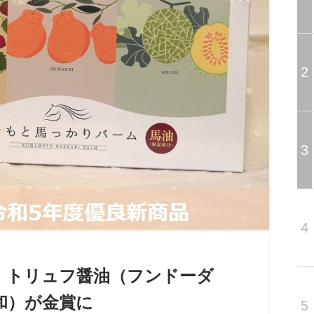
2
3
4
！トリュフ醤油（フンドーダ
和）が金賞に
5