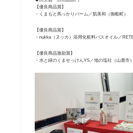
【優良商品賞】
・くまもと馬っかりバーム／肌美和（御船町）
【優良商品賞】
・nukka（ヌッカ）浴用化粧料バスオイル／RET
【優良商品激励賞】
・水と緑のくませっけんYS／地の塩社（山鹿市