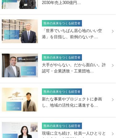
2030年売上300億円…
熊本の未来をつくる経営者
「世界でいちばん居心地のいい空
港」を目指し、前例のないチ…
熊本の未来をつくる経営者
大手がやらない、だから面白い。許
認可・企業誘致・工業団地…
熊本の未来をつくる経営者
新たな事業やプロジェクトに参画
し、地域の活性化に邁進する…
熊本の未来をつくる経営者
現場に立ち続け、社員一人ひとりと