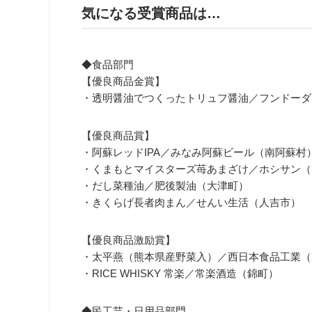
気になる受賞商品は…
◆食品部門
【優良商品金賞】
・透明醤油でつくったトリュフ醤油／フンドーダ
【優良商品賞】
・阿蘇レッドIPA／みなみ阿蘇ビール（南阿蘇村
・くまもとマイスターズ苺あまざけ／ホシサン（
・だし菜種油／肥後製油（大津町）
・きくらげ長者肉まん／せんい生活（人吉市）
【優良商品激励賞】
・太平燕（熊本県産野菜入）／西日本食品工業（
・RICE WHISKY 常楽／常楽酒造（錦町）
◆民工芸・日用品部門