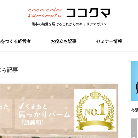
熊本の熱量を届ける
これからのキャリアマガジン
来をつくる経営者
お役立ち記事
セミナー情報
立ち記事
今
1