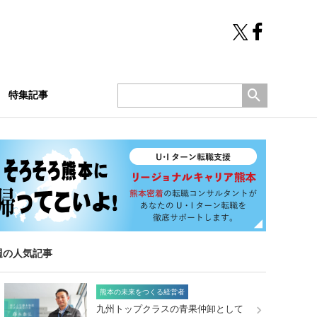
特集記事
週の人気記事
熊本の未来をつくる経営者
九州トップクラスの青果仲卸として