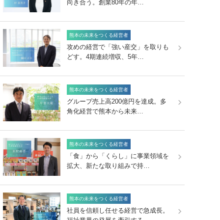
向き合う。創業80年の年…
熊本の未来をつくる経営者
攻めの経営で「強い産交」を取りも
どす。4期連続増収、5年…
熊本の未来をつくる経営者
グループ売上高200億円を達成。多
角化経営で熊本から未来…
熊本の未来をつくる経営者
「食」から「くらし」に事業領域を
拡大、新たな取り組みで持…
熊本の未来をつくる経営者
社員を信頼し任せる経営で急成長。