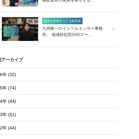
福祉業界の発展を牽引する…
熊本の未来をつくる経営者
0
九州唯一のインフルエンサー事務
所。 地域特化型SNSマー…
別アーカイブ
6年 (32)
5年 (74)
4年 (44)
3年 (51)
2年 (44)