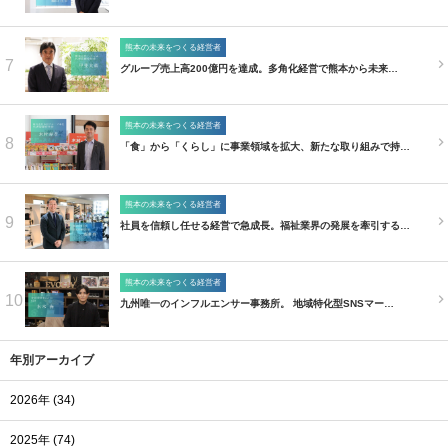
熊本の未来をつくる経営者
7
グループ売上高200億円を達成。多角化経営で熊本から未来…
熊本の未来をつくる経営者
8
「食」から「くらし」に事業領域を拡大、新たな取り組みで持…
熊本の未来をつくる経営者
9
社員を信頼し任せる経営で急成長。福祉業界の発展を牽引する…
熊本の未来をつくる経営者
10
九州唯一のインフルエンサー事務所。 地域特化型SNSマー…
年別アーカイブ
2026年 (34)
2025年 (74)