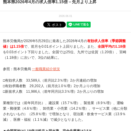
熊本県2026年4月の求人倍率1.15倍－先月より上昇
2026.06.01
熊本労働局が2026年5月29日に発表した2026年4月の
有効求人倍率（季節調整
値）は1.15倍
で、前月を0.01ポイント上回りました。また、
全国平均の1.18倍
を0.03ポイント下回りました。全国では25位、九州では佐賀（1.20倍）、宮崎
（1.18倍）に次いで、3位の結果に。
参照：熊本労働局
一般職業紹介状況
□有効求人数 33,589人（前月比2.3％増）2か月連続の増加
□有効求職者数 29,202人（前月比1.0％増）2か月ぶりの増加
□新規求人数 11,986人（前年同月比3.3％増）2か月ぶりの増加
業種別では（前年同月比）、建設業（15.7％増）、製造業（8.9％増）、運輸
業・郵便業（4.6％増）、卸売業・小売業（14.2％増）、サービス業（他に分類
されないもの）（25.8％増）で増加となり、宿泊業・飲食サービス業（13.9％
減）、医療・福祉（1.1％減）で減少となりました。
▼全国平均は1.18倍で前月と同水準、完全失業率は2.5％