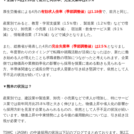
厚生労働省による4月の
有効求人倍率（季節調整値）は1.18倍
で、前月と同じ。
産業別でみると、教育・学習支援業（1.5％増）、製造業（1.2％増）などで増
加となり、卸売業・小売業（11.0％減）、宿泊業・飲食サービス業（9.1％
減）、情報通信業（7.3％減）などで減少となりました。
また、総務省が発表した4月の
完全失業率（季節調整値）は2.5％
となりまし
た。年度替わりのタイミングで転職や就職活動が活発になったほか、新たに働
き始める人が増えたことも求職者数の増加につながったと考えられます。企業
側では物価高や業務効率化の影響から採用を慎重に進める動きも見られる一
方、半導体関連など成長分野では求人需要が引き続き堅調です。依然として人
手不足の状況が続いています。
▼熊本の状況は？
産業別では、建設業や製造業、卸売・小売業などで求人が増加し、特にサービ
ス業では前年同月比25.8％増と大きく伸びました。物価上昇や省人化の影響か
ら採用方針を見直す企業もみられるものの、依然として人手不足の状況が続い
ています。物価上昇や中東情勢による今後の雇用動向については、引き続き注
視が必要です。
TSMC（JASM）の中途採用の状況は下記のブログでまとめております。第2工