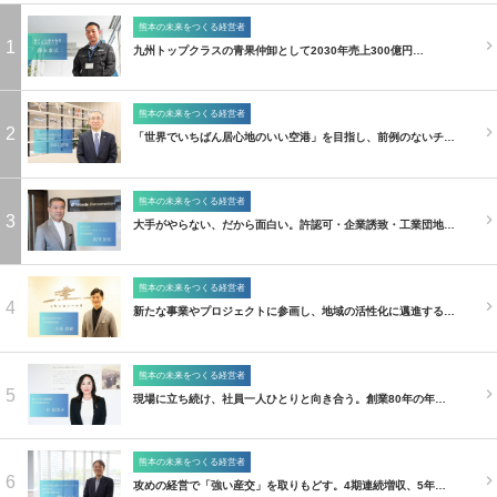
熊本の未来をつくる経営者
1
九州トップクラスの青果仲卸として2030年売上300億円…
熊本の未来をつくる経営者
2
「世界でいちばん居心地のいい空港」を目指し、前例のないチ…
熊本の未来をつくる経営者
3
大手がやらない、だから面白い。許認可・企業誘致・工業団地…
熊本の未来をつくる経営者
4
新たな事業やプロジェクトに参画し、地域の活性化に邁進する…
熊本の未来をつくる経営者
5
現場に立ち続け、社員一人ひとりと向き合う。創業80年の年…
熊本の未来をつくる経営者
6
攻めの経営で「強い産交」を取りもどす。4期連続増収、5年…