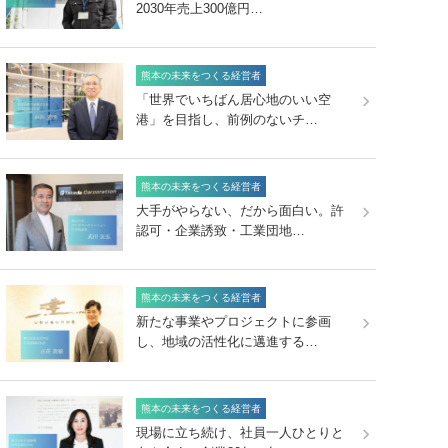
2030年売上300億円…
熊本の未来をつくる経営者
「世界でいちばん居心地のいい空
港」を目指し、前例のないチ…
熊本の未来をつくる経営者
大手がやらない、だから面白い。許
認可・企業誘致・工業団地…
熊本の未来をつくる経営者
新たな事業やプロジェクトに参画
し、地域の活性化に邁進する…
熊本の未来をつくる経営者
現場に立ち続け、社員一人ひとりと