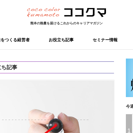
熊本の熱量を届ける
これからのキャリアマガジン
来をつくる経営者
お役立ち記事
セミナー情報
立ち記事
今
1