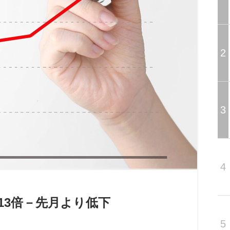
2
3
4
.13倍－先月より低下
5