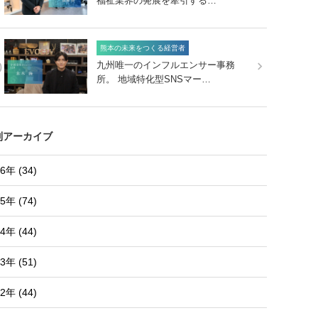
福祉業界の発展を牽引する…
熊本の未来をつくる経営者
0
九州唯一のインフルエンサー事務
所。 地域特化型SNSマー…
別アーカイブ
6年 (34)
5年 (74)
4年 (44)
3年 (51)
2年 (44)