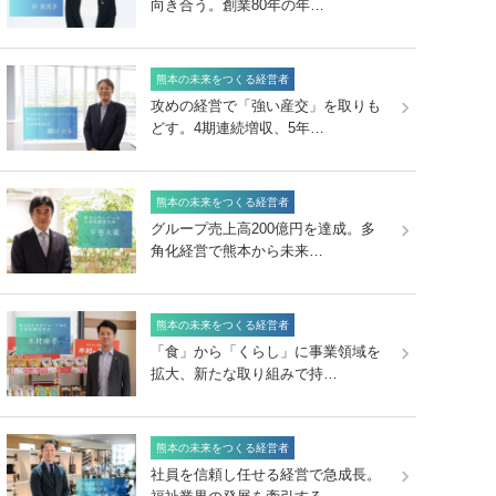
向き合う。創業80年の年…
熊本の未来をつくる経営者
攻めの経営で「強い産交」を取りも
どす。4期連続増収、5年…
熊本の未来をつくる経営者
グループ売上高200億円を達成。多
角化経営で熊本から未来…
熊本の未来をつくる経営者
「食」から「くらし」に事業領域を
拡大、新たな取り組みで持…
熊本の未来をつくる経営者
社員を信頼し任せる経営で急成長。