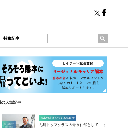
特集記事
週の人気記事
熊本の未来をつくる経営者
九州トップクラスの青果仲卸として