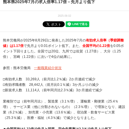
熊本県2025年7月の求人倍率1.17倍－先月より低下
2025.09.02
熊本労働局が2025年8月29日に発表した2025年7月の
有効求人倍率（季節調整
値）は1.17倍
で先月より0.01ポイント低下。また、
全国平均の1.22倍
を0.05ポ
イント下回りました。全国では20位、九州では佐賀（1.27倍）、大分（1.25
倍）、宮崎（1.22倍）に次いで4位の結果に。
参照：熊本労働局
一般職業紹介状況
□有効求人数 33,269人（前月比1.2％減）2か月連続で減少
□有効求職者数 28,442人（前月比0.1％減）3か月ぶりの減少
□新規求人数 11,114人（前年同月比2.3％減）3か月連続で減少
業種別では（前年同月比）、製造業（3.1％増）、運輸業・郵便業（25.4％
増）、サービス業（他に分類されないもの）（2.3％増）、で増加となり、建設
業（6.2％減）、卸売業・小売業（13.6％減）、宿泊業・飲食サービス業
（25.3％減）、医療・福祉（4.3％減）で減少となりました。
▼全国平均は1.22倍で先月と同等、完全失業率は2.3％で先月より低下