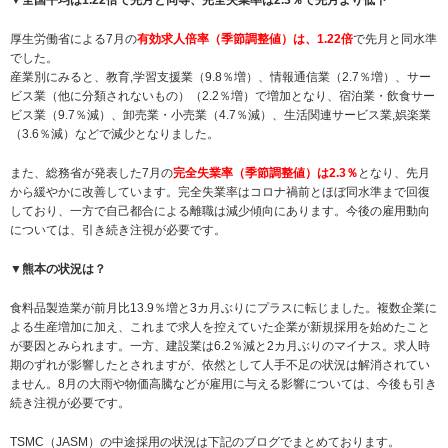
厚生労働省による7月の
有効求人倍率（季節調整値）は、1.22倍
で先月と同水準
でした。
産業別にみると、教育,学習支援業（9.8％増）、情報通信業（2.7％増）、サー
ビス業（他に分類されないもの）（2.2％増）で増加となり、宿泊業・飲食サー
ビス業（9.7％減）、卸売業・小売業（4.7％減）、生活関連サービス業,娯楽業
（3.6％減）などで減少となりました。
また、総務省が発表した7月の
完全失業率（季節調整値）は2.3％
となり、先月
から緩やかに改善しています。完全失業率はコロナ禍前とほぼ同水準まで回復
しており、一方で自己都合による離職は減少傾向にあります。今後の雇用動向
については、引き続き注視が必要です。
▼熊本の状況は？
食料品製造業が前月比13.9％増と3カ月ぶりにプラスに転じました。複数企業に
よる生産増加に加え、これまで求人を控えていた企業が新規採用を始めたこと
が要因とみられます。一方、建設業は6.2％減と2カ月ぶりのマイナス。求人時
期のずれが影響したとされますが、依然として人手不足の状況は解消されてい
ません。8月の大雨や物価高騰などが雇用に与える影響については、今後も引き
続き注視が必要です。
TSMC（JASM）の中途採用の状況は下記のブログでまとめております。