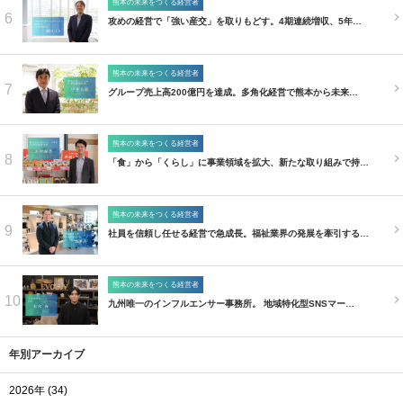
熊本の未来をつくる経営者
6
攻めの経営で「強い産交」を取りもどす。4期連続増収、5年…
熊本の未来をつくる経営者
7
グループ売上高200億円を達成。多角化経営で熊本から未来…
熊本の未来をつくる経営者
8
「食」から「くらし」に事業領域を拡大、新たな取り組みで持…
熊本の未来をつくる経営者
9
社員を信頼し任せる経営で急成長。福祉業界の発展を牽引する…
熊本の未来をつくる経営者
10
九州唯一のインフルエンサー事務所。 地域特化型SNSマー…
年別アーカイブ
2026年 (34)