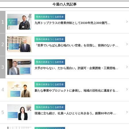
今週の人気記事
熊本の未来をつくる経営者
1
九州トップクラスの青果仲卸として2030年売上300億円…
熊本の未来をつくる経営者
2
「世界でいちばん居心地のいい空港」を目指し、前例のないチ…
熊本の未来をつくる経営者
3
大手がやらない、だから面白い。許認可・企業誘致・工業団地…
熊本の未来をつくる経営者
4
新たな事業やプロジェクトに参画し、地域の活性化に邁進する…
熊本の未来をつくる経営者
5
現場に立ち続け、社員一人ひとりと向き合う。創業80年の年…