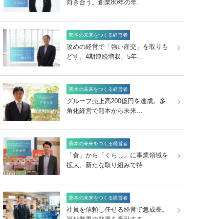
向き合う。創業80年の年…
熊本の未来をつくる経営者
攻めの経営で「強い産交」を取りも
どす。4期連続増収、5年…
熊本の未来をつくる経営者
グループ売上高200億円を達成。多
角化経営で熊本から未来…
熊本の未来をつくる経営者
「食」から「くらし」に事業領域を
拡大、新たな取り組みで持…
熊本の未来をつくる経営者
社員を信頼し任せる経営で急成長。