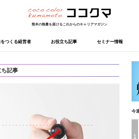
熊本の熱量を届ける
これからのキャリアマガジン
来をつくる経営者
お役立ち記事
セミナー情報
立ち記事
今
1