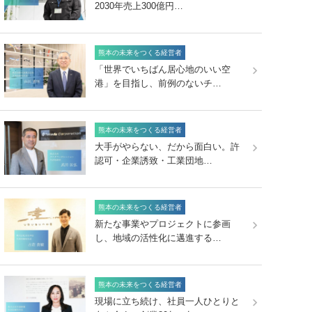
2030年売上300億円…
熊本の未来をつくる経営者
「世界でいちばん居心地のいい空
港」を目指し、前例のないチ…
熊本の未来をつくる経営者
大手がやらない、だから面白い。許
認可・企業誘致・工業団地…
熊本の未来をつくる経営者
新たな事業やプロジェクトに参画
し、地域の活性化に邁進する…
熊本の未来をつくる経営者
現場に立ち続け、社員一人ひとりと