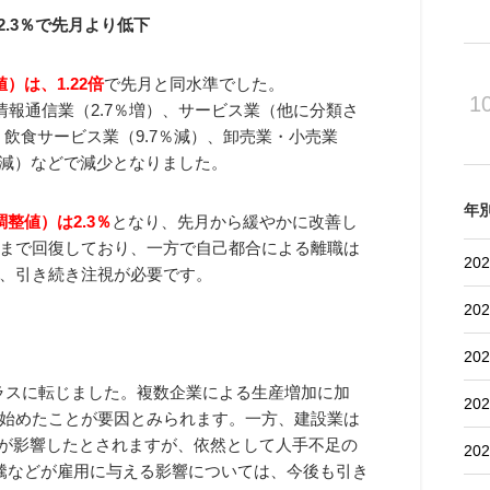
2.3％で先月より低下
）は、1.22倍
で先月と同水準でした。
1
情報通信業（2.7％増）、サービス業（他に分類さ
・飲食サービス業（9.7％減）、卸売業・小売業
6％減）などで減少となりました。
年
整値）は2.3％
となり、先月から緩やかに改善し
まで回復しており、一方で自己都合による離職は
202
、引き続き注視が必要です。
202
202
プラスに転じました。複数企業による生産増加に加
202
始めたことが要因とみられます。一方、建設業は
れが影響したとされますが、依然として人手不足の
202
騰などが雇用に与える影響については、今後も引き