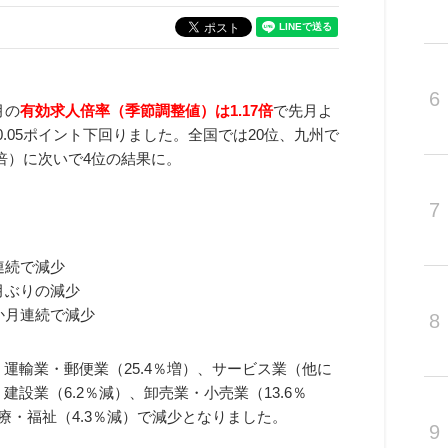
6
月の
有効求人倍率（季節調整値）は1.17倍
で先月よ
0.05ポイント下回りました。全国では20位、九州で
22倍）に次いで4位の結果に。
7
月連続で減少
か月ぶりの減少
3か月連続で減少
8
、運輸業・郵便業（25.4％増）、サービス業（他に
建設業（6.2％減）、卸売業・小売業（13.6％
療・福祉（4.3％減）で減少となりました。
9