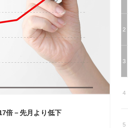
2
3
4
.17倍－先月より低下
5