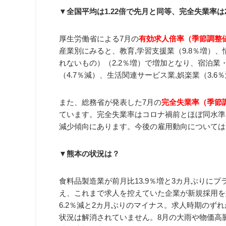
▼全国平均は1.22倍で先月と同等、完全失業率は
厚生労働省による7月の
有効求人倍率（季節調整値
産業別にみると、教育,学習支援業（9.8％増）、
れないもの）（2.2％増）で増加となり、宿泊業
（4.7％減）、生活関連サービス業,娯楽業（3.
また、総務省が発表した7月の
完全失業率（季節調
ています。完全失業率はコロナ禍前とほぼ同水準
減少傾向にあります。今後の雇用動向については
▼熊本の状況は？
食料品製造業が前月比13.9％増と3カ月ぶりに
え、これまで求人を控えていた企業が新規採用を
6.2％減と2カ月ぶりのマイナス。求人時期のず
状況は解消されていません。8月の大雨や物価高