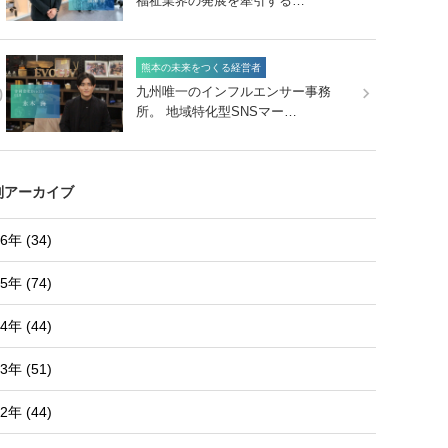
福祉業界の発展を牽引する…
熊本の未来をつくる経営者
0
九州唯一のインフルエンサー事務
所。 地域特化型SNSマー…
別アーカイブ
6年 (34)
5年 (74)
4年 (44)
3年 (51)
2年 (44)