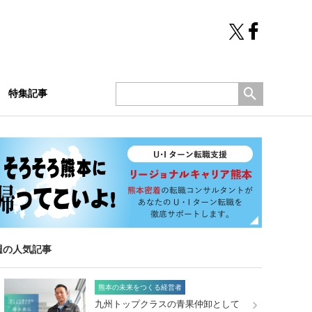
特集記事
週の人気記事
熊本の未来をつくる経営者
九州トップクラスの青果仲卸として