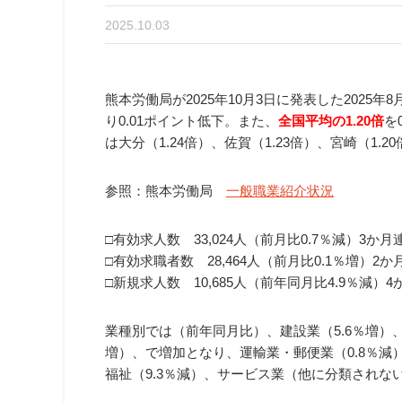
2025.10.03
熊本労働局が2025年10月3日に発表した2025年8
り0.01ポイント低下。また、
全国平均の1.20倍
を
は大分（1.24倍）、佐賀（1.23倍）、宮崎（1.
参照：熊本労働局
一般職業紹介状況
□有効求人数 33,024人（前月比0.7％減）3か
□有効求職者数 28,464人（前月比0.1％増）2
□新規求人数 10,685人（前年同月比4.9％減）
業種別では（前年同月比）、建設業（5.6％増）、
増）、で増加となり、運輸業・郵便業（0.8％減
福祉（9.3％減）、サービス業（他に分類されない