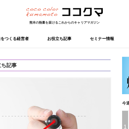
熊本の熱量を届ける
これからのキャリアマガジン
来をつくる経営者
お役立ち記事
セミナー情報
立ち記事
今
1