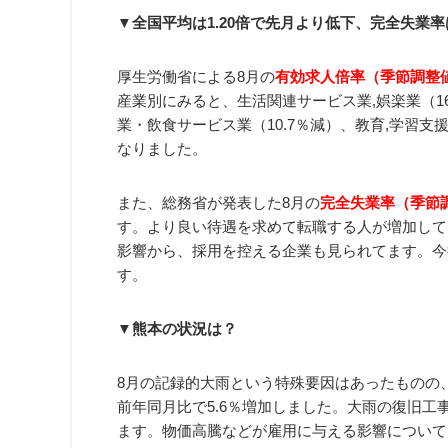
▼全国平均は1.20倍で先月より低下、完全失業率
厚生労働省による8月の
有効求人倍率（季節調整値
産業別にみると、生活関連サービス業,娯楽業（16
業・飲食サービス業（10.7％減）、教育,学習支援
なりました。
また、総務省が発表した8月の
完全失業率（季節調
す。より良い待遇を求めて転職する人が増加して
影響から、採用を控える企業も見られてます。今
す。
▼熊本の状況は？
8月の記録的大雨という特殊要因はあったものの
前年同月比で5.6％増加しました。大雨の復旧
ます。物価高騰などが雇用に与える影響について