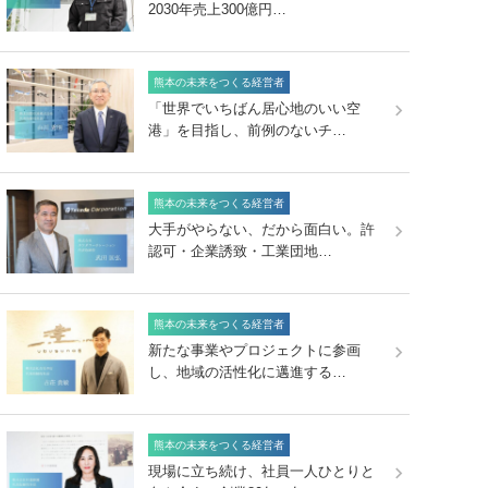
2030年売上300億円…
熊本の未来をつくる経営者
「世界でいちばん居心地のいい空
港」を目指し、前例のないチ…
熊本の未来をつくる経営者
大手がやらない、だから面白い。許
認可・企業誘致・工業団地…
熊本の未来をつくる経営者
新たな事業やプロジェクトに参画
し、地域の活性化に邁進する…
熊本の未来をつくる経営者
現場に立ち続け、社員一人ひとりと