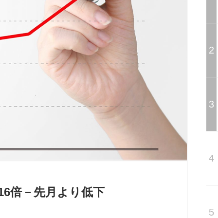
2
3
4
.16倍－先月より低下
5