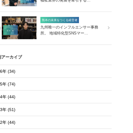
福祉業界の発展を牽引する…
熊本の未来をつくる経営者
0
九州唯一のインフルエンサー事務
所。 地域特化型SNSマー…
別アーカイブ
6年 (34)
5年 (74)
4年 (44)
3年 (51)
2年 (44)