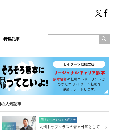
特集記事
週の人気記事
熊本の未来をつくる経営者
九州トップクラスの青果仲卸として