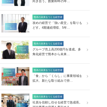
向き合う。創業80年の年…
熊本の未来をつくる経営者
攻めの経営で「強い産交」を取りも
どす。4期連続増収、5年…
熊本の未来をつくる経営者
グループ売上高200億円を達成。多
角化経営で熊本から未来…
熊本の未来をつくる経営者
「食」から「くらし」に事業領域を
拡大、新たな取り組みで持…
熊本の未来をつくる経営者
社員を信頼し任せる経営で急成長。