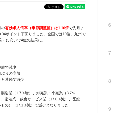
6
月の
有効求人倍率（季節調整値）は1.16倍
で先月よ
0.04ポイント下回りました。全国では19位、九州で
20倍）に次いで4位の結果に。
7
月連続で減少
か月ぶりの増加
4か月連続で減少
8
製造業（1.7％増）、卸売業・小売業（3.7％
）、宿泊業・飲食サービス業（17.6％減）、医療・
もの）（17.1％減）で減少となりました。
9