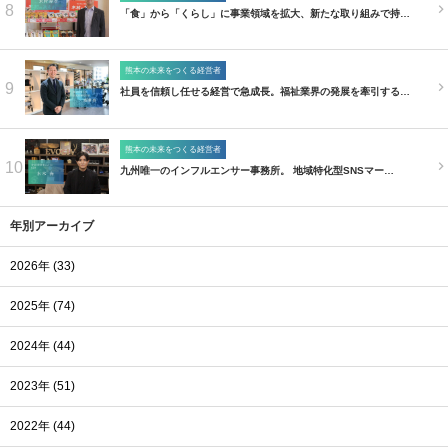
8
「食」から「くらし」に事業領域を拡大、新たな取り組みで持…
熊本の未来をつくる経営者
9
社員を信頼し任せる経営で急成長。福祉業界の発展を牽引する…
熊本の未来をつくる経営者
10
九州唯一のインフルエンサー事務所。 地域特化型SNSマー…
年別アーカイブ
2026年 (33)
2025年 (74)
2024年 (44)
2023年 (51)
2022年 (44)