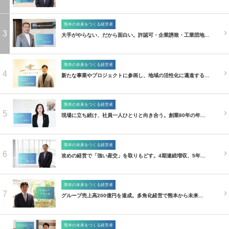
熊本の未来をつくる経営者
3
大手がやらない、だから面白い。許認可・企業誘致・工業団地…
熊本の未来をつくる経営者
4
新たな事業やプロジェクトに参画し、地域の活性化に邁進する…
熊本の未来をつくる経営者
5
現場に立ち続け、社員一人ひとりと向き合う。創業80年の年…
熊本の未来をつくる経営者
6
攻めの経営で「強い産交」を取りもどす。4期連続増収、5年…
熊本の未来をつくる経営者
7
グループ売上高200億円を達成。多角化経営で熊本から未来…
熊本の未来をつくる経営者