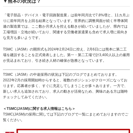
▼熊本の状況は？
「電子部品・デバイス・電子回路製造業」は前年同月比で7.8%増と、11カ月ぶ
りに前年同月を上回る結果となっています。世界的に調整局面が続く半導体関
連の製造業では、ここ数か月求人を控える動きが続いていましたが、県内では
工場増設・立地が続いており、関連する労働者派遣業も含めて求人増に前向き
な見方も多いようです。
TSMC（JASM）の開所式も2024年2月24日に控え、2月6日には熊本に第二工
場を建設することを正式発表しました。第一・第二工場で計3,400人以上の雇用
が見込まれており、引き続き人材の確保が急務となっています。
TSMC（JASM）の中途採用の状況は下記のブログでまとめております。
2022年2月の採用開始時からすると、複数のポジションがクローズになってお
ります。応募者が多く、すぐに充足してしまうことが多々あります。一方で、
新しい求人も追加されており、求人の動きが活発なため、興味のある方は随時
チェックしてみてください。
＜TSMC(JASM)に関する求人情報はこちら＞
TSMC(JASM)の採用に関しては下記のブログで一覧にまとめておりますのでご
覧ください。