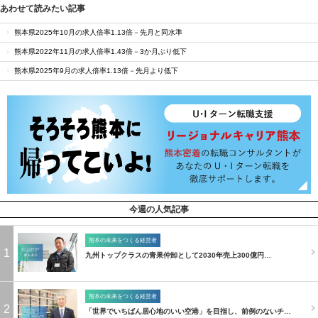
あわせて読みたい記事
熊本県2025年10月の求人倍率1.13倍－先月と同水準
熊本県2022年11月の求人倍率1.43倍－3か月ぶり低下
熊本県2025年9月の求人倍率1.13倍－先月より低下
今週の人気記事
熊本の未来をつくる経営者
1
九州トップクラスの青果仲卸として2030年売上300億円…
熊本の未来をつくる経営者
2
「世界でいちばん居心地のいい空港」を目指し、前例のないチ…