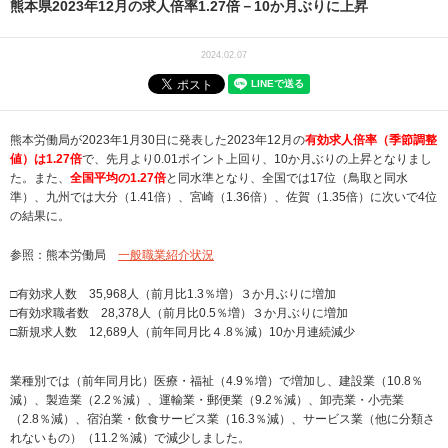
熊本県2023年12月の求人倍率1.27倍－10か月ぶりに上昇
2024.02.07
熊本労働局が2023年1月30日に発表した2023年12月の
有効求人倍率（季節調整
値）は
1.27倍
で、先月より0.01ポイント上回り、10か月ぶりの上昇となりまし
た。また、
全国平均の1.27倍
と同水準となり、全国では17位（鳥取と同水
準）、九州では大分（1.41倍）、宮崎（1.36倍）、佐賀（1.35倍）に次いで4位
の結果に。
参照：熊本労働局
一般職業紹介状況
□有効求人数 35,968人（前月比1.3％増）３か月ぶりに増加
□有効求職者数 28,378人（前月比0.5％増）３か月ぶりに増加
□新規求人数 12,689人（前年同月比４.8％減）10か月連続減少
業種別では（前年同月比）医療・福祉（4.9％増）で増加し、建設業（10.8％
減）、製造業（2.2％減）、運輸業・郵便業（9.2％減）、卸売業・小売業
（2.8％減）、宿泊業・飲食サービス業（16.3％減）、サービス業（他に分類さ
れないもの）（11.2％減）で減少しました。