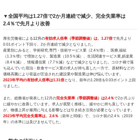
▼全国平均は1.27倍で2か月連続で減少、完全失業率は
2.4％で先月より改善
厚生労働省による
12月の
有効求人倍率（季節調整値）は、1.27倍
で先月より
0.01ポイント下回り、2か月連続で減少となりました。
産業別にみると、学術研究,専門・技術サービス業（2.4％増）、医療,福祉
（1.3％増）で増加となり、製造業（10.5％減）、生活関連サービス業,娯楽業
（8.4％減）、情報通信業（7.7％減）などで減少となりました。コロナ禍で落
ち込んでいた宿泊・飲食サービス業の求人が持ち直した一方で、原材料などの
価格高騰により収益が圧迫された建設業や製造業は伸び悩んでいます。
2023年平均の有効求人倍率は1.31倍
となり、前年の1.28倍を0.03ポイント上回
りました。
また、総務省が発表した12月の
完全失業率（季節調整値）は2.4％
で2か月ぶり
に緩やかに改善しています。求人が底堅く推移し、緩やかに持ち直しています
が、物価上昇が雇用に与える影響などは引き続き注視が必要となっています。
2023年平均完全失業率は、2.6％
（前年と同様）で、コロナ前の2.4％（2019
年）の水準には及びませんでした。