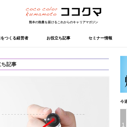
熊本の熱量を届ける
これからのキャリアマガジン
来をつくる経営者
お役立ち記事
セミナー情報
立ち記事
今
1