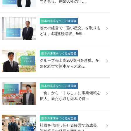
向き合う。創業80年の年…
熊本の未来をつくる経営者
攻めの経営で「強い産交」を取りも
どす。4期連続増収、5年…
熊本の未来をつくる経営者
グループ売上高200億円を達成。多
角化経営で熊本から未来…
熊本の未来をつくる経営者
「食」から「くらし」に事業領域を
拡大、新たな取り組みで持…
熊本の未来をつくる経営者
社員を信頼し任せる経営で急成長。