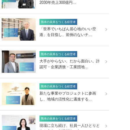
2030年売上300億円…
熊本の未来をつくる経営者
「世界でいちばん居心地のいい空
港」を目指し、前例のないチ…
熊本の未来をつくる経営者
大手がやらない、だから面白い。許
認可・企業誘致・工業団地…
熊本の未来をつくる経営者
新たな事業やプロジェクトに参画
し、地域の活性化に邁進する…
熊本の未来をつくる経営者
現場に立ち続け、社員一人ひとりと