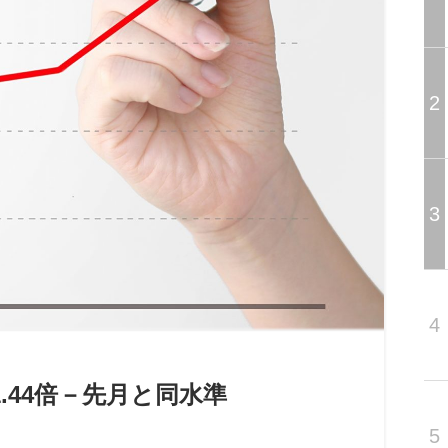
2
3
4
1.44倍－先月と同水準
5