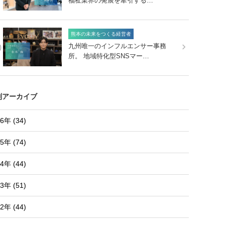
福祉業界の発展を牽引する…
熊本の未来をつくる経営者
0
九州唯一のインフルエンサー事務
所。 地域特化型SNSマー…
別アーカイブ
6年 (34)
5年 (74)
4年 (44)
3年 (51)
2年 (44)