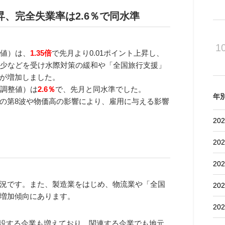
昇、完全失業率は2.6％で同水準
1
整値）は、
1.35倍
で先月より0.01ポイント上昇し、
減少などを受け水際対策の緩和や「全国旅行支援」
が増加しました。
節調整値）は
2.6％
で、先月と同水準でした。
年
の第8波や物価高の影響により、雇用に与える影響
202
202
202
況です。また、製造業をはじめ、物流業や「全国
202
増加傾向にあります。
202
増設する企業も増えており、関連する企業でも地元