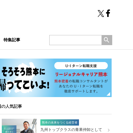
特集記事
週の人気記事
熊本の未来をつくる経営者
九州トップクラスの青果仲卸として