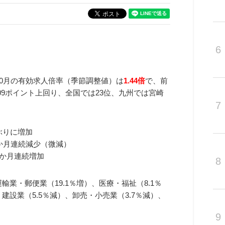
6
2年10月の有効求人倍率（季節調整値）は
1.44倍
で、前
.09ポイント上回り、全国では23位、九州では宮崎
7
月ぶりに増加
）2か月連続減少（微減）
20か月連続増加
8
輸業・郵便業（19.1％増）、医療・福祉（8.1％
建設業（5.5％減）、卸売・小売業（3.7％減）、
9