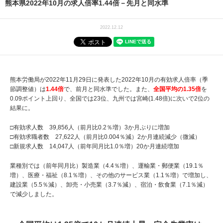
熊本県2022年10月の求人倍率1.44倍－先月と同水準
2022.12.12
熊本労働局が2022年11月29日に発表した2022年10月の有効求人倍率（季
節調整値）は
1.44倍
で、前月と同水準でした。また、
全国平均の1.35倍
を
0.09ポイント上回り、全国では23位、九州では宮崎(1.48倍)に次いで2位の
結果に。
□有効求人数 39,856人（前月比0.2％増）3か月ぶりに増加
□有効求職者数 27,622人（前月比0.004％減）2か月連続減少（微減）
□新規求人数 14,047人（前年同月比1.0％増）20か月連続増加
業種別では（前年同月比）製造業（4.4％増）、運輸業・郵便業（19.1％
増）、医療・福祉（8.1％増）、その他のサービス業（1.1％増）で増加し、
建設業（5.5％減）、卸売・小売業（3.7％減）、宿泊・飲食業（7.1％減）
で減少しました。