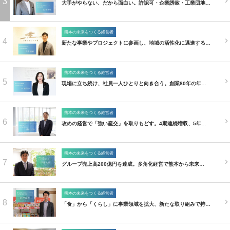
3
大手がやらない、だから面白い。許認可・企業誘致・工業団地…
熊本の未来をつくる経営者
4
新たな事業やプロジェクトに参画し、地域の活性化に邁進する…
熊本の未来をつくる経営者
5
現場に立ち続け、社員一人ひとりと向き合う。創業80年の年…
熊本の未来をつくる経営者
6
攻めの経営で「強い産交」を取りもどす。4期連続増収、5年…
熊本の未来をつくる経営者
7
グループ売上高200億円を達成。多角化経営で熊本から未来…
熊本の未来をつくる経営者
8
「食」から「くらし」に事業領域を拡大、新たな取り組みで持…