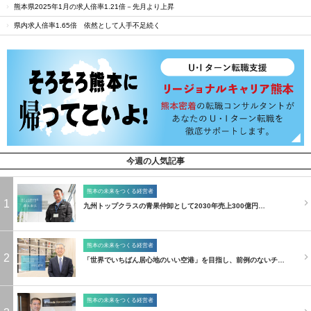
熊本県2025年1月の求人倍率1.21倍－先月より上昇
県内求人倍率1.65倍 依然として人手不足続く
今週の人気記事
熊本の未来をつくる経営者
1
九州トップクラスの青果仲卸として2030年売上300億円…
熊本の未来をつくる経営者
2
「世界でいちばん居心地のいい空港」を目指し、前例のないチ…
熊本の未来をつくる経営者