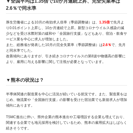
▼全国平均は1.35倍で10か月連続上昇、完全失業率は
2.6％で同水準
厚生労働省による10月の有効求人倍率（季節調整値）は、
1.35倍
で先月よ
り0.01ポイント上昇し、10か月連続で上昇。新型コロナウイルス感染の減
少などを受け水際対策の緩和や「全国旅行支援」などもあり、宿泊・飲食サ
ービス業を中心に求人が増加しました。
また、総務省が発表した10月の完全失業率（季節調整値）は
2.6％
で、先月
と同水準でした。
改善傾向にありますが、引き続きコロナウイルスの第8波や物価高の影響に
より、雇用に与える影響に関して注視が必要となっています。
▼熊本の状況は？
半導体関連の製造業を中心に活況が続いている状況です。また、製造業をは
じめ、物流業や「全国旅行支援」の影響を受けた宿泊業でも新規求人が増加
傾向にあります。
TSMC進出に伴い、県外企業の熊本進出や工場増設する企業も増えており、
関連する企業でも地元採用を検討しているため、熊本の雇用拡大はしばらく
続きそうです。