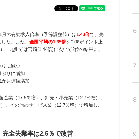
6
2年11月の有効求人倍率（季節調整値）は
1.43倍
で、先
ました。また、
全国平均の1.35倍
を0.08ポイント上
、九州では宮崎(1.44倍)に次いで2位の結果に。
7
月ぶりに減少
か月ぶりに増加
21か月連続増加
造業（17.5％増）、卸売・小売業（12.7％増）、
8
増）、その他のサービス業（12.7％増）で増加し、
、完全失業率は2.5％で改善
9