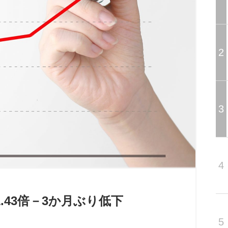
2
3
4
1.43倍－3か月ぶり低下
5