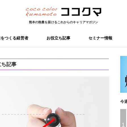
熊本の熱量を届ける
これからのキャリアマガジン
来をつくる経営者
お役立ち記事
セミナー情報
立ち記事
今
1