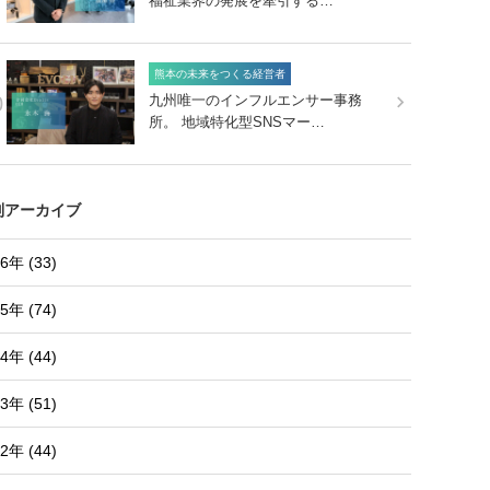
福祉業界の発展を牽引する…
熊本の未来をつくる経営者
0
九州唯一のインフルエンサー事務
所。 地域特化型SNSマー…
別アーカイブ
6年 (33)
5年 (74)
4年 (44)
3年 (51)
2年 (44)