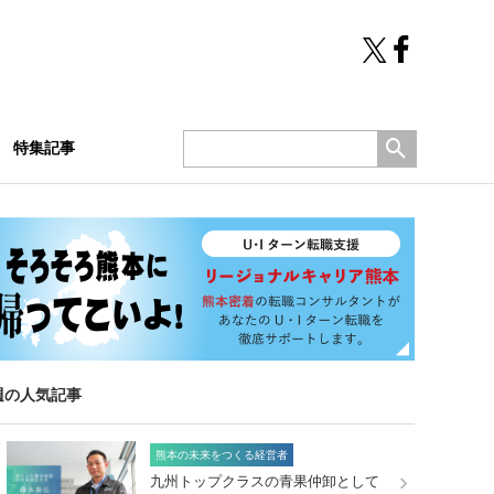
特集記事
週の人気記事
熊本の未来をつくる経営者
九州トップクラスの青果仲卸として