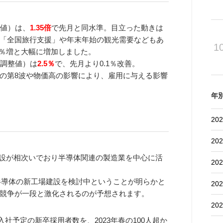
整値）は、
1.35倍
で先月と同水準。目立った動きは
「全国旅行支援」や年末年始の観光需要などもあ
1
2％増と大幅に増加しました。
節調整値）は
2.5％
で、先月より0.1％改善。
の第8波や物価高の影響により、雇用に与える影響
年
202
202
増設が相次いでおり半導体関連の製造業を中心に活
202
に半導体の新工場建設を検討中ということが明らかと
202
競争が一段と激化されるのが予想されます。
202
春入社予定の新卒採用者数を、2023年春の100人超か