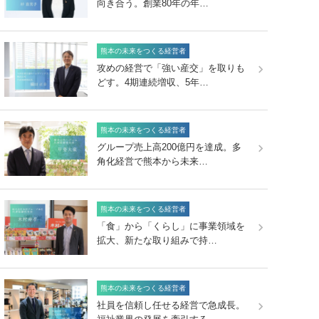
向き合う。創業80年の年…
熊本の未来をつくる経営者
攻めの経営で「強い産交」を取りも
どす。4期連続増収、5年…
熊本の未来をつくる経営者
グループ売上高200億円を達成。多
角化経営で熊本から未来…
熊本の未来をつくる経営者
「食」から「くらし」に事業領域を
拡大、新たな取り組みで持…
熊本の未来をつくる経営者
社員を信頼し任せる経営で急成長。