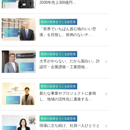
2030年売上300億円…
熊本の未来をつくる経営者
「世界でいちばん居心地のいい空
港」を目指し、前例のないチ…
熊本の未来をつくる経営者
大手がやらない、だから面白い。許
認可・企業誘致・工業団地…
熊本の未来をつくる経営者
新たな事業やプロジェクトに参画
し、地域の活性化に邁進する…
熊本の未来をつくる経営者
現場に立ち続け、社員一人ひとりと