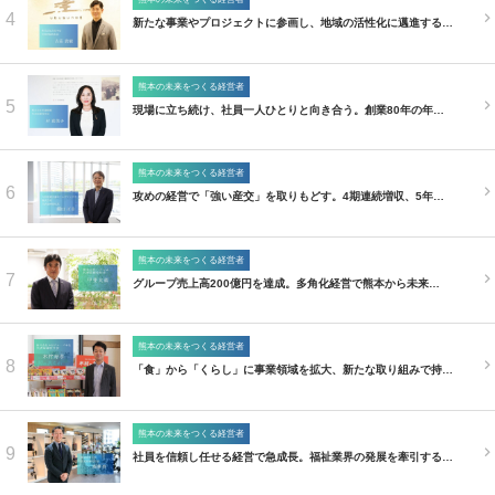
4
新たな事業やプロジェクトに参画し、地域の活性化に邁進する…
熊本の未来をつくる経営者
5
現場に立ち続け、社員一人ひとりと向き合う。創業80年の年…
熊本の未来をつくる経営者
6
攻めの経営で「強い産交」を取りもどす。4期連続増収、5年…
熊本の未来をつくる経営者
7
グループ売上高200億円を達成。多角化経営で熊本から未来…
熊本の未来をつくる経営者
8
「食」から「くらし」に事業領域を拡大、新たな取り組みで持…
熊本の未来をつくる経営者
9
社員を信頼し任せる経営で急成長。福祉業界の発展を牽引する…