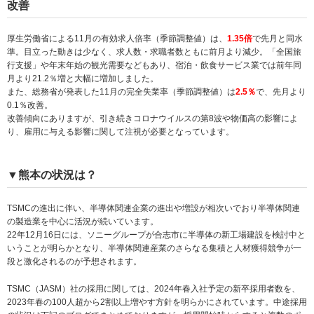
改善
厚生労働省による11月の有効求人倍率（季節調整値）は、
1.35倍
で先月と同水
準。目立った動きは少なく、求人数・求職者数ともに前月より減少。「全国旅
行支援」や年末年始の観光需要などもあり、宿泊・飲食サービス業では前年同
月より21.2％増と大幅に増加しました。
また、総務省が発表した11月の完全失業率（季節調整値）は
2.5％
で、先月より
0.1％改善。
改善傾向にありますが、引き続きコロナウイルスの第8波や物価高の影響によ
り、雇用に与える影響に関して注視が必要となっています。
▼熊本の状況は？
TSMCの進出に伴い、半導体関連企業の進出や増設が相次いでおり半導体関連
の製造業を中心に活況が続いています。
22年12月16日には、ソニーグループが合志市に半導体の新工場建設を検討中と
いうことが明らかとなり、半導体関連産業のさらなる集積と人材獲得競争が一
段と激化されるのが予想されます。
TSMC（JASM）社の採用に関しては、2024年春入社予定の新卒採用者数を、
2023年春の100人超から2割以上増やす方針を明らかにされています。中途採用