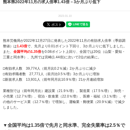
熊本県2022年11月の求人倍率1.43倍－3か月ぶり低下
2023.01.10
熊本労働局が2022年12月27日に発表した2022年11月の有効求人倍率（季節調
整値）は
1.43倍
で、先月より0.01ポイント下回り、3か月ぶりに低下しました。
また、
全国平均の1.35倍
を0.08ポイント上回り、全国では20位（山梨・愛知・
三重と同水準）、九州では宮崎(1.44倍)に次いで2位の結果に。
□有効求人数 39,774人（前月比0.2％減）2か月ぶりに減少
□有効求職者数 27,771人（前月比0.5％増）3か月ぶりに増加
□新規求人数 13,931人（前年同月比10.9％増）21か月連続増加
業種別では（前年同月比）建設業（21.9％増）、製造業（17.5％増）、卸売・
小売業（12.7％増）、宿泊・飲食業（22.0％増）、医療・福祉（3.1％増）、そ
の他のサービス業（12.7％増）で増加し、運輸業・郵便業（20.9％減）で減少
しました。
▼全国平均は1.35倍で先月と同水準、完全失業率は2.5％で