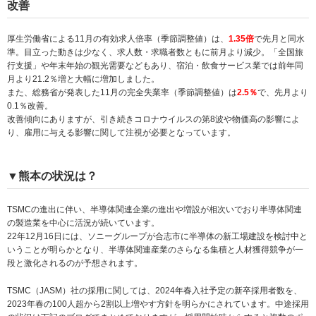
改善
厚生労働省による11月の有効求人倍率（季節調整値）は、
1.35倍
で先月と同水
準。目立った動きは少なく、求人数・求職者数ともに前月より減少。「全国旅
行支援」や年末年始の観光需要などもあり、宿泊・飲食サービス業では前年同
月より21.2％増と大幅に増加しました。
また、総務省が発表した11月の完全失業率（季節調整値）は
2.5％
で、先月より
0.1％改善。
改善傾向にありますが、引き続きコロナウイルスの第8波や物価高の影響によ
り、雇用に与える影響に関して注視が必要となっています。
▼熊本の状況は？
TSMCの進出に伴い、半導体関連企業の進出や増設が相次いでおり半導体関連
の製造業を中心に活況が続いています。
22年12月16日には、ソニーグループが合志市に半導体の新工場建設を検討中と
いうことが明らかとなり、半導体関連産業のさらなる集積と人材獲得競争が一
段と激化されるのが予想されます。
TSMC（JASM）社の採用に関しては、2024年春入社予定の新卒採用者数を、
2023年春の100人超から2割以上増やす方針を明らかにされています。中途採用