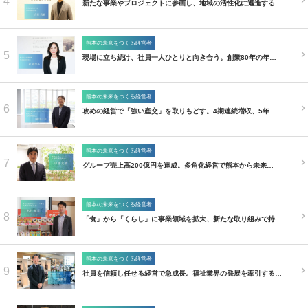
4
新たな事業やプロジェクトに参画し、地域の活性化に邁進する…
熊本の未来をつくる経営者
5
現場に立ち続け、社員一人ひとりと向き合う。創業80年の年…
熊本の未来をつくる経営者
6
攻めの経営で「強い産交」を取りもどす。4期連続増収、5年…
熊本の未来をつくる経営者
7
グループ売上高200億円を達成。多角化経営で熊本から未来…
熊本の未来をつくる経営者
8
「食」から「くらし」に事業領域を拡大、新たな取り組みで持…
熊本の未来をつくる経営者
9
社員を信頼し任せる経営で急成長。福祉業界の発展を牽引する…