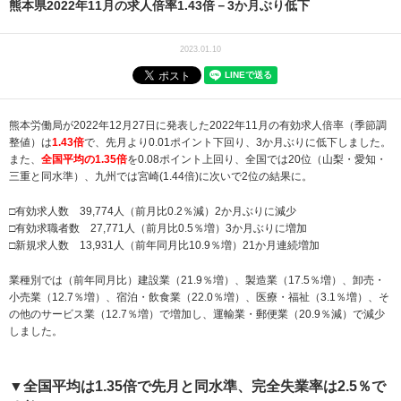
熊本県2022年11月の求人倍率1.43倍－3か月ぶり低下
2023.01.10
熊本労働局が2022年12月27日に発表した2022年11月の有効求人倍率（季節調
整値）は
1.43倍
で、先月より0.01ポイント下回り、3か月ぶりに低下しました。
また、
全国平均の1.35倍
を0.08ポイント上回り、全国では20位（山梨・愛知・
三重と同水準）、九州では宮崎(1.44倍)に次いで2位の結果に。
□有効求人数 39,774人（前月比0.2％減）2か月ぶりに減少
□有効求職者数 27,771人（前月比0.5％増）3か月ぶりに増加
□新規求人数 13,931人（前年同月比10.9％増）21か月連続増加
業種別では（前年同月比）建設業（21.9％増）、製造業（17.5％増）、卸売・
小売業（12.7％増）、宿泊・飲食業（22.0％増）、医療・福祉（3.1％増）、そ
の他のサービス業（12.7％増）で増加し、運輸業・郵便業（20.9％減）で減少
しました。
▼全国平均は1.35倍で先月と同水準、完全失業率は2.5％で