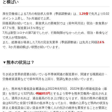
と横ばい
厚生労働省による7月の有効求人倍率（季節調整値）は、
1.29倍
で先月より0.02
ポイント上昇し、7か月連続で上昇。
回復基調が続いており、新規求人の業種別では（前年同月比）宿泊・飲食業が
47.7％増、製造業14.5％増など
7月は新型コロナの第7波でしたが、行動制限がなかったため、宿泊・飲食など
で求人が増加傾向。
また、総務省が発表した7月の完全失業率（季節調整値）は先月と同様
2.6％
で、3か月連続横ばい状態が続いています。
▼熊本の状況は？
引き続き世界的需要が続いている半導体関連の製造業や、関連する職業紹介・
労働者派遣業などで前年同月を上回り、堅調な動きが続いています。
また、熊本地方最低賃金審議会は2022年8月5日、2022年度の県最低賃金（最
賃）を現行より32円高い
時給853円
とするよう答申を熊本労働局へ提出されま
した。適用されれば、過去最高の引き上げ額となります。現在の熊本の最低賃
金は821円と全国で2番目の低水準となっており、物価の上昇など県内の状況を
踏まえ最低賃金に近い賃金水準で働く人の生計の維持を重視することが要因と