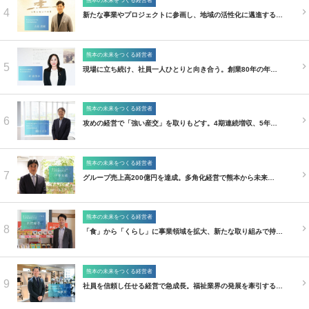
熊本の未来をつくる経営者
4
新たな事業やプロジェクトに参画し、地域の活性化に邁進する…
熊本の未来をつくる経営者
5
現場に立ち続け、社員一人ひとりと向き合う。創業80年の年…
熊本の未来をつくる経営者
6
攻めの経営で「強い産交」を取りもどす。4期連続増収、5年…
熊本の未来をつくる経営者
7
グループ売上高200億円を達成。多角化経営で熊本から未来…
熊本の未来をつくる経営者
8
「食」から「くらし」に事業領域を拡大、新たな取り組みで持…
熊本の未来をつくる経営者
9
社員を信頼し任せる経営で急成長。福祉業界の発展を牽引する…