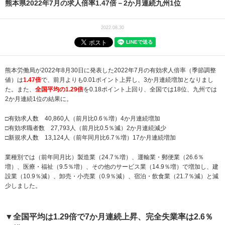
熊本県2022年7月の求人倍率1.47倍－2か月連続九州1位
2022.08.30
熊本労働局が2022年8月30日に発表した2022年7月の有効求人倍率（季節調整
値）は
1.47倍
で、前月よりも0.01ポイント上昇し、3か月連続増加となりまし
た。また、
全国平均の1.29倍
を0.18ポイント上回り、全国では18位、九州では
2か月連続1位の結果に。
□有効求人数 40,860人（前月比0.6％増）4か月連続増加
□有効求職者数 27,793人（前月比0.5％減）2か月連続減少
□新規求人数 13,124人（前年同月比6.7％増）17か月連続増加
業種別では（前年同月比）製造業（24.7％増）、運輸業・郵便業（26.6％
増）、医療・福祉（9.5％増）、その他のサービス業（14.9％増）で増加し、建
設業（10.9％減）、卸売・小売業（0.9％減）、宿泊・飲食業（21.7％減）と減
少しました。
▼全国平均は1.29倍で7か月連続上昇、完全失業率は2.6％