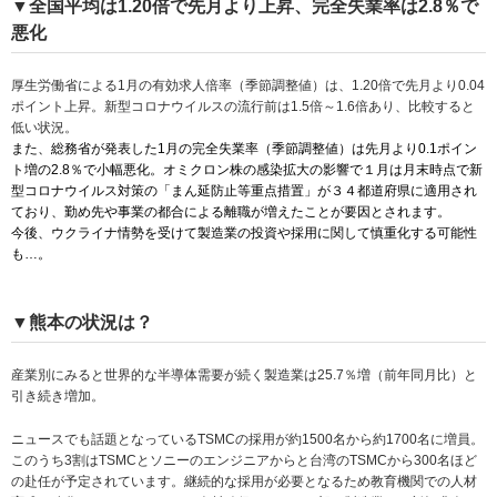
▼全国平均は1.20倍で先月より上昇、完全失業率は2.8％で
悪化
厚生労働省による1月の有効求人倍率（季節調整値）は、1.20倍で先月より0.04
ポイント上昇。新型コロナウイルスの流行前は1.5倍～1.6倍あり、比較すると
低い状況。
また、総務省が発表した1月の完全失業率（季節調整値）は先月より0.1ポイン
ト増の2.8％で小幅悪化。オミクロン株の感染拡大の影響で１月は月末時点で新
型コロナウイルス対策の「まん延防止等重点措置」が３４都道府県に適用され
ており、勤め先や事業の都合による離職が増えたことが要因とされます。
今後、ウクライナ情勢を受けて製造業の投資や採用に関して慎重化する可能性
も…。
▼熊本の状況は？
産業別にみると世界的な半導体需要が続く製造業は25.7％増（前年同月比）と
引き続き増加。
ニュースでも話題となっているTSMCの採用が約1500名から約1700名に増員。
このうち3割はTSMCとソニーのエンジニアからと台湾のTSMCから300名ほど
の赴任が予定されています。継続的な採用が必要となるため教育機関での人材