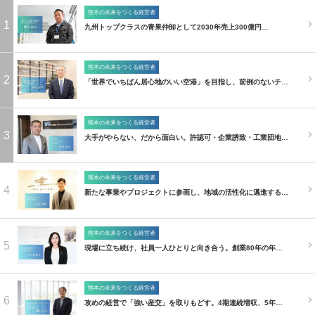
熊本の未来をつくる経営者
1
九州トップクラスの青果仲卸として2030年売上300億円…
熊本の未来をつくる経営者
2
「世界でいちばん居心地のいい空港」を目指し、前例のないチ…
熊本の未来をつくる経営者
3
大手がやらない、だから面白い。許認可・企業誘致・工業団地…
熊本の未来をつくる経営者
4
新たな事業やプロジェクトに参画し、地域の活性化に邁進する…
熊本の未来をつくる経営者
5
現場に立ち続け、社員一人ひとりと向き合う。創業80年の年…
熊本の未来をつくる経営者
6
攻めの経営で「強い産交」を取りもどす。4期連続増収、5年…