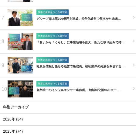
熊本の未来をつくる経営者
7
グループ売上高200億円を達成。多角化経営で熊本から未来…
熊本の未来をつくる経営者
8
「食」から「くらし」に事業領域を拡大、新たな取り組みで持…
熊本の未来をつくる経営者
9
社員を信頼し任せる経営で急成長。福祉業界の発展を牽引する…
熊本の未来をつくる経営者
10
九州唯一のインフルエンサー事務所。 地域特化型SNSマー…
年別アーカイブ
2026年 (34)
2025年 (74)