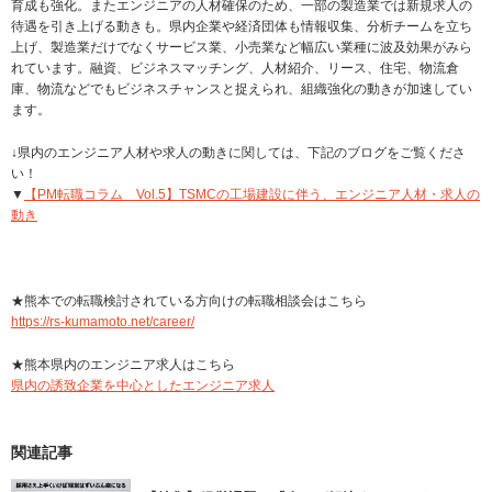
育成も強化。またエンジニアの人材確保のため、一部の製造業では新規求人の
待遇を引き上げる動きも。県内企業や経済団体も情報収集、分析チームを立ち
上げ、製造業だけでなくサービス業、小売業など幅広い業種に波及効果がみら
れています。融資、ビジネスマッチング、人材紹介、リース、住宅、物流倉
庫、物流などでもビジネスチャンスと捉えられ、組織強化の動きが加速してい
ます。
↓県内のエンジニア人材や求人の動きに関しては、下記のブログをご覧くださ
い！
▼
【PM転職コラム Vol.5】TSMCの工場建設に伴う、エンジニア人材・求人の
動き
★熊本での転職検討されている方向けの転職相談会はこちら
https://rs-kumamoto.net/career/
★熊本県内のエンジニア求人はこちら
県内の誘致企業を中心としたエンジニア求人
関連記事