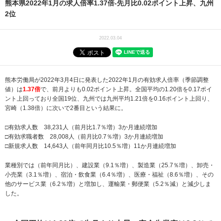
熊本県2022年1月の求人倍率1.37倍‐先月比0.02ポイント上昇、九州
2位
2022.03.04
熊本労働局が2022年3月4日に発表した2022年1月の有効求人倍率（季節調整
値）は
1.37倍
で、前月よりも0.02ポイント上昇。全国平均の1.20倍を0.17ポイ
ント上回っており全国19位、九州では九州平均1.21倍を0.16ポイント上回り、
宮崎（1.38倍）に次いで2番目という結果に。
□有効求人数 38,231人（前月比1.7％増）3か月連続増加
□有効求職者数 28,008人（前月比0.7％増）3か月連続増加
□新規求人数 14,643人（前年同月比10.5％増）11か月連続増加
業種別では（前年同月比）、建設業（9.1％増）、製造業（25.7％増）、卸売・
小売業（3.1％増）、宿泊・飲食業（6.4％増）、医療・福祉（8.6％増）、その
他のサービス業（6.2％増）と増加し、運輸業・郵便業（5.2％減）と減少しま
した。