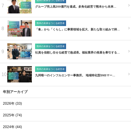
熊本の未来をつくる経営者
7
グループ売上高200億円を達成。多角化経営で熊本から未来…
熊本の未来をつくる経営者
8
「食」から「くらし」に事業領域を拡大、新たな取り組みで持…
熊本の未来をつくる経営者
9
社員を信頼し任せる経営で急成長。福祉業界の発展を牽引する…
熊本の未来をつくる経営者
10
九州唯一のインフルエンサー事務所。 地域特化型SNSマー…
年別アーカイブ
2026年 (33)
2025年 (74)
2024年 (44)