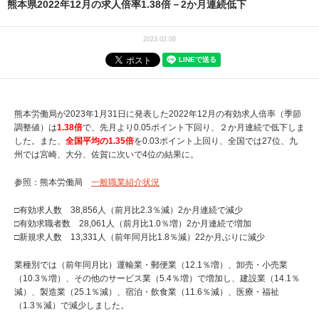
熊本県2022年12月の求人倍率1.38倍－2か月連続低下
2023.02.08
熊本労働局が2023年1月31日に発表した2022年12月の有効求人倍率（季節
調整値）は
1.38倍
で、先月より0.05ポイント下回り、２か月連続で低下しま
した。また、
全国平均の1.35倍
を0.03ポイント上回り、全国では27位、九
州では宮崎、大分、佐賀に次いで4位の結果に。
参照：熊本労働局
一般職業紹介状況
□有効求人数 38,856人（前月比2.3％減）2か月連続で減少
□有効求職者数 28,061人（前月比1.0％増）2か月連続で増加
□新規求人数 13,331人（前年同月比1.8％減）22か月ぶりに減少
業種別では（前年同月比）運輸業・郵便業（12.1％増）、卸売・小売業
（10.3％増）、その他のサービス業（5.4％増）で増加し、建設業（14.1％
減）、製造業（25.1％減）、宿泊・飲食業（11.6％減）、医療・福祉
（1.3％減）で減少しました。