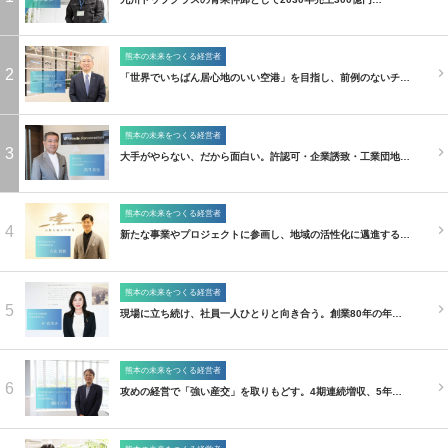
熊本の未来をつくる経営者
2
「世界でいちばん居心地のいい空港」を目指し、前例のないチ…
熊本の未来をつくる経営者
3
大手がやらない、だから面白い。許認可・企業誘致・工業団地…
熊本の未来をつくる経営者
4
新たな事業やプロジェクトに参画し、地域の活性化に邁進する…
熊本の未来をつくる経営者
5
現場に立ち続け、社員一人ひとりと向き合う。創業80年の年…
熊本の未来をつくる経営者
6
攻めの経営で「強い産交」を取りもどす。4期連続増収、5年…