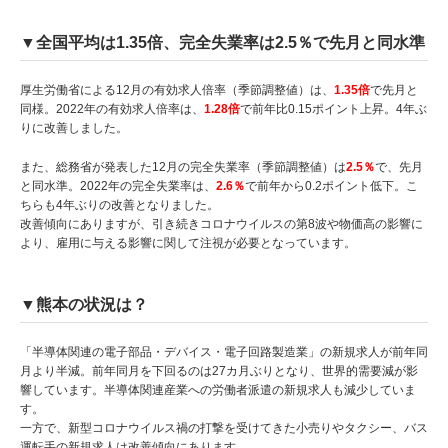
▼全国平均は1.35倍、完全失業率は2.5％で先月と同水準
厚生労働省による12月の有効求人倍率（季節調整値）は、
1.35倍
で先月と
同様。2022年の有効求人倍率は、
1.28倍
で前年比0.15ポイント上昇。4年ぶ
りに改善しました。
また、総務省が発表した12月の完全失業率（季節調整値）は
2.5％
で、先月
と同水準。2022年の完全失業率は、
2.6％
で前年から0.2ポイント低下。こ
ちらも4年ぶりの改善となりました。
改善傾向にありますが、引き続きコロナウイルスの第8波や物価高の影響に
より、雇用に与える影響に関して注視が必要となっています。
▼熊本の状況は？
「半導体関連の電子部品・デバイス・電子回路製造業」の新規求人が前年同
月より半減。前年同月を下回るのは27カ月ぶりとなり、世界的需要減が影
響しています。半導体関連産業への労働者派遣の新規求人も減少していま
す。
一方で、新型コロナウイルス禍の打撃を受けてきた小売りやタクシー、バス
運転手の新規求人は改善傾向にあります。