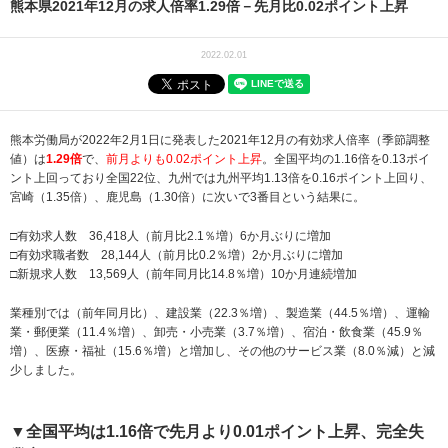
熊本県2021年12月の求人倍率1.29倍－先月比0.02ポイント上昇
2022.02.01
熊本労働局が2022年2月1日に発表した2021年12月の有効求人倍率（季節調整
値）は
1.29倍
で、
前月よりも0.02ポイント上昇
。全国平均の1.16倍を0.13ポイ
ント上回っており全国22位、九州では九州平均1.13倍を0.16ポイント上回り、
宮崎（1.35倍）、鹿児島（1.30倍）に次いで3番目という結果に。
□有効求人数 36,418人（前月比2.1％増）6か月ぶりに増加
□有効求職者数 28,144人（前月比0.2％増）2か月ぶりに増加
□新規求人数 13,569人（前年同月比14.8％増）10か月連続増加
業種別では（前年同月比）、建設業（22.3％増）、製造業（44.5％増）、運輸
業・郵便業（11.4％増）、卸売・小売業（3.7％増）、宿泊・飲食業（45.9％
増）、医療・福祉（15.6％増）と増加し、その他のサービス業（8.0％減）と減
少しました。
▼全国平均は1.16倍で先月より0.01ポイント上昇、完全失