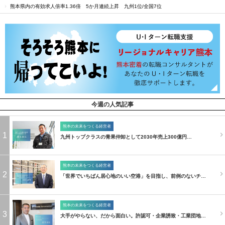
熊本県内の有効求人倍率1.36倍 5か月連続上昇 九州1位/全国7位
今週の人気記事
熊本の未来をつくる経営者
1
九州トップクラスの青果仲卸として2030年売上300億円…
熊本の未来をつくる経営者
2
「世界でいちばん居心地のいい空港」を目指し、前例のないチ…
熊本の未来をつくる経営者
3
大手がやらない、だから面白い。許認可・企業誘致・工業団地…