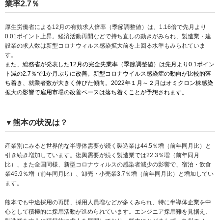
業率2.7％
厚生労働省による12月の有効求人倍率（季節調整値）は、1.16倍で先月より
0.01ポイント上昇。経済活動再開などで持ち直しの動きがみられ、製造業・建
設業の求人数は新型コロナウィルス感染拡大前を上回る水準もみられていま
す。
また、総務省が発表した12月の完全失業率（季節調整値）は先月より0.1ポイン
ト減の2.7％で1か月ぶりに改善。新型コロナウイルス感染症の動向が比較的落
ち着き、就業者数が大きく伸びた傾向。2022年１月～２月はオミクロン株感染
拡大の影響で雇用市場の改善ペースは落ち着くことが予想されます。
▼熊本の状況は？
産業別にみると世界的な半導体需要が続く製造業は44.5％増（前年同月比）と
引き続き増加しています。復興需要が続く製造業では22.3％増（前年同月
比）、また全国同様、新型コロナウィルスの感染者減少の影響で、宿泊・飲食
業45.9％増（前年同月比）、卸売・小売業3.7％増（前年同月比）と増加してい
ます。
熊本でも中途採用の再開、採用人員増などが多くみられ、特に半導体企業を中
心として積極的に採用活動が進められています。エンジニア採用難を見据え、