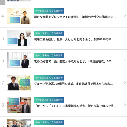
熊本の未来をつくる経営者
4
新たな事業やプロジェクトに参画し、地域の活性化に邁進する…
熊本の未来をつくる経営者
5
現場に立ち続け、社員一人ひとりと向き合う。創業80年の年…
熊本の未来をつくる経営者
6
攻めの経営で「強い産交」を取りもどす。4期連続増収、5年…
熊本の未来をつくる経営者
7
グループ売上高200億円を達成。多角化経営で熊本から未来…
熊本の未来をつくる経営者
8
「食」から「くらし」に事業領域を拡大、新たな取り組みで持…
熊本の未来をつくる経営者