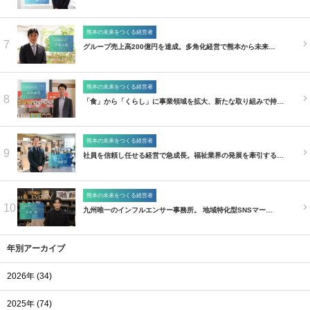
熊本の未来をつくる経営者
7
グループ売上高200億円を達成。多角化経営で熊本から未来…
熊本の未来をつくる経営者
8
「食」から「くらし」に事業領域を拡大、新たな取り組みで持…
熊本の未来をつくる経営者
9
社員を信頼し任せる経営で急成長。福祉業界の発展を牽引する…
熊本の未来をつくる経営者
10
九州唯一のインフルエンサー事務所。 地域特化型SNSマー…
年別アーカイブ
2026年 (34)
2025年 (74)