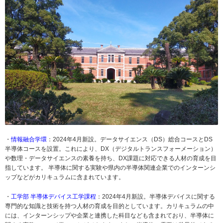
・
情報融合学環
：
2024年4月新設。データサイエンス（DS）総合コースとDS
半導体コースを設置。これにより、DX（デジタルトランスフォーメーション）
や数理・データサイエンスの素養を持ち、DX課題に対応できる人材の育成を目
指しています。
​半導体に関する実験や県内の半導体関連企業でのインターンシ
ップなどがカリキュラムに含まれています。
・
工学部 半導体デバイス工学課程
：
2024年4月新設。半導体デバイスに関する
専門的な知識と技術を持つ人材の育成を目的としています。カリキュラムの中
には、インターンシップや企業と連携した科目なども含まれており、半導体に