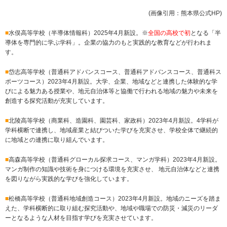
(画像引用：熊本県公式HP)
■
水俣高等学校（半導体情報科）
2025年4月新設。※
全国の高校で初
となる「半
導体を専門的に学ぶ学科」。企業の協力のもと実践的な教育などが行われま
す。
■
岱志高等学校（普通科アドバンスコース、普通科アドバンスコース、普通科ス
ポーツコース）2023年4月新設。大学、企業、地域などと連携した体験的な学
びによる魅力ある授業や、地元自治体等と協働で行われる地域の魅力や未来を
創造する探究活動が充実しています。
■
北陵高等学校（商業科、造園科、園芸科、家政科）2023年4月新設。4学科が
学科横断で連携し、地域産業と結びついた学びを充実させ、学校全体で継続的
に地域との連携に取り組んでいます。
■
高森高等学校（普通科グローカル探求コース、マンガ学科）2023年4月新設。
マンガ制作の知識や技術を身につける環境を充実させ、 地元自治体などと連携
を図りながら実践的な学びを強化しています。
■
松橋高等学校（普通科地域創造コース）2023年4月新設。地域のニーズを踏ま
えた、学科横断的に取り組む探究活動や、地域や職場での防災・減災のリーダ
ーとなるような人材を目指す学びを充実させています。