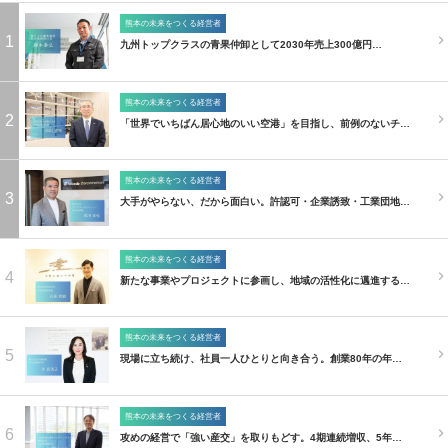
熊本の未来をつくる経営者
1
九州トップクラスの青果仲卸として2030年売上300億円…
熊本の未来をつくる経営者
2
「世界でいちばん居心地のいい空港」を目指し、前例のないチ…
熊本の未来をつくる経営者
3
大手がやらない、だから面白い。許認可・企業誘致・工業団地…
熊本の未来をつくる経営者
4
新たな事業やプロジェクトに参画し、地域の活性化に邁進する…
熊本の未来をつくる経営者
5
現場に立ち続け、社員一人ひとりと向き合う。創業80年の年…
熊本の未来をつくる経営者
6
攻めの経営で「強い産交」を取りもどす。4期連続増収、5年…