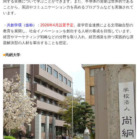
関する実務について学ぶことができます。また、半導体の需要は世界的である
ことから、英語やコミュニケーション力を高めるプログラムなども実施されて
います。
・
共創学環（仮称）
：
2026年4月設置予定
。産学官金連携による文理融合型の
教育を展開し、社会イノベーションを創出する人材の養成を目指しています。
​
経営やマーケティング戦略などの分野を取り入れ、経営感覚を持つ実践的な課
題解決型の人材を輩出することを想定。
■
尚絅大学